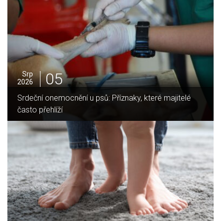
05
Srp
2026
Jak vybrat ideální krbovou vložku? Průvodce pro Váš
domov