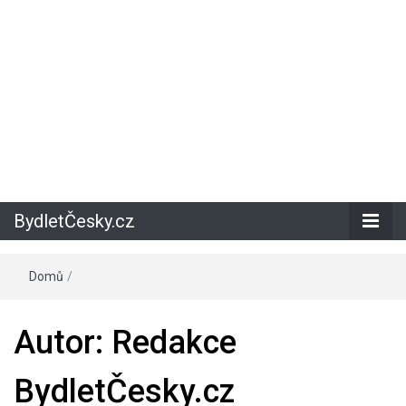
BydletČesky.cz
Domů
/
Autor:
Redakce
BydletČesky.cz