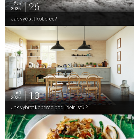
25
Čvc
2026
Jak sušit pomeranče a citrusy jednoduše
05
Pro
2025
Jak zvládnout vánoční úklid bez námahy