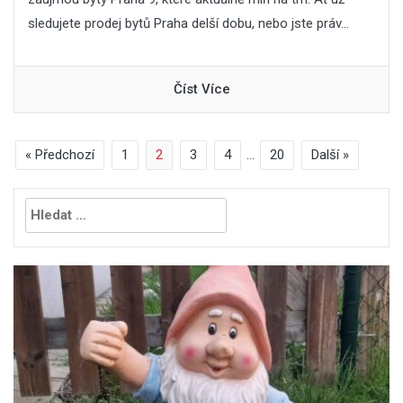
sledujete prodej bytů Praha delší dobu, nebo jste práv...
Číst Více
« Předchozí
1
2
3
4
…
20
Další »
Vyhledávání