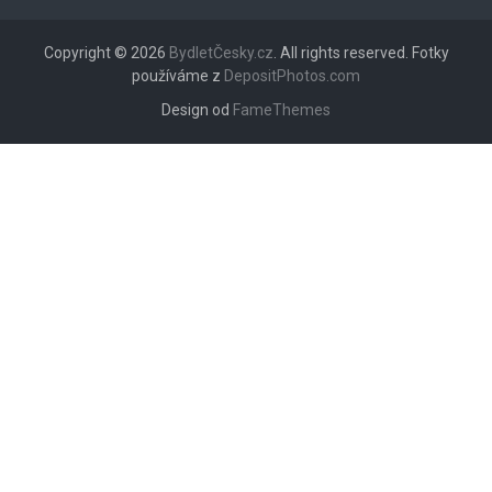
Copyright © 2026
BydletČesky.cz
. All rights reserved. Fotky
používáme z
DepositPhotos.com
Design od
FameThemes