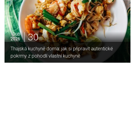
16
Led
2026
Jaký je rozdíl mezi indukční a sklokeramickou
deskou?