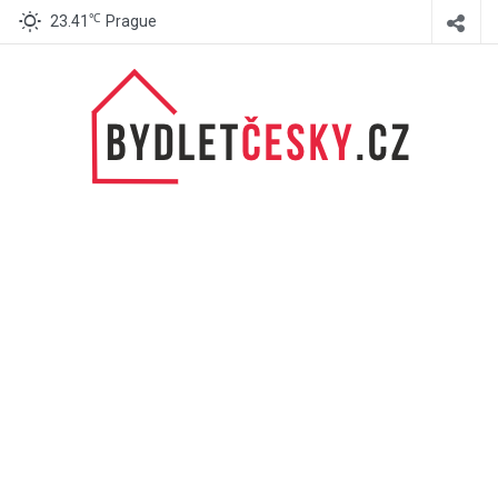
℃
23.41
Prague
BydletČesky.