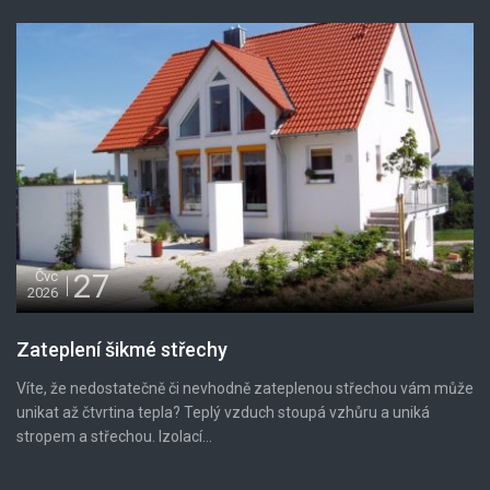
27
Čvc
2026
Zateplení šikmé střechy
Víte, že nedostatečně či nevhodně zateplenou střechou vám může
unikat až čtvrtina tepla? Teplý vzduch stoupá vzhůru a uniká
stropem a střechou. Izolací...