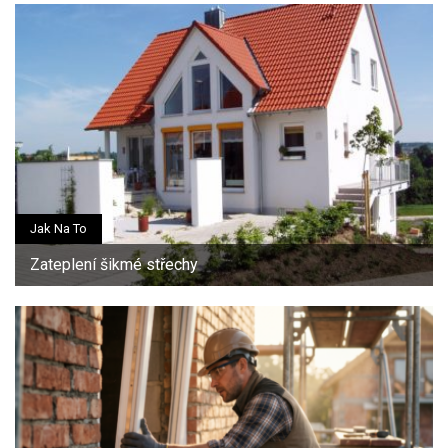
Jak Na To
Zateplení šikmé střechy