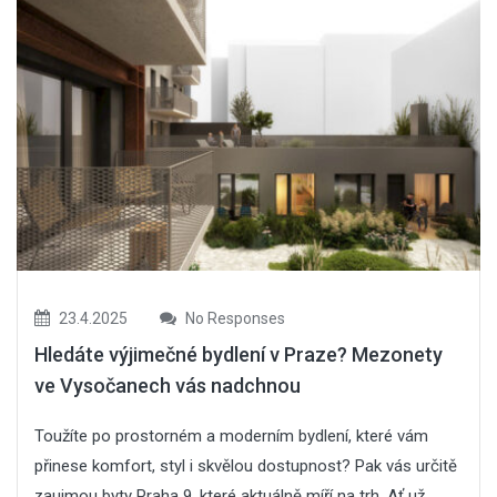
23.4.2025
No Responses
Hledáte výjimečné bydlení v Praze? Mezonety
ve Vysočanech vás nadchnou
Toužíte po prostorném a moderním bydlení, které vám
přinese komfort, styl i skvělou dostupnost? Pak vás určitě
zaujmou byty Praha 9, které aktuálně míří na trh. Ať už