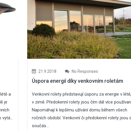
21.9.2018
No Responses
Úspora energií díky venkovním roletám
létě a
Venkovní rolety představují úsporu za energie v létě, 
ě je
v zimě. Předokenní rolety jsou čím dál více používan
mních
Napomáhají k lepšímu užívání domu během všech
 vytá...
ročních období. Venkovní či předokenní rolety jsou 
součás...