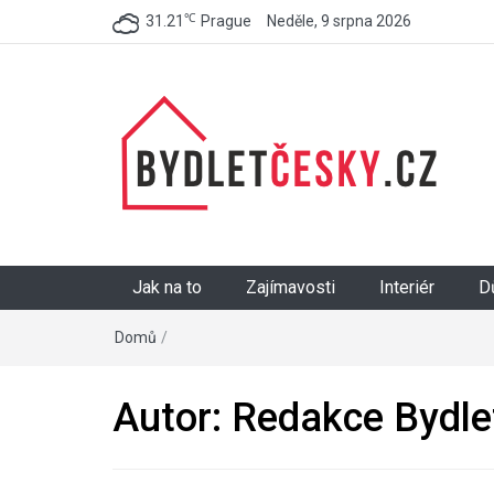
℃
31.21
Prague
Neděle, 9 srpna 2026
BydletČesky.cz
Jak na to
Zajímavosti
Interiér
D
Domů
/
Autor:
Redakce Bydle