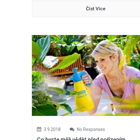
Číst Více
3.9.2018
No Responses
Co byste měli vědět před pořízením