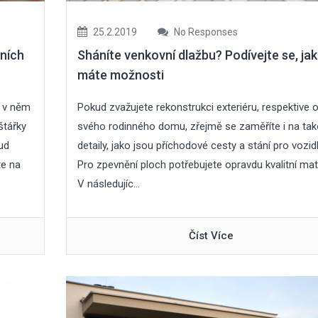
25.2.2019
No Responses
čních
Sháníte venkovní dlažbu? Podívejte se, ja
máte možnosti
e v něm
Pokud zvažujete rekonstrukci exteriéru, respektive o
štářky
svého rodinného domu, zřejmě se zaměříte i na ta
ud
detaily, jako jsou příchodové cesty a stání pro vozidl
te na
Pro zpevnění ploch potřebujete opravdu kvalitní mate
V následujíc...
Číst Více