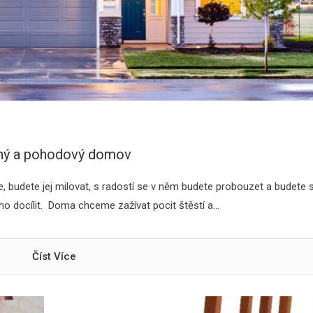
jený a pohodový domov
ře, budete jej milovat, s radostí se v něm budete probouzet a budete 
o docílit. Doma chceme zažívat pocit štěstí a...
Číst Více