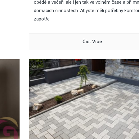
obědě a večeři, ale i jen tak ve volném čase a při m
odjezdem na dovolenou
střechy
domácích činnostech. Abyste měli potřebný komfort
zapotře...
10
15
Lis
Čvc
2025
2026
Číst Více
Jaká světla se hodí do
Nenáročné pokoj
kuchyně: Praktické tipy a
rostliny – 8 tipů, k
doporučení
vydrží
02
Kvě
2026
Nová zelená úsp
2026: jaké techni
30
Pro
2025
parametry oken 
Sirup z rýmovníku
dotace