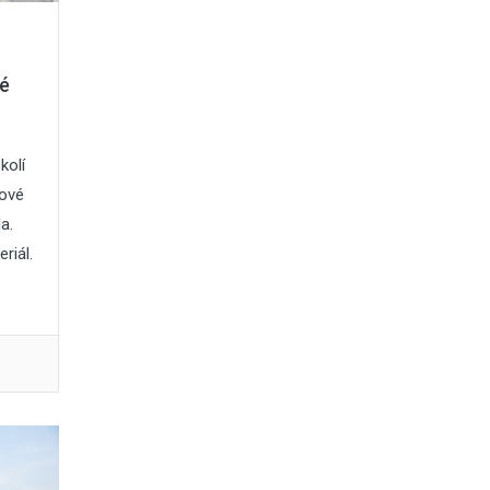
ké
kolí
kové
a.
riál.