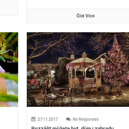
Číst Více
27.11.2017
No Responses
Rozzářit můžete byt, dům i zahradu