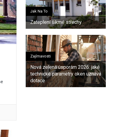
Jak Na To
Zateplení šikmé střechy
Zajímavosti
Nová zelená úsporám 2026: jaké
technické parametry oken uznává
dotace
se