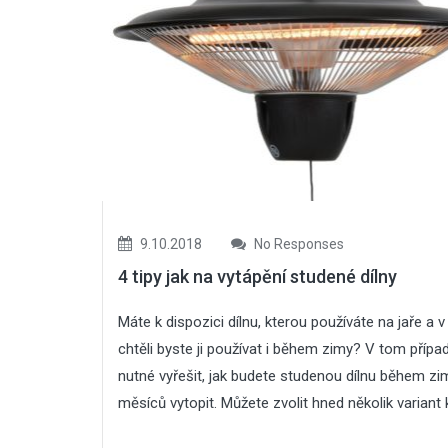
9.10.2018
No Responses
4 tipy jak na vytápění studené dílny
Máte k dispozici dílnu, kterou používáte na jaře a v 
chtěli byste ji používat i během zimy? V tom případ
nutné vyřešit, jak budete studenou dílnu během zi
měsíců vytopit. Můžete zvolit hned několik variant k