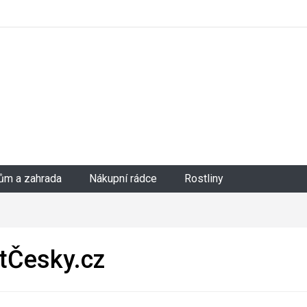
ům a zahrada
Nákupní rádce
Rostliny
tČesky.cz