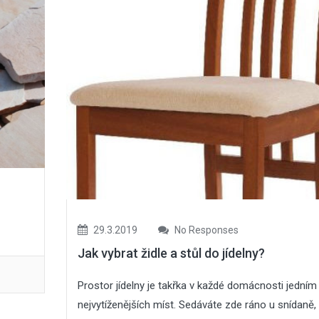
05
Srp
2026
27
Čvc
2026
Zahradní trpaslík: 
Zateplení šikmé
která zdobí zahra
střechy
desítky let
29.3.2019
No Responses
Jak vybrat židle a stůl do jídelny?
05
27
Čvc
Čvc
Prostor jídelny je takřka v každé domácnosti jedním
2026
2026
nejvytíženějších míst. Sedáváte zde ráno u snídaně, 
Jak zabezpečit dům před
Zateplení šikmé