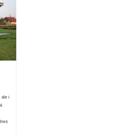
ale i
é.
dnes