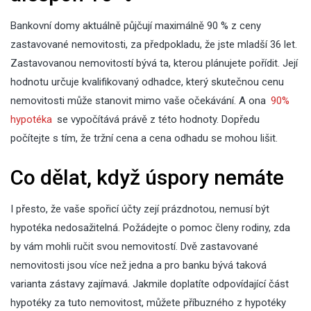
Bankovní domy aktuálně půjčují maximálně 90 % z ceny
zastavované nemovitosti, za předpokladu, že jste mladší 36 let.
Zastavovanou nemovitostí bývá ta, kterou plánujete pořídit. Její
hodnotu určuje kvalifikovaný odhadce, který skutečnou cenu
nemovitosti může stanovit mimo vaše očekávání. A ona
90%
hypotéka
se vypočítává právě z této hodnoty. Dopředu
počítejte s tím, že tržní cena a cena odhadu se mohou lišit.
Co dělat, když úspory nemáte
I přesto, že vaše spořicí účty zejí prázdnotou, nemusí být
hypotéka nedosažitelná. Požádejte o pomoc členy rodiny, zda
by vám mohli ručit svou nemovitostí. Dvě zastavované
nemovitosti jsou více než jedna a pro banku bývá taková
varianta zástavy zajímavá. Jakmile doplatíte odpovídající část
hypotéky za tuto nemovitost, můžete příbuzného z hypotéky