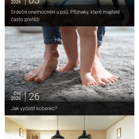
05
2026
lé
Jak vybrat ideální krbovou vložku? Průvodce pro Vá
domov
25
Čvc
2026
Jak sušit pomeranče a citrusy jednoduše