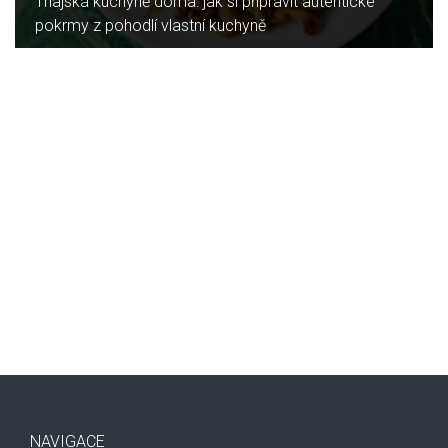
é
Jaký je rozdíl mezi indukční a sklokeramickou
deskou?
NAVIGACE