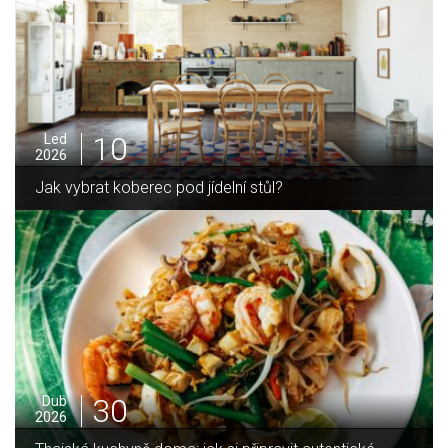
05
Pro
2025
Jak zvládnout vánoční úklid bez námahy
16
Led
2026