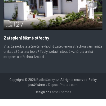
27
Čvc
2026
Zateplení šikmé střechy
Víte, že nedostatečně či nevhodně zateplenou střechou vám může
unikat až čtvrtina tepla? Teplý vzduch stoupá vzhůru a uniká
stropem a střechou. Izolací...
Copyright © 2026
BydletČesky.cz
. All rights reserved. Fotky
používáme z
DepositPhotos.com
Design od
FameThemes