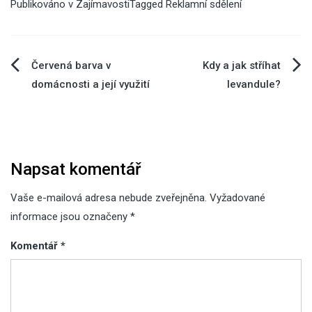
Publikováno v
Zajímavosti
Tagged
Reklamní sdělení
Navigace
Červená barva v
Kdy a jak stříhat
domácnosti a její využití
levandule?
pro
příspěvek
Napsat komentář
Vaše e-mailová adresa nebude zveřejněna.
Vyžadované
informace jsou označeny
*
Komentář
*