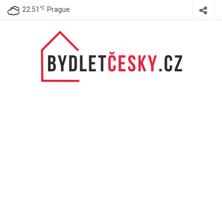
℃
22.51
Prague
BydletČesky.