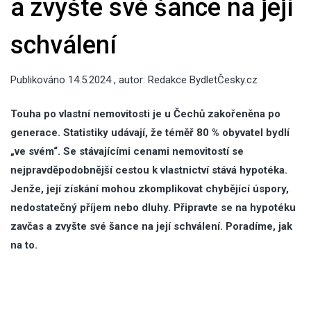
a zvyšte své šance na její
schválení
Publikováno
14.5.2024
, autor:
Redakce BydletČesky.cz
Touha po vlastní nemovitosti je u Č
echů zakořeněna po
generace. Statistiky udávají, že t
éměř 80 % obyvatel bydlí
„ve sv
ém
“
. Se stávajícími cenami nemovitostí se
nejpravděpodobnější cestou k vlastnictví stává hypot
éka.
Jenže, její získání mohou zkomplikovat chybějící úspory,
nedostatečný příjem nebo dluhy. Připravte se na hypot
éku
zavčas a zvyšte své šance na její schválení
. Poradíme, jak
na to.