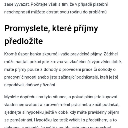
zase vyvázat. Počítejte však s tím, že v případě platební
neschopnosti můžete dostat svou rodinu do problémů.
Promyslete, které příjmy
předložíte
Kromě úspor banka zkoumá i vaše pravidelné příjmy. Zádrhel
může nastat, pokud jste zrovna ve zkušební či výpovědní době,
máte příjmy pouze z dohody o provedení práce či dohody o
pracovní činnosti anebo jste začínající podnikatelé, kteří ještě
nepodávali daňové přiznání.
Myslete dopředu i na tyto situace, a pokud plánujete kupovat
vlastní nemovitost a zároveň měnit práci nebo začít podnikat,
sjednejte si hypotéku ještě v době, kdy máte pravidelný příjem
ze zaměstnání. Hypotéku lze totiž vyřídit i s předstihem, a to
dokonce v případě, že ještě nemáte vybranou nemovitost.