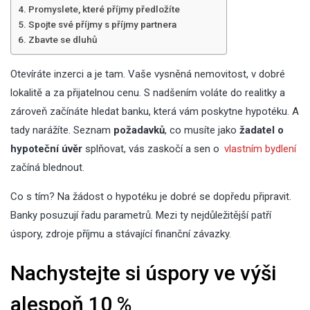
Promyslete, které příjmy předložíte
Spojte své příjmy s příjmy partnera
Zbavte se dluhů
Otevíráte inzerci a je tam. Vaše vysněná nemovitost, v dobré
lokalitě a za přijatelnou cenu. S nadšením voláte do realitky a
zároveň začínáte hledat banku, která vám poskytne hypotéku. A
tady narážíte. Seznam
požadavků
, co musíte jako
žadatel o
hypoteční úvěr
splňovat, vás zaskočí a sen o
vlastním bydlení
začíná blednout.
Co s tím? Na žádost o hypotéku je dobré se dopředu připravit.
Banky posuzují řadu parametrů. Mezi ty nejdůležitější patří
úspory, zdroje příjmu a stávající finanční závazky.
Nachystejte si úspory ve výši
alespoň 10 %