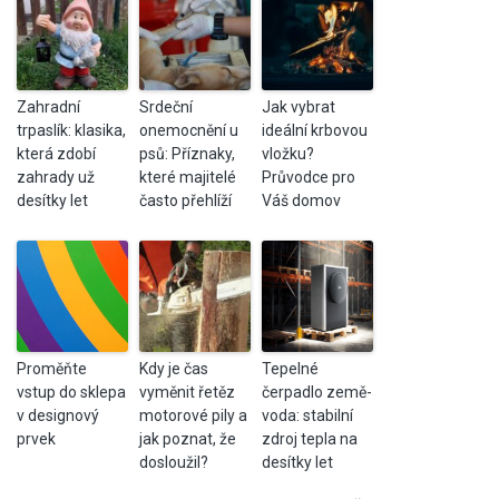
Zahradní
Srdeční
Jak vybrat
trpaslík: klasika,
onemocnění u
ideální krbovou
která zdobí
psů: Příznaky,
vložku?
zahrady už
které majitelé
Průvodce pro
desítky let
často přehlíží
Váš domov
Proměňte
Kdy je čas
Tepelné
vstup do sklepa
vyměnit řetěz
čerpadlo země-
v designový
motorové pily a
voda: stabilní
prvek
jak poznat, že
zdroj tepla na
dosloužil?
desítky let