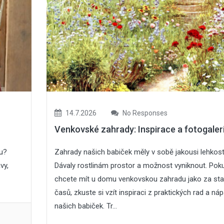
14.7.2026
No Responses
Venkovské zahrady: Inspirace a fotogale
vu?
Zahrady našich babiček měly v sobě jakousi lehkost
vy,
Dávaly rostlinám prostor a možnost vyniknout. Pok
chcete mít u domu venkovskou zahradu jako za sta
časů, zkuste si vzít inspiraci z praktických rad a ná
našich babiček. Tr...