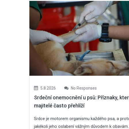
5.8.2026
No Responses
Srdeční onemocnění u psů: Příznaky, kte
majitelé často přehlíží
Srdce je motorem organismu každého psa, a proto
jakékoli jeho oslabení vážným důvodem k obavám.