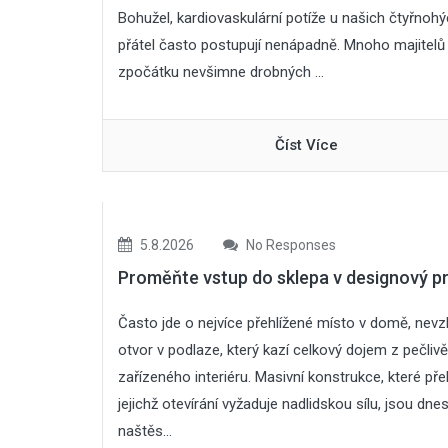
Bohužel, kardiovaskulární potíže u našich čtyřnoh
přátel často postupují nenápadně. Mnoho majitelů 
zpočátku nevšimne drobných ...
Číst Více
5.8.2026
No Responses
Proměňte vstup do sklepa v designový p
Často jde o nejvíce přehlížené místo v domě, nevz
otvor v podlaze, který kazí celkový dojem z pečlivě
zařízeného interiéru. Masivní konstrukce, které pře
jejichž otevírání vyžaduje nadlidskou sílu, jsou dne
naštěs...