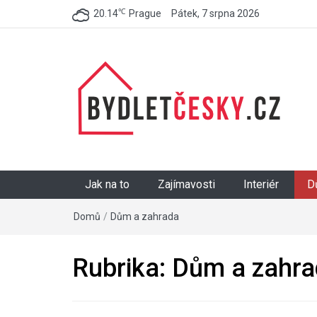
℃
20.14
Prague
Pátek, 7 srpna 2026
BydletČesky.cz
Jak na to
Zajímavosti
Interiér
D
Domů
/
Dům a zahrada
Rubrika:
Dům a zahra