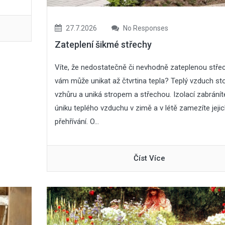
27.7.2026
No Responses
Zateplení šikmé střechy
Víte, že nedostatečně či nevhodně zateplenou stře
vám může unikat až čtvrtina tepla? Teplý vzduch st
vzhůru a uniká stropem a střechou. Izolací zabránít
úniku teplého vzduchu v zimě a v létě zamezíte jeji
přehřívání. O...
Číst Více