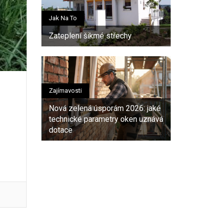
Jak Na To
Zateplení šikmé střechy
Zajímavosti
Nová zelená úsporám 2026: jaké
technické parametry oken uznává
dotace