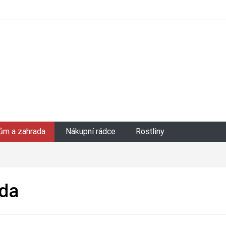
ům a zahrada
Nákupní rádce
Rostliny
da