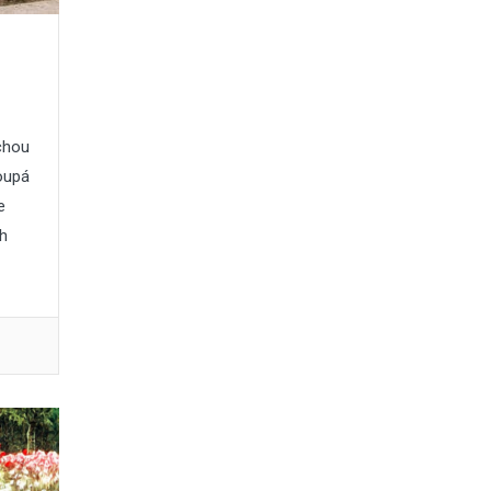
chou
oupá
e
ch