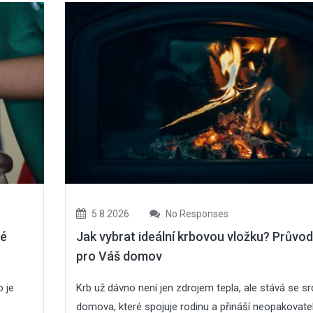
05
Srp
2026
27
Čvc
2026
Zahradní trpaslík: 
Zateplení šikmé
která zdobí zahra
střechy
desítky let
5.8.2026
No Responses
ré
Jak vybrat ideální krbovou vložku? Průvo
pro Váš domov
05
27
Čvc
Čvc
2026
2026
 je
Krb už dávno není jen zdrojem tepla, ale stává se 
domova, které spojuje rodinu a přináší neopakovate
Jak zabezpečit dům před
Zateplení šikmé