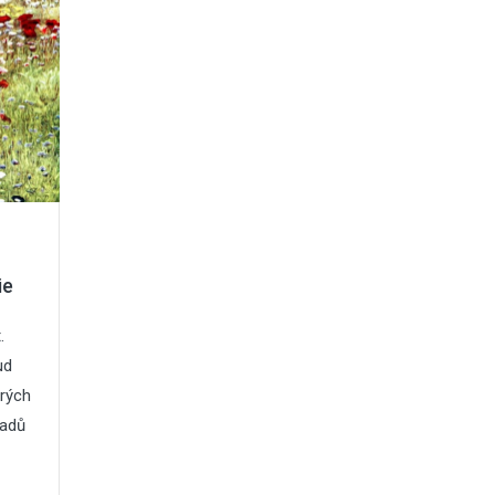
rie
.
ud
rých
padů