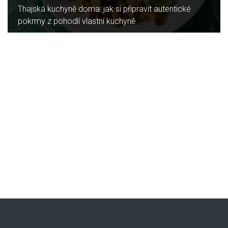
Jaký je rozdíl mezi indukční a sklokeramickou
deskou?