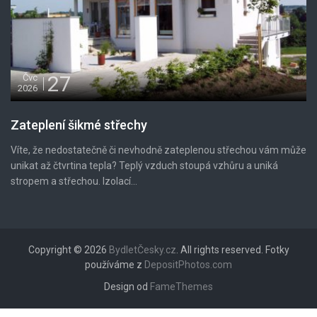
27
Čvc
2026
Zateplení šikmé střechy
Víte, že nedostatečně či nevhodně zateplenou střechou vám může
unikat až čtvrtina tepla? Teplý vzduch stoupá vzhůru a uniká
stropem a střechou. Izolací...
Copyright © 2026
BydletČesky.cz
. All rights reserved. Fotky
používáme z
DepositPhotos.com
Design od
FameThemes