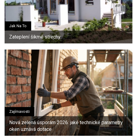
Jak Na To
Zateplení šikmé střechy
Zajímavosti
Nová zelená úsporám 2026: jaké technické parametry
oken uznává dotace