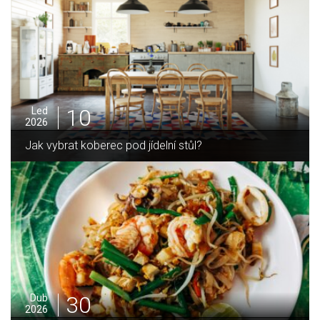
05
Pro
2025
Jak zvládnout vánoční úklid bez námahy
16
Led
2026