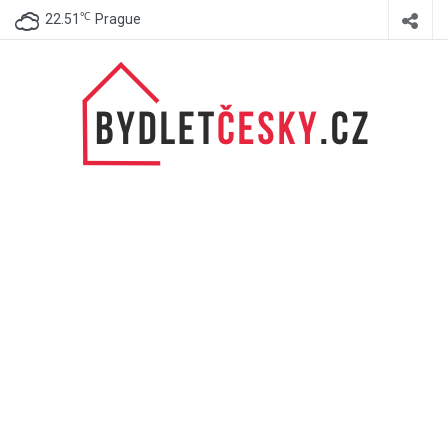
℃
22.51
Prague
BydletČesky.