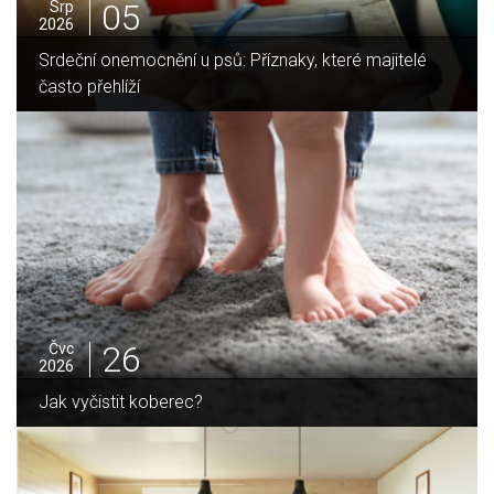
05
Srp
2026
Jak vybrat ideální krbovou vložku? Průvodce pro Váš
domov
25
Čvc
2026
Jak sušit pomeranče a citrusy jednoduše