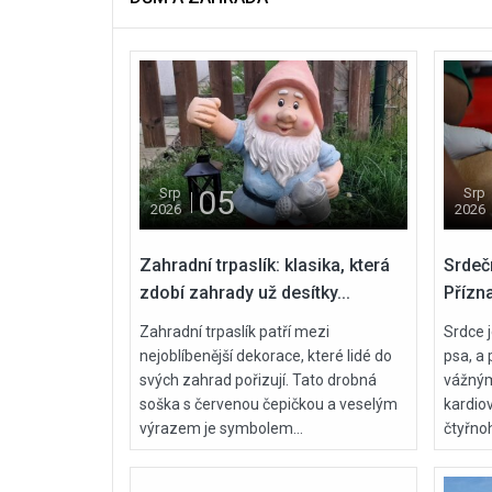
05
Srp
Srp
2026
2026
Zahradní trpaslík: klasika, která
Srdeč
zdobí zahrady už desítky...
Přízna
Zahradní trpaslík patří mezi
Srdce 
nejoblíbenější dekorace, které lidé do
psa, a 
svých zahrad pořizují. Tato drobná
vážným
soška s červenou čepičkou a veselým
kardiov
výrazem je symbolem...
čtyřnoh
05
Srp
2026