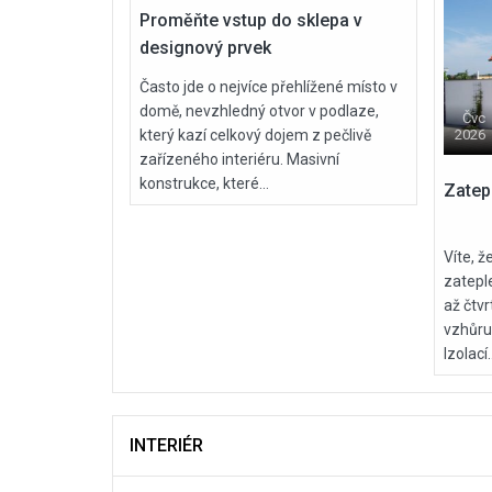
Proměňte vstup do sklepa v
designový prvek
Často jde o nejvíce přehlížené místo v
domě, nevzhledný otvor v podlaze,
Čvc
2026
který kazí celkový dojem z pečlivě
zařízeného interiéru. Masivní
konstrukce, které...
Zate
Víte, 
zatepl
až čtv
vzhůru
Izolací..
INTERIÉR