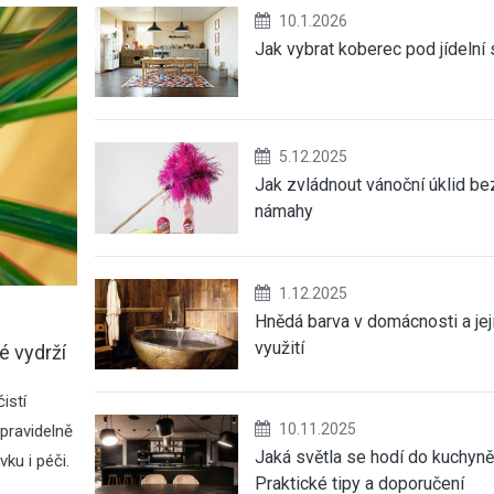
10.1.2026
Jak vybrat koberec pod jídelní 
5.12.2025
Jak zvládnout vánoční úklid be
námahy
1.12.2025
Hnědá barva v domácnosti a jej
využití
é vydrží
istí
10.11.2025
pravidelně
Jaká světla se hodí do kuchyně
ku i péči.
Praktické tipy a doporučení