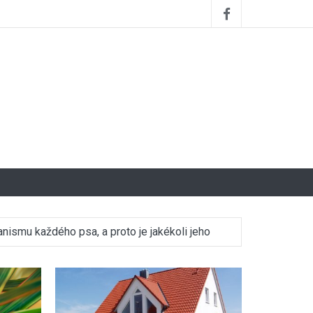
nismu každého psa, a proto je jakékoli jeho
řátel často postupují nenápadně. Mnoho
jem tepla, ale stává se srdcem domova, které
rozvíjejícího se onemocnění. Včasná
rbu nebo rekonstrukci stávajícího, klíčovým
ě, nevzhledný otvor v podlaze, který kazí
e a na co se při výběru...
evírání vyžaduje nadlidskou sílu, jsou dnes