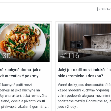
[ ZOBRAZI
30
16
Led
2026
ká kuchyně doma: jak si
Jaký je rozdíl mezi indukční a
vit autentické pokrmy...
sklokeramickou deskou?
á kuchyně patří mezi
Varné desky jsou dnes součástí t
benější asijské kuchyně na
každé moderní kuchyně. Vypadají
Její charakteristická rovnováha
velmi podobně, ale jsou mezi nimi
 slané, kyselé a pikantní chuti
podstatné rozdíly. Podívejme se, j
 překvapit i zkušené gurmány....
jsou výhody...