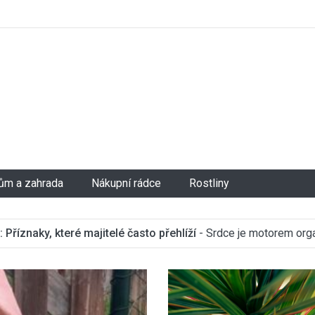
ům a zahrada
Nákupní rádce
Rostliny
Příznaky, které majitelé často přehlíží
- Srdce je motorem orga
obavám. Bohužel, kardiovaskulární potíže u našich čtyřnohých p
u vložku? Průvodce pro Váš domov
- Krb už dávno není jen zdro
ne drobných změn v chování, které mohou být prvotními signály 
opakovatelnou atmosféru pohody. Pokud plánujete stavbu nového k
v designový prvek
- Často jde o nejvíce přehlížené místo v dom
k tomu,...
elého systému, tedy krbové vložky. Jak se vyznat v široké nabídc
zeného interiéru. Masivní konstrukce, které překážejí a jejichž ot