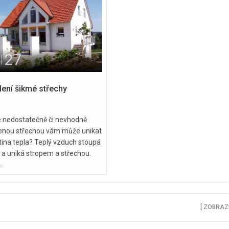
02
Kvě
2026
Nová zelená úsp
27
2026: jaké techni
30
Pro
2025
parametry oken 
Sirup z rýmovníku
dotace
plení šikmé střechy
že nedostatečně či nevhodně
enou střechou vám může unikat
rtina tepla? Teplý vzduch stoupá
 a uniká stropem a střechou.
.
[ ZOBRAZI