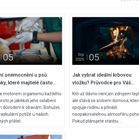
střechy
desítky let
05
27
Čvc
Čvc
2026
2026
05
05
Srp
Jak zabezpečit dům před
Zateplení šikmé
2026
odjezdem na dovolenou
střechy
ní onemocnění u psů:
Jak vybrat ideální krbovou
ky, které majitelé často...
vložku? Průvodce pro Váš...
je motorem organismu každého
Krb už dávno není jen zdrojem tepl
10
15
Lis
Čvc
proto je jakékoli jeho oslabení
ale stává se srdcem domova, kter
2025
2026
 důvodem k obavám. Bohužel,
spojuje rodinu a přináší
Jaká světla se hodí do
Nenáročné pokoj
askulární potíže u našich
neopakovatelnou atmosféru poho
kuchyně: Praktické tipy a
rostliny – 8 tipů, k
ých přátel...
Pokud plánujete stavbu...
doporučení
vydrží