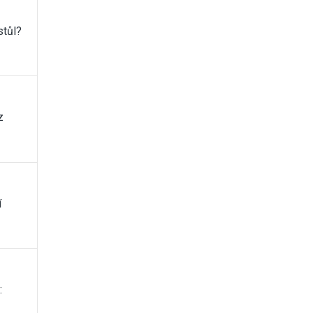
stůl?
z
í
: