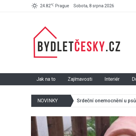
℃
24.82
Prague
Sobota, 8 srpna 2026
BydletČesky.cz
Jak na to
Zajímavosti
Interiér
D
NOVINKY
Srdeční onemocnění u psů: 
oslabení vážným důvodem k 
Jak vybrat ideální krbovo
majitelů si zpočátku nevšim
spojuje rodinu a přináší ne
Proměňte vstup do sklepa 
diagnostika je přitom klíčem 
rozhodnutím je výběr srdce c
celkový dojem z pečlivě zaří