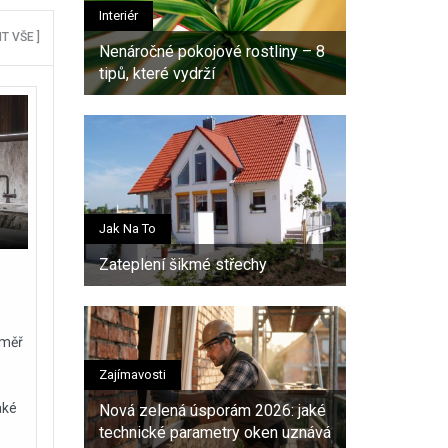
Interiér
T VŠE ]
Nenáročné pokojové rostliny – 8
tipů, které vydrží
Jak Na To
Zateplení šikmé střechy
éměř
Zajímavosti
aké
Nová zelená úsporám 2026: jaké
technické parametry oken uznává