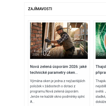
ZAJÍMAVOSTI
02
Kvě
Dub
2026
2026
Nová zelená úsporám 2026: jaké
Thajs
technické parametry oken...
připra
Výměna oken je jedna z nejčastějších
Thajsk
položek v žádostech o dotaci z
nejoblí
programu Nová zelená úsporám.
světě. 
Jenže ne každé okno podmínky splní.
sladké,
A...
dokáže