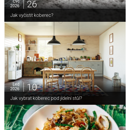
25
Čvc
2026
Jak sušit pomeranče a citrusy jednoduše
05
Pro
2025
Jak zvládnout vánoční úklid bez námahy