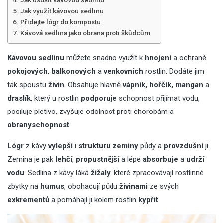
Jak usušit kávovou sedlinu
Jak využít kávovou sedlinu
Přidejte lógr do kompostu
Kávová sedlina jako obrana proti škůdcům
Kávovou sedlinu
můžete snadno využít k
hnojení
a ochraně
pokojových
,
balkonových
a
venkovních
rostlin. Dodáte jim
tak spoustu
živin
. Obsahuje hlavně
vápník, hořčík, mangan
a
draslík
, který u rostlin
podporuje
schopnost přijímat vodu,
posiluje pletivo, zvyšuje odolnost proti chorobám a
obranyschopnost
.
Lógr
z kávy
vylepší
i
strukturu zeminy
půdy a
provzdušní
ji.
Zemina je pak
lehčí
,
propustnější
a lépe
absorbuje
a
udrží
vodu
. Sedlina z kávy láká
žížaly
, které zpracovávají rostlinné
zbytky na
humus
, obohacují půdu
živinami
ze svých
exkrementů
a pomáhají ji kolem rostlin
kypřit
.