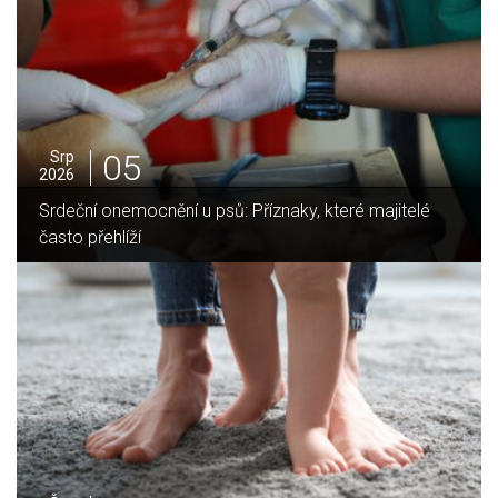
05
Srp
2026
Jak vybrat ideální krbovou vložku? Průvodce pro Váš
domov