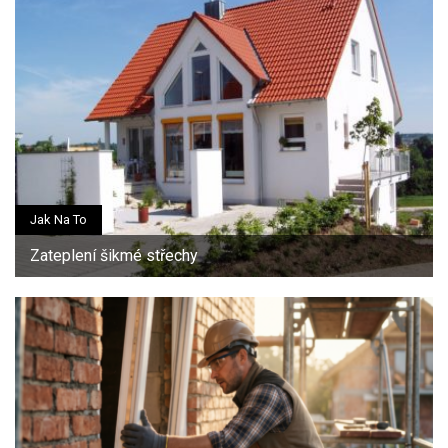
Jak Na To
Zateplení šikmé střechy