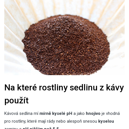
Na které rostliny sedlinu z kávy
použít
Kávová sedlina mí
mírně kyselé pH
a jako
hnojivo
je vhodná
pro rostliny, které mají rády nebo alespoň snesou
kyselou
zeminu s
pH nižším než 5,5
.