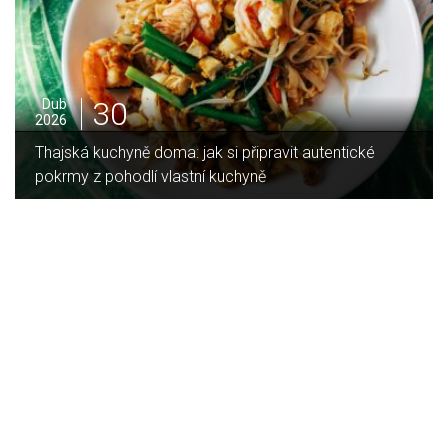
16
Led
2026
Jaký je rozdíl mezi indukční a sklokeramickou
deskou?