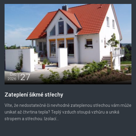
27
Čvc
2026
Zateplení šikmé střechy
Víte, že nedostatečně či nevhodně zateplenou střechou vám může
unikat až čtvrtina tepla? Teplý vzduch stoupá vzhůru a uniká
stropem a střechou. Izolací...