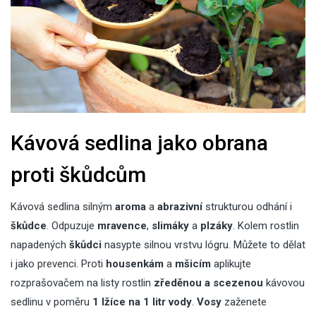
Kávová sedlina jako obrana
proti škůdcům
Kávová sedlina silným
aroma
a
abrazivní
strukturou odhání i
škůdce
. Odpuzuje
mravence
,
slimáky
a
plzáky
. Kolem rostlin
napadených
škůdci
nasypte silnou vrstvu lógru. Můžete to dělat
i jako prevenci. Proti
housenkám
a
mšicím
aplikujte
rozprašovačem na listy rostlin
zředěnou a scezenou
kávovou
sedlinu v poměru
1 lžíce na 1 litr vody
.
Vosy
zaženete