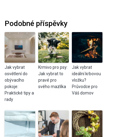
Podobné příspěvky
Jak vybrat
Krmivo pro psy:
Jak vybrat
osvětlení do
Jak vybrat to
ideální krbovou
obývacího
pravé pro
vložku?
pokoje:
svého mazlíka
Průvodce pro
Praktické tipy a
Váš domov
rady