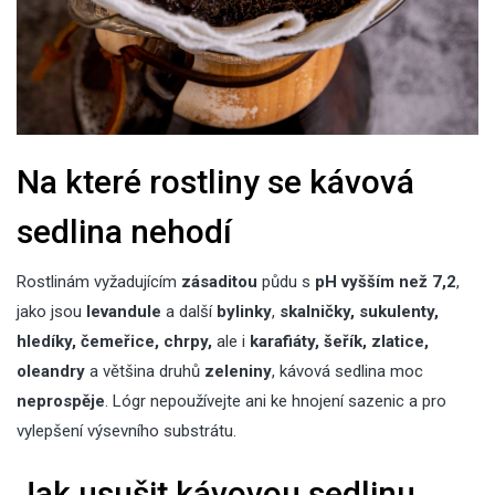
Na které rostliny se kávová
sedlina nehodí
Rostlinám vyžadujícím
zásaditou
půdu s
pH vyšším než 7,2
,
jako jsou
levandule
a další
bylinky
,
skalničky, sukulenty,
hledíky, čemeřice, chrpy,
ale i
karafiáty, šeřík, zlatice,
oleandry
a většina druhů
zeleniny
, kávová sedlina moc
neprospěje
. Lógr nepoužívejte ani ke hnojení sazenic a pro
vylepšení výsevního substrátu.
Jak usušit kávovou sedlinu