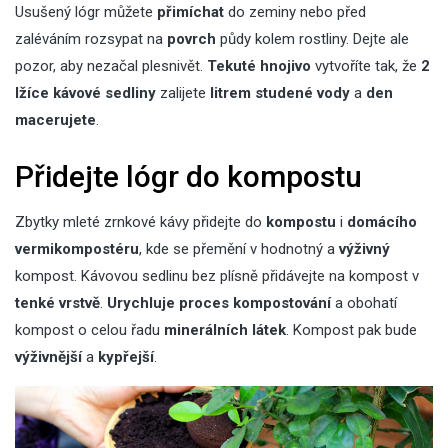
Usušený lógr můžete
přimíchat
do zeminy nebo před
zaléváním rozsypat na
povrch
půdy kolem rostliny. Dejte ale
pozor, aby nezačal plesnivět.
Tekuté hnojivo
vytvoříte tak, že
2
lžíce kávové sedliny
zalijete
litrem
studené vody
a
den
macerujete
.
Přidejte lógr do kompostu
Zbytky mleté zrnkové kávy přidejte do
kompostu
i
domácího
vermikompostéru
, kde se přemění v hodnotný a
výživný
kompost. Kávovou sedlinu bez plísně přidávejte na kompost v
tenké vrstvě
.
Urychluje proces kompostování
a obohatí
kompost o celou řadu
minerálních látek
. Kompost pak bude
výživnější
a
kypřejší
.