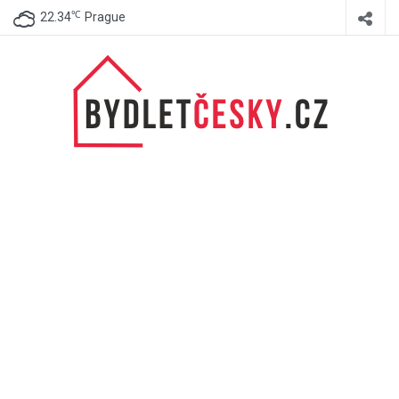
℃
22.34
Prague
BydletČesky.