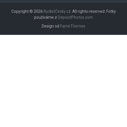
Copyright © 2026
BydletČesky.cz
. All rights reserved. Fotky
používáme z
DepositPhotos.com
Design od
FameThemes