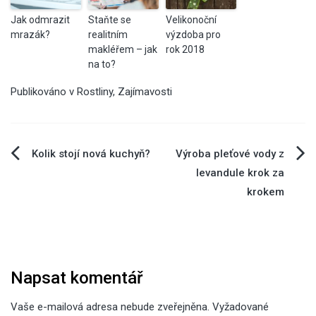
Jak odmrazit
Staňte se
Velikonoční
mrazák?
realitním
výzdoba pro
makléřem – jak
rok 2018
na to?
Publikováno v
Rostliny
,
Zajímavosti
Navigace
Kolik stojí nová kuchyň?
Výroba pleťové vody z
levandule krok za
pro
krokem
příspěvek
Napsat komentář
Vaše e-mailová adresa nebude zveřejněna.
Vyžadované