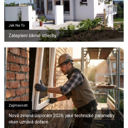
Jak Na To
Zateplení šikmé střechy
Zajímavosti
Nová zelená úsporám 2026: jaké technické parametry
oken uznává dotace