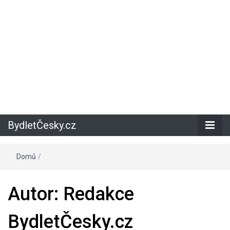
BydletČesky.cz
Domů
/
Autor:
Redakce
BydletČesky.cz