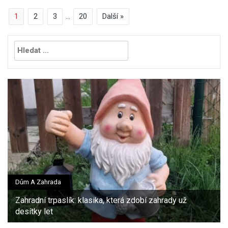
1
2
3
…
20
Další »
Vyhledávání
Dům A Zahrada
Zahradní trpaslík: klasika, která zdobí zahrady už
desítky let