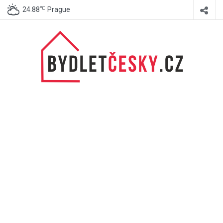
℃
24.88
Prague
BydletČesky.