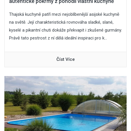
autentické pokrmy z pohodlí vlastní kuchyně
Thajská kuchyně patří mezi nejoblíbenější asijské kuchyně
na světě. Její charakteristická rovnováha sladké, slané,
kyselé a pikantní chuti dokáže překvapit i zkušené gurmány.
Právě tato pestrost z ní dělá ideální inspiraci pro k...
Číst Více