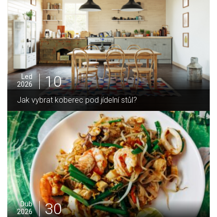
05
Pro
2025
Jak zvládnout vánoční úklid bez námahy
16
Led
2026