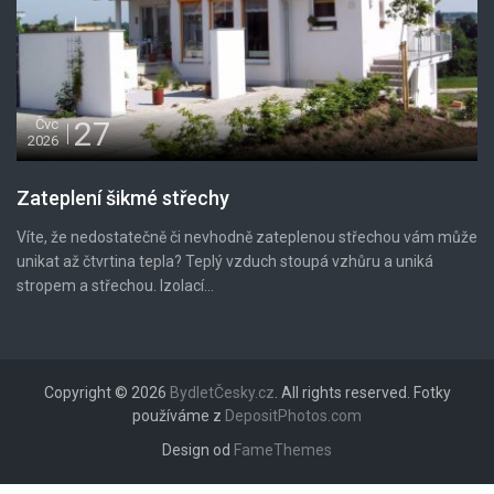
27
Čvc
2026
Zateplení šikmé střechy
Víte, že nedostatečně či nevhodně zateplenou střechou vám může
unikat až čtvrtina tepla? Teplý vzduch stoupá vzhůru a uniká
stropem a střechou. Izolací...
Copyright © 2026
BydletČesky.cz
. All rights reserved. Fotky
používáme z
DepositPhotos.com
Design od
FameThemes