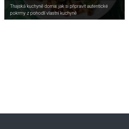
Jaký je rozdíl mezi indukční a sklokeramickou
deskou?