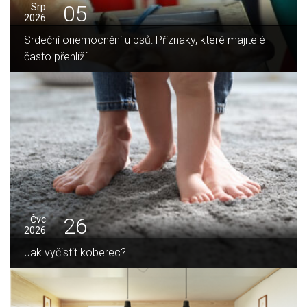
05
Srp
2026
Jak vybrat ideální krbovou vložku? Průvodce pro Váš
domov
25
Čvc
2026
Jak sušit pomeranče a citrusy jednoduše