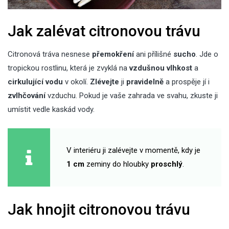
Jak zalévat citronovou trávu
Citronová tráva nesnese
přemokření
ani přílišné
sucho
. Jde o
tropickou rostlinu, která je zvyklá na
vzdušnou vlhkost
a
cirkulující vodu
v okolí.
Zlévejte
ji
pravidelně
a prospěje jí i
zvlhčování
vzduchu. Pokud je vaše
zahrada ve svahu
, zkuste ji
umístit vedle kaskád vody.
V interiéru ji zalévejte v momentě, kdy je
1 cm
zeminy do hloubky
proschlý
.
Jak hnojit citronovou trávu