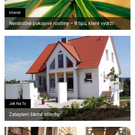
Interiér
Nenáročné pokojové rostliny – 8 tipů, které vydrží
Jak Na To
Zateplení šikmé střechy