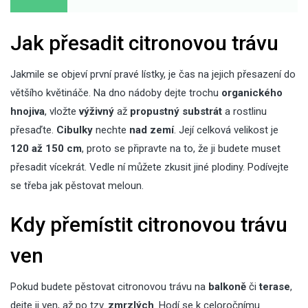
Jak přesadit citronovou trávu
Jakmile se objeví první pravé lístky, je čas na jejich přesazení do
většího květináče. Na dno nádoby dejte trochu
organického
hnojiva
, vložte
výživný
až
propustný substrát
a rostlinu
přesaďte.
Cibulky
nechte
nad zemí
. Její celková velikost je
120 až 150 cm
, proto se připravte na to, že ji budete muset
přesadit vícekrát. Vedle ní můžete zkusit jiné plodiny. Podívejte
se třeba
jak pěstovat meloun
.
Kdy přemístit citronovou trávu
ven
Pokud budete pěstovat citronovou trávu na
balkoně
či
terase
,
dejte ji ven, až po tzv.
zmrzlých
. Hodí se k celoročnímu