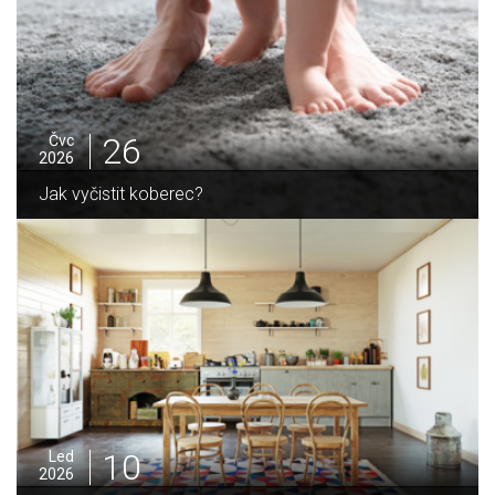
25
Čvc
2026
Jak sušit pomeranče a citrusy jednoduše
05
Pro
2025