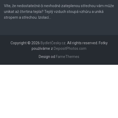
Víte, že nedostatečně či nevhodně zateplenou střechou vám může
unikat až čtvrtina tepla? Teplý vzduch stoupá vzhůru a uniká
stropem a střechou. Izolací...
Copyright © 2026
BydletČesky.cz
. All rights reserved. Fotky
používáme z
DepositPhotos.com
Design od
FameThemes