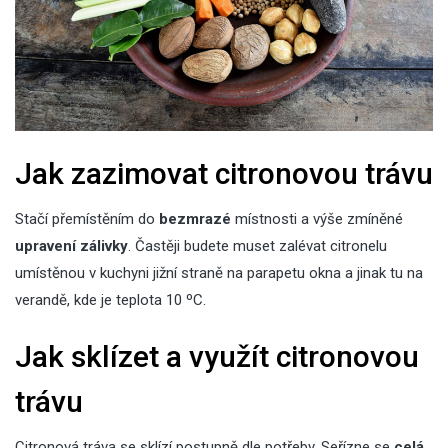
Jak zazimovat citronovou trávu
Stačí přemístěním do
bezmrazé
místnosti a výše zmíněné
upravení zálivky
. Častěji budete muset zalévat citronelu
umístěnou v kuchyni jižní straně na parapetu okna a jinak tu na
verandě, kde je teplota 10 ºC.
Jak sklízet a využít citronovou
trávu
Citronová tráva se sklízí postupně dle potřeby. Seřízne se
celá