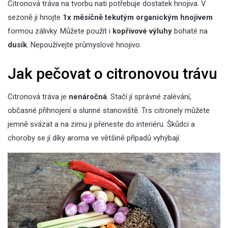
Citronová tráva na tvorbu nati potřebuje dostatek hnojiva. V
sezoně ji hnojte
1x měsíčně
tekutým organickým hnojivem
formou zálivky. Můžete použít i
kopřivové výluhy
bohaté na
dusík
. Nepoužívejte průmyslové hnojivo.
Jak pečovat o citronovou trávu
Citronová tráva je
nenáročná
. Stačí jí správné zalévání,
občasné přihnojení a slunné stanoviště. Trs citronely můžete
jemně svázat a na zimu ji přeneste do interiéru. Škůdci a
choroby se jí díky aroma ve většině případů vyhýbají.