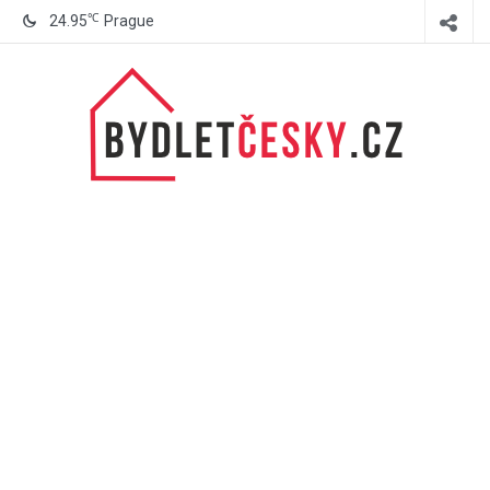
℃
24.95
Prague
BydletČesky.