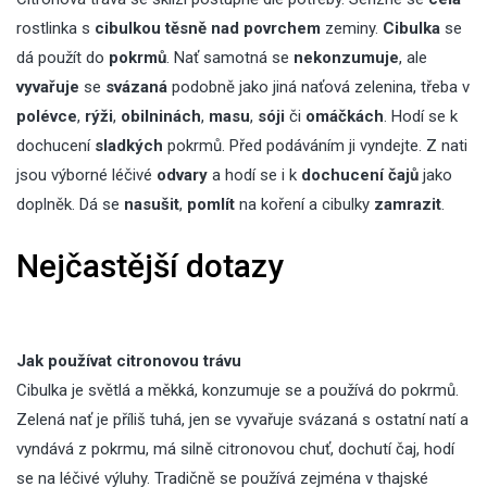
rostlinka s
cibulkou
těsně nad povrchem
zeminy.
Cibulka
se
dá použít do
pokrmů
. Nať samotná se
nekonzumuje
, ale
vyvařuje
se
svázaná
podobně jako jiná naťová zelenina, třeba v
polévce
,
rýži
,
obilninách
,
masu
,
sóji
či
omáčkách
. Hodí se k
dochucení
sladkých
pokrmů. Před podáváním ji vyndejte. Z nati
jsou výborné léčivé
odvary
a hodí se i k
dochucení
čajů
jako
doplněk. Dá se
nasušit
,
pomlít
na koření a cibulky
zamrazit
.
Nejčastější dotazy
Jak používat citronovou trávu
Cibulka je světlá a měkká, konzumuje se a používá do pokrmů.
Zelená nať je příliš tuhá, jen se vyvařuje svázaná s ostatní natí a
vyndává z pokrmu, má silně citronovou chuť, dochutí čaj, hodí
se na léčivé výluhy. Tradičně se používá zejména v thajské