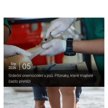
05
Srp
2026
Jak vybrat ideální krbovou vložku? Průvodce pro Váš
domov