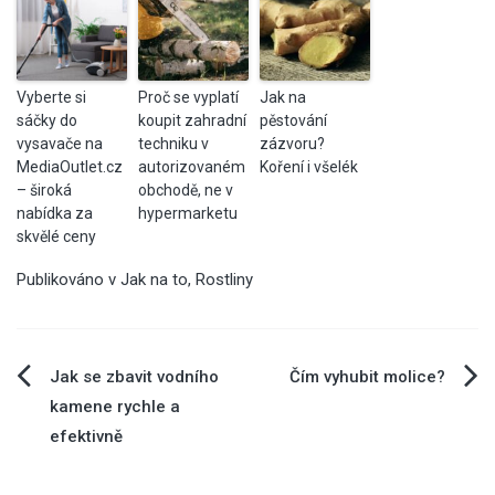
Vyberte si
Proč se vyplatí
Jak na
sáčky do
koupit zahradní
pěstování
vysavače na
techniku v
zázvoru?
MediaOutlet.cz
autorizovaném
Koření i všelék
– široká
obchodě, ne v
nabídka za
hypermarketu
skvělé ceny
Publikováno v
Jak na to
,
Rostliny
Navigace
Jak se zbavit vodního
Čím vyhubit molice?
kamene rychle a
pro
efektivně
příspěvek