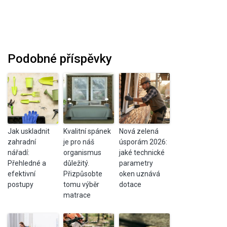
Podobné příspěvky
Jak uskladnit
Kvalitní spánek
Nová zelená
zahradní
je pro náš
úsporám 2026:
nářadí:
organismus
jaké technické
Přehledné a
důležitý.
parametry
efektivní
Přizpůsobte
oken uznává
postupy
tomu výběr
dotace
matrace