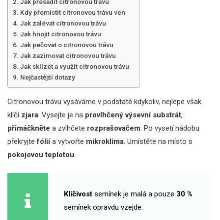
Jak přesadit citronovou trávu
Kdy přemístit citronovou trávu ven
Jak zalévat citronovou trávu
Jak hnojit citronovou trávu
Jak pečovat o citronovou trávu
Jak zazimovat citronovou trávu
Jak sklízet a využít citronovou trávu
Nejčastější dotazy
Citronovou trávu vysáváme v podstatě kdykoliv, nejlépe však
klíčí
zjara
. Vysejte je na
provlhčený
výsevní substrát
,
přimáčkněte
a zvlhčete
rozprašovačem
. Po vysetí nádobu
překryjte
fólií
a vytvořte
mikroklima
. Umístěte na místo s
pokojovou teplotou
.
Klíčivost
semínek je malá a pouze
30 %
semínek opravdu vzejde.