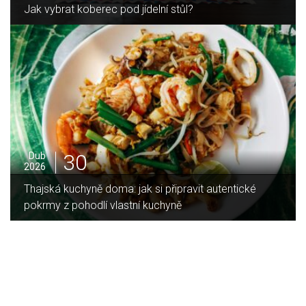
Jak zvládnout vánoční úklid bez námahy
16
Led
2026
Jaký je rozdíl mezi indukční a sklokeramickou
deskou?