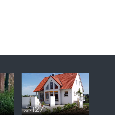
27
Čvc
2026