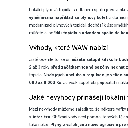
Lokální plynová topidla s odtahem spalin přes venkov
vyměňovaná například za plynový kotel
, z domácno
modernizaci plynových topidel, dochází k úspornější
můžete si pořídit i
topidla s odvodem spalin do ko
Výhody, které WAW nabízí
Jistě oceníte to, že si
můžete zatopit kdykoliv bud
2 až 3 roky
před začátkem topné sezóny nechat zko
topidla. Navíc jejich
obsluha a regulace je velice s
000 až 8 000 Kč
. Je však zapotřebí připočítat i nák
Jaké nevýhody přinášejí lokální
Mezi nevýhody můžeme zařadit to, že některé vafky
z interiéru
. Ohřívání vody není pomocí topných těl
také nelze.
Plyny z vafek jsou navíc agresivní pro