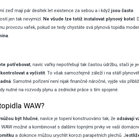
ní zeď mají pár desítek let existence za sebou a i když
jsou často
stí jen tak nevymizí.
Ne všude lze totiž instalovat plynový kotel
. 
mu provozu vafek, pokud se tedy chystáte svá plynová topidla moder
mína
.
ete potřebovat
, navíc vafky nepotřebují tak častou údržbu, stačí je 
ntrolovat a vyčistit
. To však samozřejmě záleží i na stáří plynov
nadná
. Samotné pořízení není nijak finančně náročné, vyjde vás přibl
lady nutné na rozvody plynu a zednické práce s tím spojené.
 topidla WAW?
můžou být hlučné
, navíce je topení konstruováno tak, že
odsávají 
es WAW možné a kombinovat s dalšími topnými prvky ve vaší domácn
 omítku
a dokonce můžou urychlit korozi parapetních plechů. J
estliž