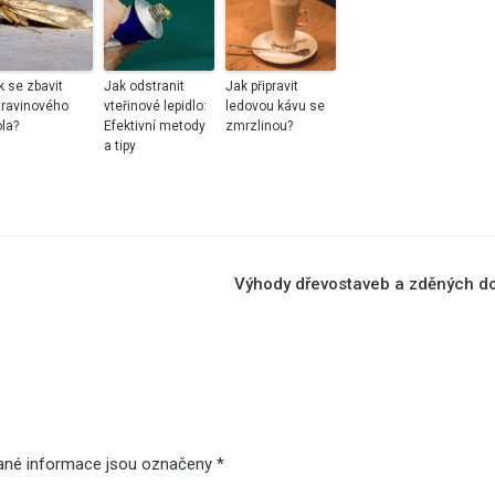
odjezdem na dov
k se zbavit
Jak odstranit
Jak připravit
travinového
vteřinové lepidlo:
ledovou kávu se
la?
Efektivní metody
zmrzlinou?
10
Lis
a tipy
2025
Jaká světla se ho
kuchyně: Praktické
doporučení
Výhody dřevostaveb a zděných d
30
Pro
2025
ané informace jsou označeny
*
Sirup z rýmovník