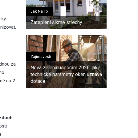
Jak Na To
Díky
Zateplení šikmé střechy
nizovat,
Zajímavosti
jednou za
Nová zelená úsporám 2026: jaké
ého
technické parametry oken uznává
ižně na
7
dotace
vzduch
osti
e