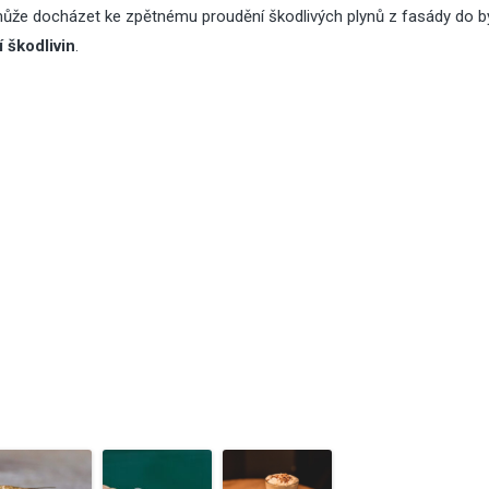
může docházet ke zpětnému proudění škodlivých plynů z fasády do b
 škodlivin
.
27
Čvc
2026
Zateplení šikmé
střechy
05
Čvc
2026
Jak zabezpečit d