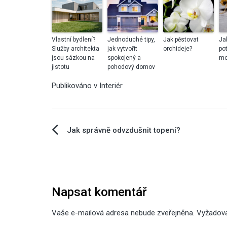
Vlastní bydlení?
Jednoduché tipy,
Jak pěstovat
Ja
Služby architekta
jak vytvořit
orchideje?
po
jsou sázkou na
spokojený a
mo
jistotu
pohodový domov
Publikováno v
Interiér
Navigace
Jak správně odvzdušnit topení?
pro
příspěvek
Napsat komentář
Vaše e-mailová adresa nebude zveřejněna.
Vyžadov