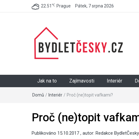
℃
22.51
Prague
Pátek, 7 srpna 2026
BydletČesky.cz
Jak na to
Zajímavosti
Interiér
D
Domů
/
Interiér
/
Proč (ne)topit vafkami?
Proč (ne)topit vafkam
Publikováno
15.10.2017
, autor:
Redakce BydletČesky