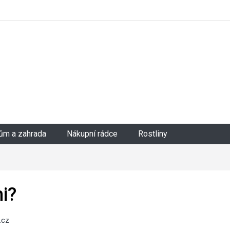
ům a zahrada
Nákupní rádce
Rostliny
i?
.cz