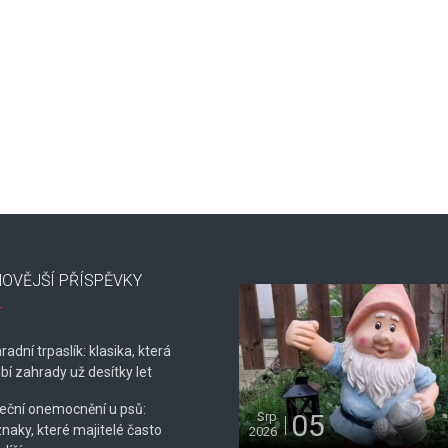
OVĚJŠÍ PŘÍSPĚVKY
radní trpaslík: klasika, která
bí zahrady už desítky let
eční onemocnění u psů:
05
Srp
znaky, které majitelé často
2026