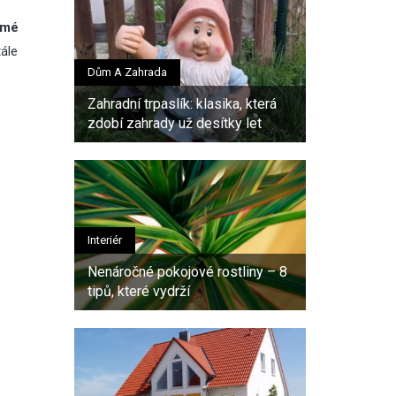
ámé
ále
Dům A Zahrada
Zahradní trpaslík: klasika, která
zdobí zahrady už desítky let
Interiér
Nenáročné pokojové rostliny – 8
tipů, které vydrží