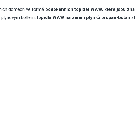
žovních domech ve formě
podokenních topidel WAW, které jsou zn
jí plynovým kotlem,
topidla WAW na zemní plyn či propan-butan
st