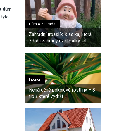
at dům
 tyto
Dům A Zahrada
Zahradní trpaslík: klasika, která
zdobí zahrady už desítky let
Interiér
Nenáročné pokojové rostliny – 8
tipů, které vydrží