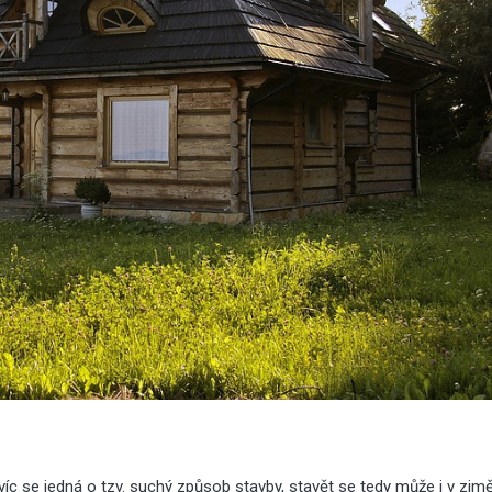
víc se jedná o tzv. suchý způsob stavby, stavět se tedy může i v zim