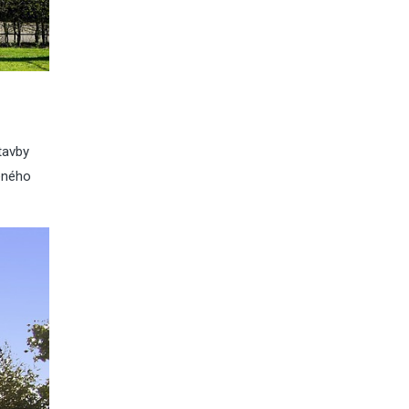
tavby
veného