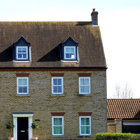
odjezdem na dovolenou
střechy
10
15
Lis
Čvc
2025
2026
Jaká světla se hodí do
Nenáročné pokoj
kuchyně: Praktické tipy a
rostliny – 8 tipů, k
doporučení
vydrží
02
Kvě
2026
Nová zelená úsp
2026: jaké techni
30
Pro
2025
parametry oken 
Sirup z rýmovníku
dotace