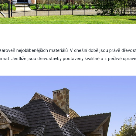
a zároveň nejoblíbenějších materiálů. V dnešní době jsou právě dřevos
zajímat. Jestliže jsou dřevostavby postaveny kvalitně a z pečlivě upra