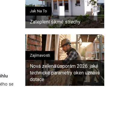
Jak Na To
Zateplení šikmé střechy
Zajímavosti
Nová zelená úsporám 2026: jaké
technické parametry oken uznává
ihlu
dotace
rého se