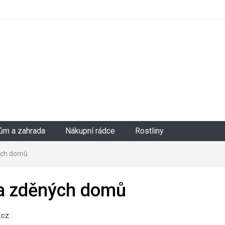
ům a zahrada
Nákupní rádce
Rostliny
ých domů
a zděných domů
.cz