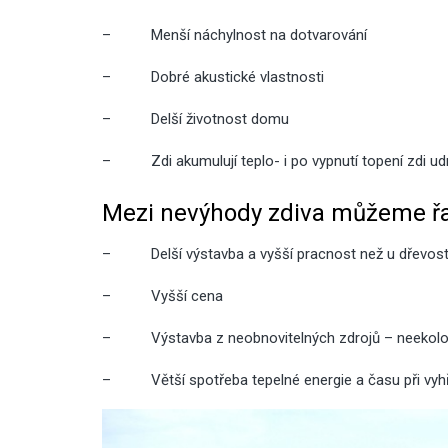
–
Menší náchylnost na dotvarování
–
Dobré akustické vlastnosti
–
Delší životnost domu
–
Zdi akumulují teplo- i po vypnutí topení zdi ud
Mezi nevýhody zdiva můžeme řad
–
Delší výstavba a vyšší pracnost než u dřevos
–
Vyšší cena
–
Výstavba z neobnovitelných zdrojů – neekol
–
Větší spotřeba tepelné energie a času při vy