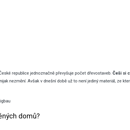
České republice jednoznačně převyšuje počet dřevostaveb.
Češi si c
ijak nezmění. Avšak v dnešní době už to není jediný materiál, ze kte
tigbau
děných domů?