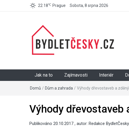
℃
22.18
Prague
Sobota, 8 srpna 2026
BydletČesky.cz
Jak na to
Zajímavosti
Interiér
D
Domů
/
Dům a zahrada
/
Výhody dřevostaveb a zděn
Výhody dřevostaveb 
Publikováno
20.10.2017
, autor:
Redakce BydletČesky