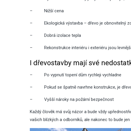
–
Nižší cena
–
Ekologická výstavba – dřevo je obnovitelný z
–
Dobrá izolace tepla
–
Rekonstrukce interiéru i exteriéru jsou levnějš
I dřevostavby mají své nedostat
–
Po vypnutí topení dům rychleji vychladne
–
Pokud se špatně navrhne konstrukce, je dřevo
–
Vyšší nároky na požární bezpečnost
Každý člověk má svůj názor a bude vždy upřednostň
vašich blízkých a odborníků, ale nakonec to bude jen