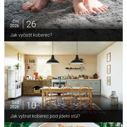
25
Čvc
2026
Jak sušit pomeranče a citrusy jednoduše
05
Pro
2025
Jak zvládnout vánoční úklid bez námahy