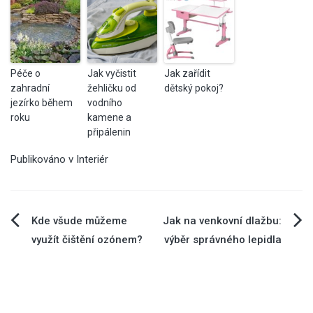
Péče o
Jak vyčistit
Jak zařídit
zahradní
žehličku od
dětský pokoj?
jezírko během
vodního
roku
kamene a
připálenin
Publikováno v
Interiér
Navigace
Kde všude můžeme
Jak na venkovní dlažbu:
využít čištění ozónem?
výběr správného lepidla
pro
příspěvek