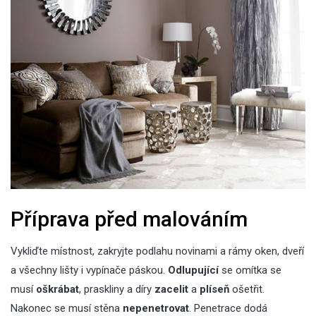
Příprava před malováním
Vykliďte místnost, zakryjte podlahu novinami a rámy oken, dveří
a všechny lišty i vypínače páskou.
Odlupující
se omítka se
musí
oškrábat
, praskliny a díry
zacelit
a
plíseň
ošetřit.
Nakonec se musí stěna
nepenetrovat
. Penetrace dodá