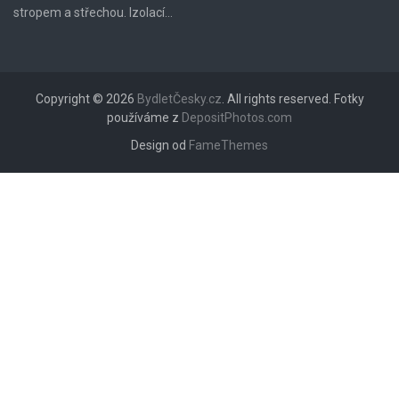
stropem a střechou. Izolací...
Copyright © 2026
BydletČesky.cz
. All rights reserved. Fotky
používáme z
DepositPhotos.com
Design od
FameThemes