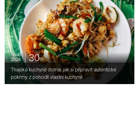
16
Led
2026
Jaký je rozdíl mezi indukční a sklokeramickou
deskou?