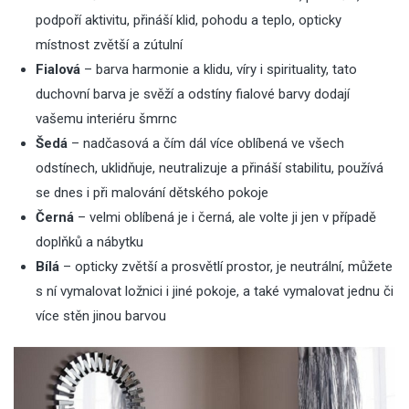
podpoří aktivitu, přináší klid, pohodu a teplo, opticky
místnost zvětší a zútulní
Fialová
– barva harmonie a klidu, víry i spirituality, tato
duchovní barva je svěží a odstíny fialové barvy dodají
vašemu interiéru šmrnc
Šedá
– nadčasová a čím dál více oblíbená ve všech
odstínech, uklidňuje, neutralizuje a přináší stabilitu, používá
se dnes i při
malování dětského pokoje
Černá
– velmi oblíbená je i černá, ale volte ji jen v případě
doplňků a nábytku
Bílá
– opticky zvětší a prosvětlí prostor, je neutrální, můžete
s ní
vymalovat ložnici
i jiné pokoje, a také vymalovat jednu či
více stěn jinou barvou