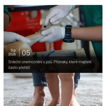
05
Srp
2026
Jak vybrat ideální krbovou vložku? Průvodce pro Váš
domov