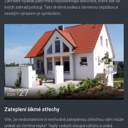
Zahradní trpaslík patří mezi nejoblíbenější dekorace, které lidé do
svých zahrad pořizují. Tato drobná soška s červenou čepičkou a
veselým výrazem je symbolem...
27
Čvc
2026
Zateplení šikmé střechy
Víte, že nedostatečně či nevhodně zateplenou střechou vám může
unikat až čtvrtina tepla? Teplý vzduch stoupá vzhůru a uniká