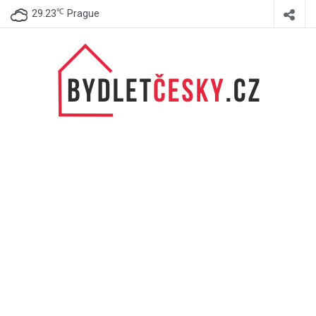
℃
29.23
Prague
BydletČesky.