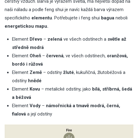
čerstvý vzduch. Barva je výrazem světla, má největší dopad na
naši náladu a podle feng shui je navíc každá barva výrazem
specifického
elementu
. Potřebujete i feng shui
bagua
neboli
energetickou mapu.
Element
Dřevo
–
zelená
ve všech odstínech a
světle až
středně
modrá
Element
Oheň
–
červená
, ve všech odstínech,
oranžová,
bordó i růžová
Element
Země
– odstíny
žluté
, kukuřičná, žlutobéžová a
odstíny
hnědé
Element
Kovu
– metalické odstíny, jako
bílá, stříbrná, šedá
a béžová
Element
Vody
–
námořnická a tmavě
modrá, černá,
fialová
a její odstíny