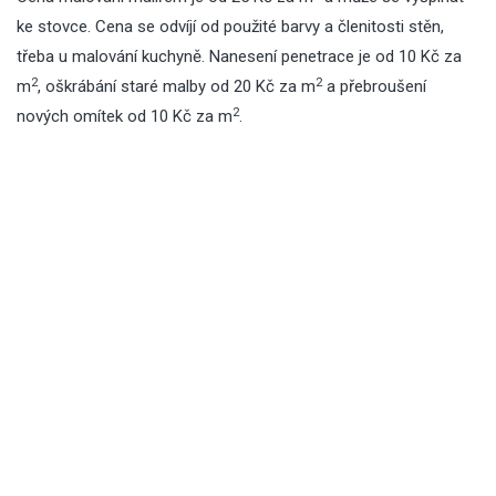
ke stovce. Cena se odvíjí od použité barvy a členitosti stěn,
třeba u
malování kuchyně
. Nanesení penetrace je od 10 Kč za
2
2
m
, oškrábání staré malby od 20 Kč za m
a přebroušení
2
nových omítek od 10 Kč za m
.