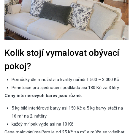
Kolik stojí vymalovat obývací
pokoj?
Pomůcky dle množství a kvality nářadí 1 500 – 3 000 Kč
Penetrace pro sjednocení podkladu asi 180 Kč za 3 litry
Ceny interiérových barev jsou různé:
5 kg bílé interiérové barvy asi 150 Kč a 5 kg barvy stačí na
2
16 m
na 2. nátěry
2
každý m
pak vyjde asi na 10 Kč
2
Cena malování malířem je od 25 Kč za m
a může se vyšplhat