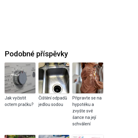
Podobné příspěvky
Jak vyčistit
Čištění odpadů
Připravte se na
octem pračku?
jedlou sodou
hypotéku a
zvyšte své
šance na její
schválení