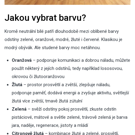
Jakou vybrat barvu?
Kromě neutrální bílé patří dlouhodobě mezi oblíbené barvy
odstíny zelené, oranžové, modré, žluté i červené. Klasikou je
modrý obývák
. Ale studené barvy moc netáhnou.
Oranžová
– podporuje komunikaci a dobrou náladu, můžete
použít některý z jejích odstínů, tedy například lososovou,
okrovou či žlutooranžovou
Žlutá
– prostor prosvětlí a zvětší, zlepšuje náladu,
podporuje paměť, dodává energii a zvyšuje aktivitu, světlejší
žlutá více zvětší, tmavě žlutá zútulní
Zelená
– svěží odstíny pokoj prosvětlí, zkuste odstín
pistáciové, mátové a světle zelené, trávově zelená je barva
jara, naděje, regenerace, jistoty a mládí
Citronově žlutá
– kombinace žluté a zelené, prosvětlí,