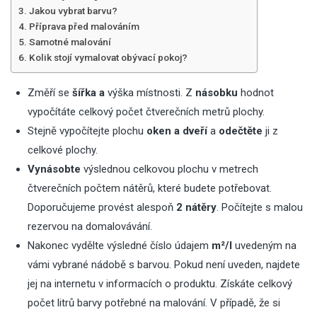
Jakou vybrat barvu?
Příprava před malováním
Samotné malování
Kolik stojí vymalovat obývací pokoj?
Změří se
šířka a
výška místnosti
. Z
násobku
hodnot
vypočítáte celkový počet čtverečních metrů plochy.
Stejně vypočítejte plochu
oken a dveří
a
odečtěte
ji z
celkové plochy.
Vynásobte
výslednou celkovou plochu v metrech
čtverečních počtem nátěrů, které budete potřebovat.
Doporučujeme provést alespoň
2 nátěry
. Počítejte s malou
rezervou na domalovávání.
Nakonec vydělte výsledné číslo údajem
m²/l
uvedeným na
vámi vybrané nádobě s barvou. Pokud není uveden, najdete
jej na internetu v informacích o produktu. Získáte celkový
počet litrů barvy potřebné na malování. V případě, že si