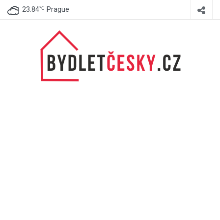
℃
23.84
Prague
BydletČesky.