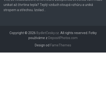
unikat až čtvrtina tepla? Teplý vzduch stoupá vzhůru a uniká
stropem a střechou. Izolací...
Copyright © 2026
BydletČesky.cz
. All rights reserved. Fotky
používáme z
DepositPhotos.com
Design od
FameThemes