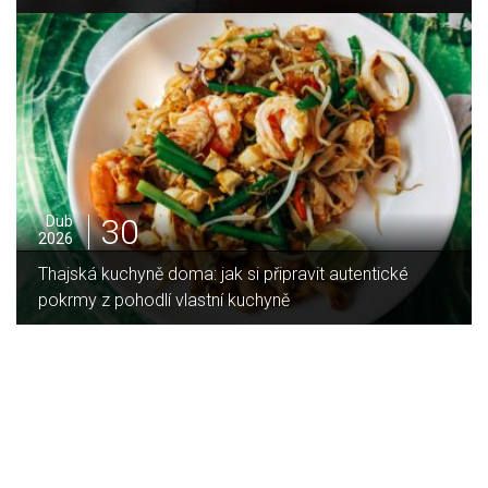
30
Dub
2026
Thajská kuchyně doma: jak si připravit autentické
pokrmy z pohodlí vlastní kuchyně