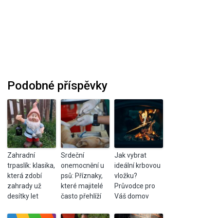
Podobné příspěvky
Zahradní
Srdeční
Jak vybrat
trpaslík: klasika,
onemocnění u
ideální krbovou
která zdobí
psů: Příznaky,
vložku?
zahrady už
které majitelé
Průvodce pro
desítky let
často přehlíží
Váš domov