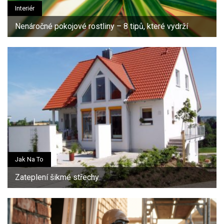
Interiér
Nenáročné pokojové rostliny – 8 tipů, které vydrží
Jak Na To
Zateplení šikmé střechy