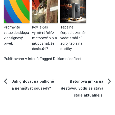
Proměňte
Kdy je čas
Tepelné
vstup do sklepa
vyměnit řetěz
čerpadlo země-
v designový
motorové pily a
voda: stabilní
prvek
jak poznat, že
zdroj tepla na
dosloužil?
desítky let
Publikováno v
Interiér
Tagged
Reklamní sdělení
Navigace
Jak grilovat na balkóně
Betonová jímka na
a nenaštvat sousedy?
dešťovou vodu se stává
pro
stále aktuálnější
příspěvek