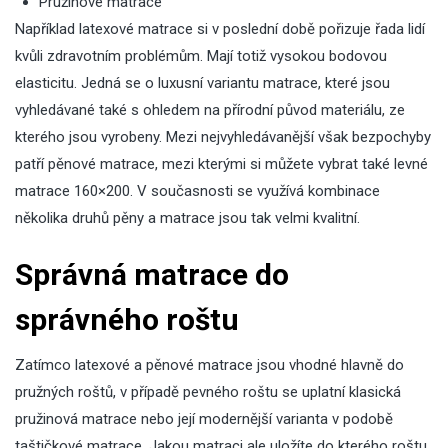
Pružinové matrace
Například latexové matrace si v poslední době pořizuje řada lidí
kvůli zdravotním problémům. Mají totiž vysokou bodovou
elasticitu. Jedná se o luxusní variantu matrace, které jsou
vyhledávané také s ohledem na přírodní původ materiálu, ze
kterého jsou vyrobeny. Mezi nejvyhledávanější však bezpochyby
patří pěnové matrace, mezi kterými si můžete vybrat také
levné
matrace 160×200
. V současnosti se využívá kombinace
několika druhů pěny a matrace jsou tak velmi kvalitní.
Správná matrace do
správného roštu
Zatímco latexové a pěnové matrace jsou vhodné hlavně do
pružných roštů, v případě pevného roštu se uplatní klasická
pružinová matrace nebo její modernější varianta v podobě
taštičkové matrace. Jakou matraci ale uložíte do kterého roštu,