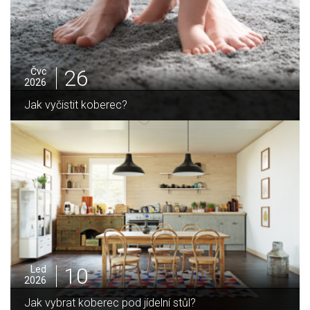
26
Čvc
2026
Jak vyčistit koberec?
10
Led
2026
Jak vybrat koberec pod jídelní stůl?