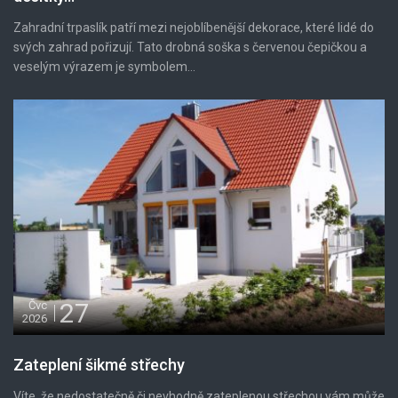
Zahradní trpaslík patří mezi nejoblíbenější dekorace, které lidé do
svých zahrad pořizují. Tato drobná soška s červenou čepičkou a
veselým výrazem je symbolem...
27
Čvc
2026
Zateplení šikmé střechy
Víte, že nedostatečně či nevhodně zateplenou střechou vám může