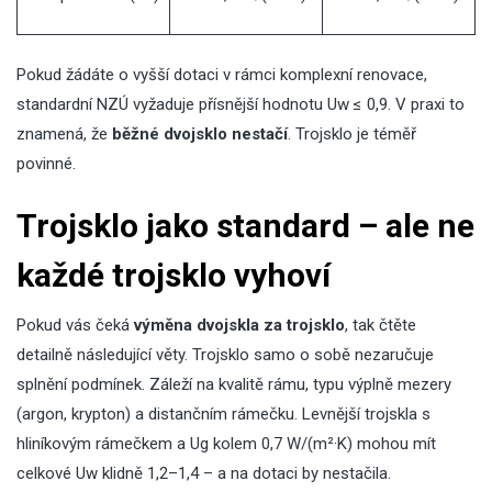
Pokud žádáte o vyšší dotaci v rámci komplexní renovace,
standardní NZÚ vyžaduje přísnější hodnotu Uw ≤ 0,9. V praxi to
znamená, že
běžné dvojsklo nestačí
. Trojsklo je téměř
povinné.
Trojsklo jako standard – ale ne
každé trojsklo vyhoví
Pokud vás čeká
výměna dvojskla za trojsklo
, tak čtěte
detailně následující věty. Trojsklo samo o sobě nezaručuje
splnění podmínek. Záleží na kvalitě rámu, typu výplně mezery
(argon, krypton) a distančním rámečku. Levnější trojskla s
hliníkovým rámečkem a Ug kolem 0,7 W/(m²·K) mohou mít
celkové Uw klidně 1,2–1,4 – a na dotaci by nestačila.