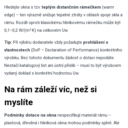
Hledejte okna s tzv.
teplým distančním rámečkem
(warm
edge) – ten výrazně snižuje tepelné ztráty v oblasti spoje skla a
rámu. Rozdíl oproti klasickému hliníkovému rámečku může být
0,1–0,2 W/(m²·K) na celkovém Uw.
Tip:
Při výběru dodavatele vždy požadujte
prohlášení o
vlastnostech
(DoP – Declaration of Performance) konkrétního
výrobku. Bez tohoto dokumentu žádost o dotaci nepodáte.
Nestačí katalogový list ani ústní příslib – musí to být výrobcem
vydaný doklad s konkrétní hodnotou Uw.
Na rám záleží víc, než si
myslíte
Podmínky dotace na okna
nespecifikují materiál rámu –
plastová, dřevěná i hliníková okna mohou podmínky splnit. Ale