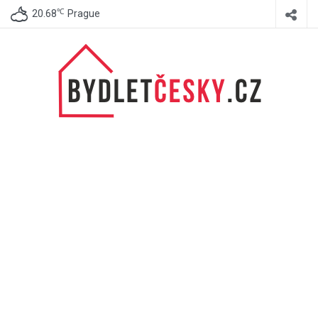
℃
20.68
Prague
BydletČesky.