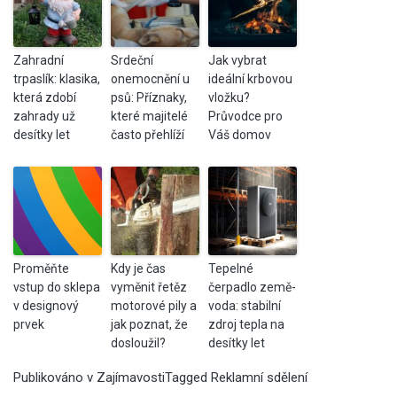
Zahradní
Srdeční
Jak vybrat
trpaslík: klasika,
onemocnění u
ideální krbovou
která zdobí
psů: Příznaky,
vložku?
zahrady už
které majitelé
Průvodce pro
desítky let
často přehlíží
Váš domov
Proměňte
Kdy je čas
Tepelné
vstup do sklepa
vyměnit řetěz
čerpadlo země-
v designový
motorové pily a
voda: stabilní
prvek
jak poznat, že
zdroj tepla na
dosloužil?
desítky let
Publikováno v
Zajímavosti
Tagged
Reklamní sdělení