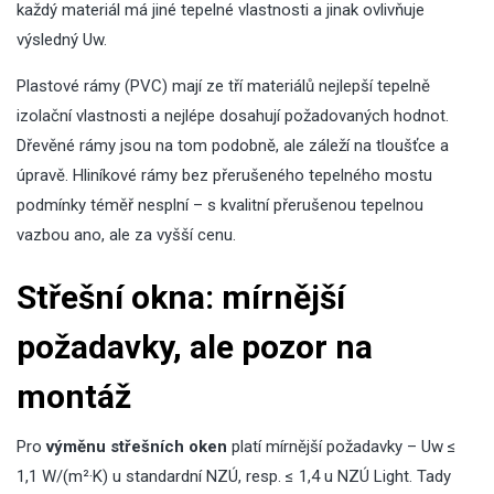
každý materiál má jiné tepelné vlastnosti a jinak ovlivňuje
výsledný Uw.
Plastové rámy (PVC) mají ze tří materiálů nejlepší tepelně
izolační vlastnosti a nejlépe dosahují požadovaných hodnot.
Dřevěné rámy jsou na tom podobně, ale záleží na tloušťce a
úpravě. Hliníkové rámy bez přerušeného tepelného mostu
podmínky téměř nesplní – s kvalitní přerušenou tepelnou
vazbou ano, ale za vyšší cenu.
Střešní okna: mírnější
požadavky, ale pozor na
montáž
Pro
výměnu střešních oken
platí mírnější požadavky – Uw ≤
1,1 W/(m²·K) u standardní NZÚ, resp. ≤ 1,4 u NZÚ Light. Tady