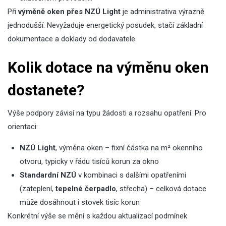
Při
výměně oken přes NZÚ Light
je administrativa výrazně
jednodušší. Nevyžaduje energetický posudek, stačí základní
dokumentace a doklady od dodavatele.
Kolik dotace na výměnu oken
dostanete?
Výše podpory závisí na typu žádosti a rozsahu opatření. Pro
orientaci:
NZÚ Light
, výměna oken – fixní částka na m² okenního
otvoru, typicky v řádu tisíců korun za okno
Standardní NZÚ
v kombinaci s dalšími opatřeními
(zateplení,
tepelné čerpadlo
, střecha) – celková dotace
může dosáhnout i stovek tisíc korun
Konkrétní výše se mění s každou aktualizací podmínek