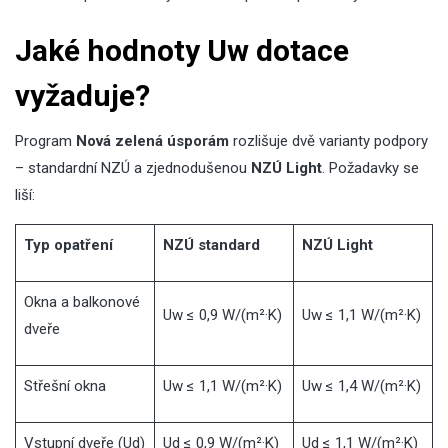
Jaké hodnoty Uw dotace
vyžaduje?
Program
Nová zelená úsporám
rozlišuje dvě varianty podpory
– standardní NZÚ a zjednodušenou
NZÚ Light
. Požadavky se
liší:
Typ opatření
NZÚ standard
NZÚ Light
Okna a balkonové
Uw ≤ 0,9 W/(m²·K)
Uw ≤ 1,1 W/(m²·K)
dveře
Střešní okna
Uw ≤ 1,1 W/(m²·K)
Uw ≤ 1,4 W/(m²·K)
Vstupní dveře (Ud)
Ud ≤ 0,9 W/(m²·K)
Ud ≤ 1,1 W/(m²·K)