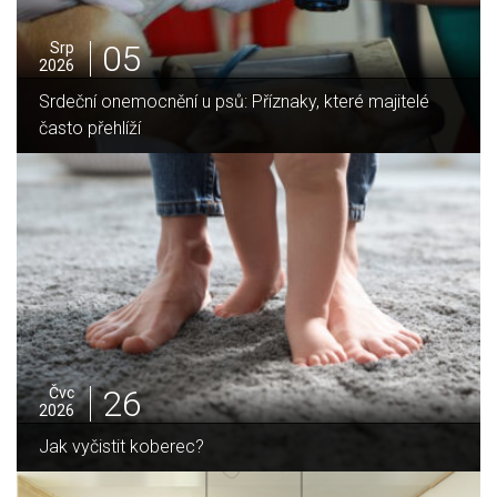
05
Srp
2026
Jak vybrat ideální krbovou vložku? Průvodce pro Váš
domov
25
Čvc
2026
Jak sušit pomeranče a citrusy jednoduše