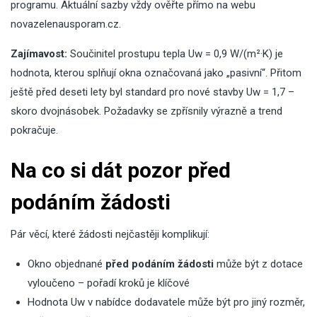
programu. Aktuální sazby vždy ověřte přímo na webu
novazelenausporam.cz.
Zajímavost:
Součinitel prostupu tepla Uw = 0,9 W/(m²·K) je
hodnota, kterou splňují okna označovaná jako „pasivní“. Přitom
ještě před deseti lety byl standard pro nové stavby Uw = 1,7 –
skoro dvojnásobek. Požadavky se zpřísnily výrazně a trend
pokračuje.
Na co si dát pozor před
podáním žádosti
Pár věcí, které žádosti nejčastěji komplikují:
Okno objednané
před podáním žádosti
může být z dotace
vyloučeno – pořadí kroků je klíčové
Hodnota Uw v nabídce dodavatele může být pro jiný rozměr,