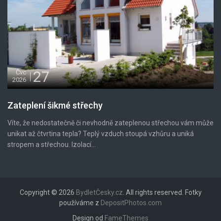
27
Čvc
2026
Zateplení šikmé střechy
Víte, že nedostatečně či nevhodně zateplenou střechou vám může
unikat až čtvrtina tepla? Teplý vzduch stoupá vzhůru a uniká
stropem a střechou. Izolací...
Copyright © 2026
BydletČesky.cz
. All rights reserved. Fotky
používáme z
DepositPhotos.com
Design od
FameThemes