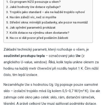
Co program NZÚ posuzuje u oken?
Jaké hodnoty Uw dotace vyžaduje?
Trojsklo jako standard – ale ne každé trojsklo vyhoví
Na rám záleží víc, než si myslíte
Střešní okna: mírnější požadavky, ale pozor na montáž
Jak splnění parametrů prokázat
Kolik dotace na výměnu oken dostanete?
Na co si dát pozor před podáním žádosti
Základní technický parametr, který rozhoduje o všem, je
součinitel prostupu tepla
– označovaný jako
Uw
(z
anglického U-value, window). Říká, kolik tepla unikne oknem za
hodinu na každý metr čtvereční při rozdílu teplot 1 K. Čím nižší
číslo, tím lepší izolace.
Nezaměňujte Uw s hodnotou Ug. Ug popisuje pouze samotné
sklo – izolační trojsklo mívá Ug kolem 0,5–0,7 W/(m²·K). Uw ale
zahrnuje celé okno jako celek: sklo, rám, distanční rámeček,
těsnění. A právě celkový Uw musí splňovat podmínky dotace.