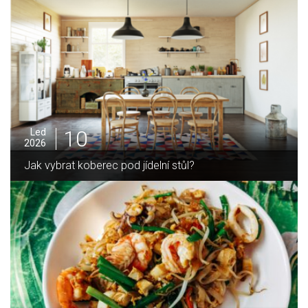
05
Pro
2025
Jak zvládnout vánoční úklid bez námahy