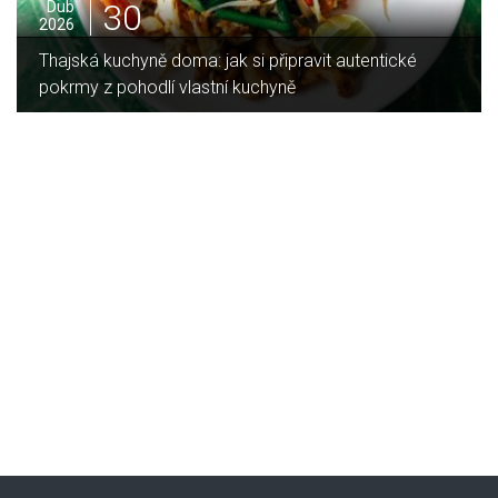
16
Led
2026
Jaký je rozdíl mezi indukční a sklokeramickou
deskou?