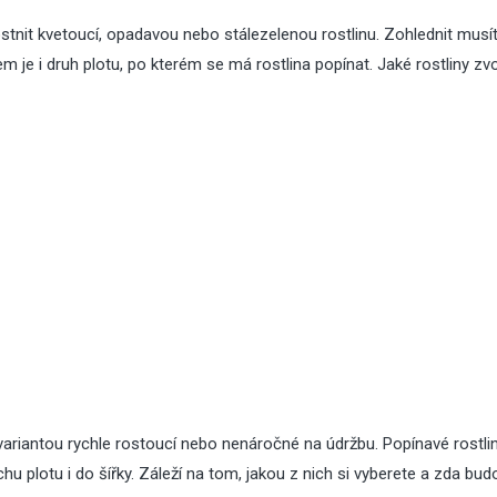
tnit kvetoucí, opadavou nebo stálezelenou rostlinu. Zohlednit musít
m je i druh plotu, po kterém se má rostlina popínat. Jaké rostliny zvo
i variantou rychle rostoucí nebo nenáročné na údržbu. Popínavé rostli
 plotu i do šířky. Záleží na tom, jakou z nich si vyberete a zda bud