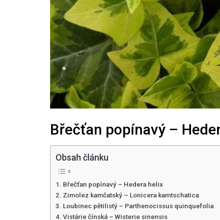
27
Čvc
2026
Zateplení šikmé
Břečťan popínavý – Heder
střechy
Obsah článku
Břečťan popínavý – Hedera helix
05
Čvc
Zimolez kamčatský – Lonicera kamtschatica
2026
Loubinec pětilistý – Parthenocissus quinquefolia
Jak zabezpečit dům před
Vistárie čínská – Wisterie sinensis