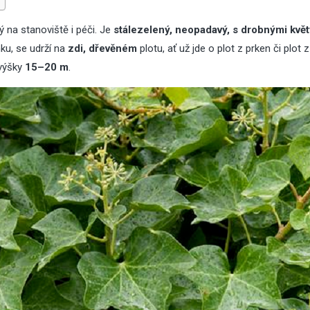
střechy
Jak vyčistit kobe
 na stanoviště i péči. Je
stálezelený, neopadavý, s drobnými květ
ku, se udrží na
zdi, dřevěném
plotu, ať už jde o plot z prken či
plot z
 výšky
15–20 m
.
15
Čvc
2026
10
Led
2026
Nenáročné pokojové
rostliny – 8 tipů, které
Jak vybrat kobere
vydrží
jídelní stůl?
02
30
Kvě
Dub
2026
2026
Nová zelená úsporám
Thajská kuchyně 
2026: jaké technické
jak si připravit au
parametry oken uznává
pokrmy z pohodlí 
dotace
kuchyně