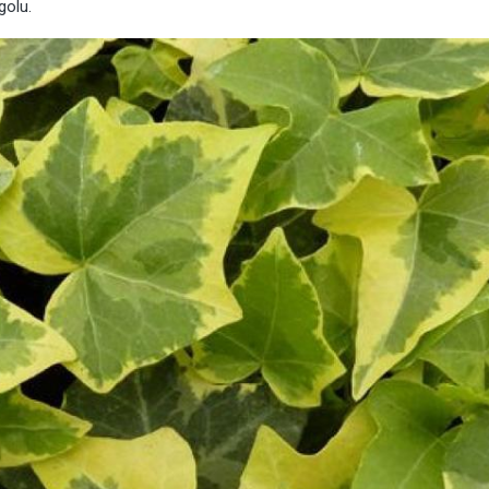
golu
.