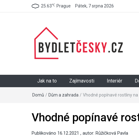
℃
25.63
Prague
Pátek, 7 srpna 2026
BydletČesky.cz
Jak na to
Zajímavosti
Interiér
D
Domů
/
Dům a zahrada
/
Vhodné popínavé rostliny na 
Vhodné popínavé rostl
Publikováno
16.12.2021
, autor:
Růžičková Pavla