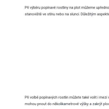
Při výběru popínavé rostliny na plot můžeme upřednos
stanoviště ve stínu nebo na slunci. Důležitým aspekte
Při volbě popínavých rostlin můžete také volit i mez
mohou pnout do několikametrové výšky a zakrýt plochu