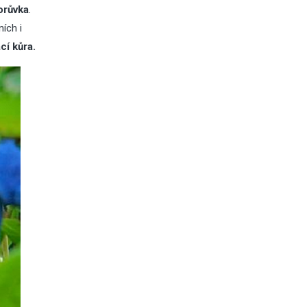
orůvka
.
ních i
cí kůra.