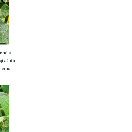
lené
a
ají až
do
hatému