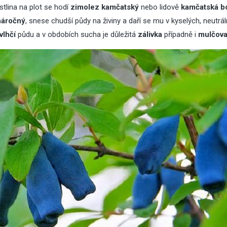
tlina na plot se hodí
zimolez kamčatský
nebo lidově
kamčatská b
náročný
, snese chudší půdy na živiny a daří se mu v kyselých, neutrál
vlhčí
půdu a v obdobích sucha je důležitá
zálivka
případně i
mulčova