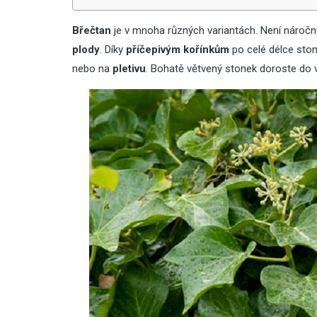
odjezdem na dovolenou
Břečtan
je v mnoha různých variantách. Není náročný
plody
. Díky
příčepivým kořínkům
po celé délce ston
nebo na
pletivu
. Bohatě větvený stonek doroste do
10
Lis
2025
Jaká světla se hodí do
kuchyně: Praktické tipy a
doporučení
30
Pro
2025
Sirup z rýmovníku