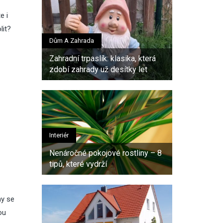
e i
lit?
Dům A Zahrada
Zahradní trpaslík: klasika, která
zdobí zahrady už desítky let
Interiér
Nenáročné pokojové rostliny – 8
tipů, které vydrží
ny se
ou