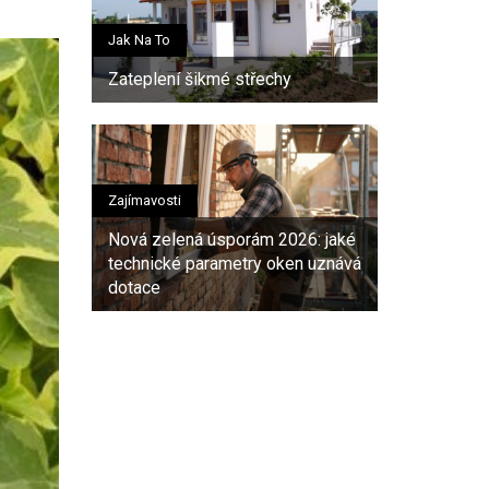
Jak Na To
Zateplení šikmé střechy
Zajímavosti
Nová zelená úsporám 2026: jaké
technické parametry oken uznává
dotace