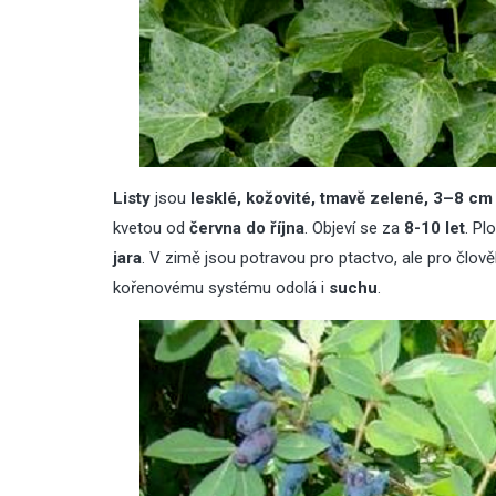
Listy
jsou
lesklé, kožovité, tmavě zelené, 3–8 cm
kvetou od
června do října
. Objeví se za
8-10 let
. Pl
jara
. V zimě jsou potravou pro ptactvo, ale pro člov
kořenovému systému odolá i
suchu
.