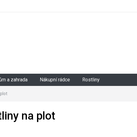
ům a zahrada
Nákupní rádce
Rostliny
plot
iny na plot