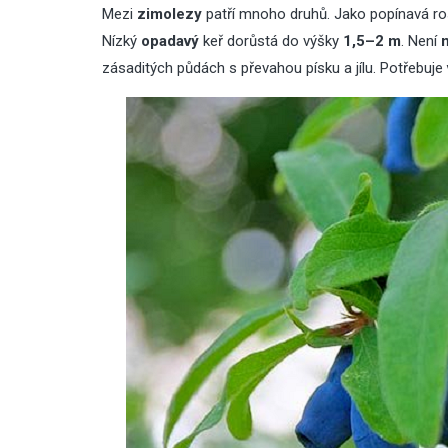
Mezi
zimolezy
patří mnoho druhů. Jako popínavá ros
Nízký
opadavý
keř dorůstá do výšky
1,5–2 m
. Není
zásaditých půdách s převahou písku a jílu. Potřebuje