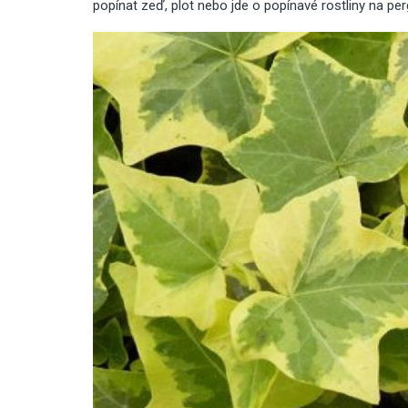
popínat zeď, plot nebo jde o
popínavé rostliny na per