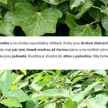
velké
a na stonku uspořádány střídavě. Květy jsou
drobné žlutoze
ody mají
pár mm
,
tmavě modrou až černou
barvu a na rostlině vytrv
ěka jsou
jedovaté
. Rostlina je vhodná do
stínu
a
polostínu
. Díky bo