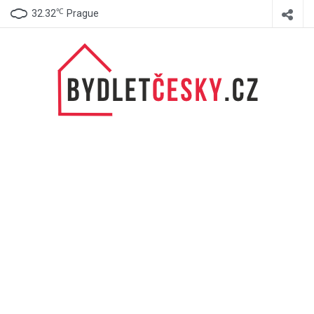
℃
32.32
Prague
BydletČesky.