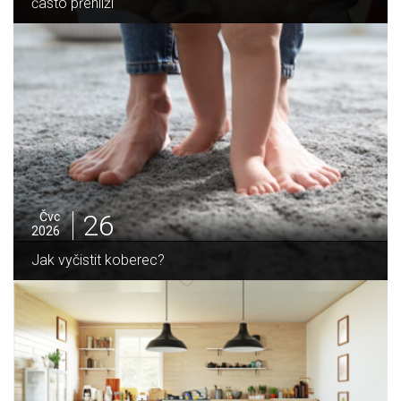
domov
25
Čvc
2026
Jak sušit pomeranče a citrusy jednoduše