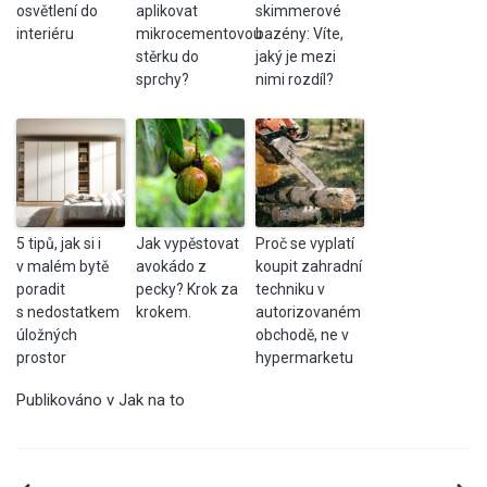
osvětlení do
aplikovat
skimmerové
interiéru
mikrocementovou
bazény: Víte,
stěrku do
jaký je mezi
sprchy?
nimi rozdíl?
5 tipů, jak si i
Jak vypěstovat
Proč se vyplatí
v malém bytě
avokádo z
koupit zahradní
poradit
pecky? Krok za
techniku v
s nedostatkem
krokem.
autorizovaném
úložných
obchodě, ne v
prostor
hypermarketu
Publikováno v
Jak na to