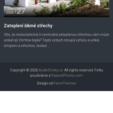
27
Čvc
2026
Zateplení šikmé střechy
Víte, že nedostatečně či nevhodně zateplenou střechou vám může
unikat až čtvrtina tepla? Teplý vzduch stoupá vzhůru a uniká
stropem a střechou. Izolací...
Copyright © 2026
BydletČesky.cz
. All rights reserved. Fotky
používáme z
DepositPhotos.com
Design od
FameThemes