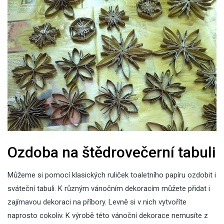
Ozdoba na štědrovečerní tabuli
Můžeme si pomocí klasických ruliček toaletního papíru ozdobit i
sváteční tabuli. K různým vánočním dekoracím můžete přidat i
zajímavou dekoraci na příbory. Levně si v nich vytvoříte
naprosto cokoliv. K výrobě této vánoční dekorace nemusíte z