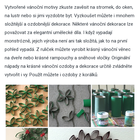
Vytvořené vánoční motivy zkuste zavěsit na stromek, do oken,
na lustr nebo si jimi vyzdobte byt. Vyzkoušet můžete i mnohem
složitější a ozdobnější dekorace. Některé vánoční dekorace lze
považovat za elegantní umělecké díla. I když vypadají
monstrózně, jejich výroba není ani tak složitá, jak to na první
pohled vypadá. Z ruliček můžete vyrobit krásný vánoční věnec
na
dveře
nebo krásné rampouchy a sněhové vločky. Originální
nápady na krásné vánoční ozdoby a dekorace určitě zvládněte
vytvořit i vy. Použít můžete i
ozdoby z korálků
.