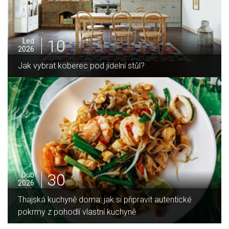
05
Pro
2025
Jak zvládnout vánoční úklid bez námahy
16
Led
2026
Jaký je rozdíl mezi indukční a sklokeramickou
deskou?