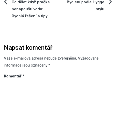
Navigace
Co dělat když pračka
Bydlení podle Hygge
nenapouští vodu:
stylu
pro
Rychlá řešení a tipy
příspěvek
Napsat komentář
Vaše e-mailová adresa nebude zveřejněna.
Vyžadované
informace jsou označeny
*
Komentář
*