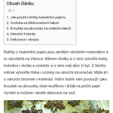
Obsah článku
Jak použít ruličky toaletního papíru
Ozdoba na štědrovečerní tabuli
Kroužky na ubrousky na sváteční tabuli
Vánoční hvězda
Dekorace i obrazy
Ruličky z toaletního papíru jsou skvělým výrobním materiálem a
to obzvláště na Vánoce. Během chvilky si z nich vytvořte květy,
hvězdice i vločky a ozdobte si s nimi celý dům či byt. Z těchto
roliček vytvoříte třeba i ozdoby na vánoční stromeček. Může jít i
o
vánoční stromek v květináči
. Velmi dobře vám poslouží i jako
kroužek na ubrousky, obal na příbory i držák na pečící papír.
Vyrobit si můžete i skvělé dekorace na zeď.