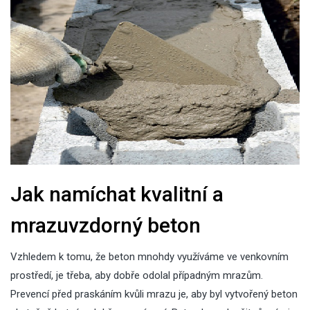
Jak namíchat kvalitní a
mrazuvzdorný beton
Vzhledem k tomu, že beton mnohdy využíváme ve venkovním
prostředí, je třeba, aby dobře odolal případným mrazům.
Prevencí před praskáním kvůli mrazu je, aby byl vytvořený beton