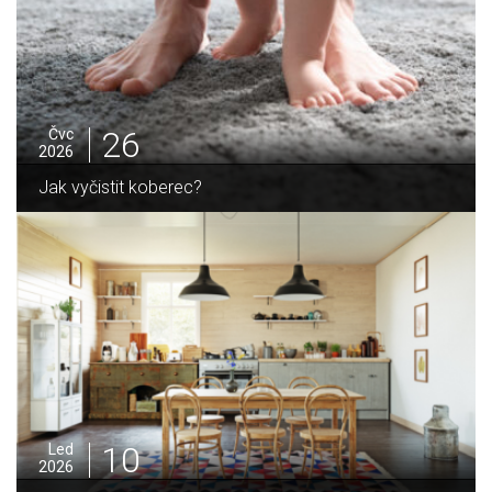
25
Čvc
2026
oberec?
Jak sušit pomeranč
05
Pro
2025