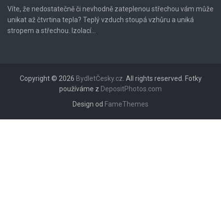
Víte, že nedostatečně či nevhodně zateplenou střechou vám může
unikat až čtvrtina tepla? Teplý vzduch stoupá vzhůru a uniká
stropem a střechou. Izolací...
Copyright © 2026
BydletČesky.cz
. All rights reserved. Fotky
používáme z
DepositPhotos.com
Design od
FameThemes