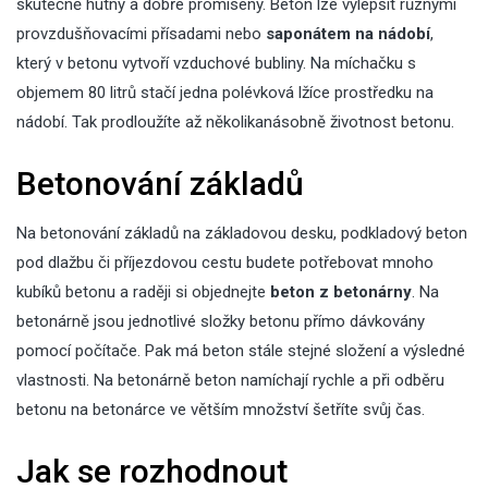
skutečně hutný a dobře promísený. Beton lze vylepšit různými
provzdušňovacími přísadami nebo
saponátem na nádobí
,
který v betonu vytvoří vzduchové bubliny. Na míchačku s
objemem 80 litrů stačí jedna polévková lžíce prostředku na
nádobí. Tak prodloužíte až několikanásobně životnost betonu.
Betonování základů
Na betonování základů na základovou desku, podkladový beton
pod dlažbu či příjezdovou cestu budete potřebovat mnoho
kubíků betonu a raději si objednejte
beton z betonárny
. Na
betonárně jsou jednotlivé složky betonu přímo dávkovány
pomocí počítače. Pak má beton stále stejné složení a výsledné
vlastnosti. Na betonárně beton namíchají rychle a při odběru
betonu na betonárce ve větším množství šetříte svůj čas.
Jak se rozhodnout