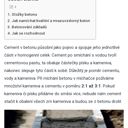
Složky betonu
Jak namíchat kvalitní a mrazuvzdorný beton
Betonování základů
Jak se rozhodnout
Cement v betonu působní jako pojivo a spojuje jeho jednotlivé
části v homogenní celek. Cement po smíchání s vodou tvoří
cementovou pastu, ta obaluje částečky písku a kameniva,
nakonec slepuje tyto části k sobě. Důležitý je poměr cementu,
vody a kameniva. Při míchání betonu v míchačce požíváme
množství kameniva a cementu v poměru
2:1 až 3:1
. Pokud
kameniva či písku přidáme do směsi více, nebude nám cement
stačit k obalení všech zrn kameniva a budou se z betonu drolit.