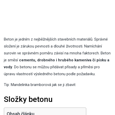
Beton je jedním z nejběžnějších stavebních materiálů. Správné
složení je zárukou pevnosti a dlouhé životnosti. Namíchání
surovin ve správném poměru závisí na mnoha faktorech. Beton
je směsí
cementu, drobného i hrubého kameniva či písku a
vody
. Do betonu se můžou přidávat přísady a příměsi pro
úpravu vlastností výsledného betonu podle požadavku.
Tip:
Mandelinka bramborová jak se ji zbavit
Složky betonu
Obsah článku