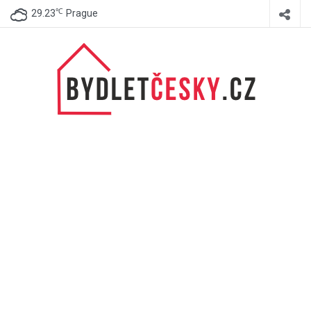
℃
29.23
Prague
BydletČesky.