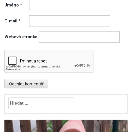
Jméno
*
E-mail
*
Webová stránka
Vyhledávání