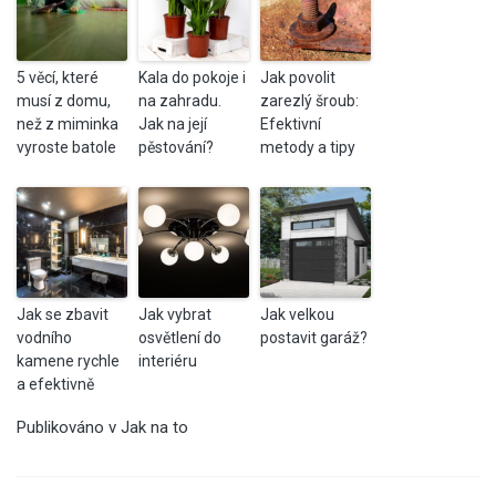
5 věcí, které
Kala do pokoje i
Jak povolit
musí z domu,
na zahradu.
zarezlý šroub:
než z miminka
Jak na její
Efektivní
vyroste batole
pěstování?
metody a tipy
Jak se zbavit
Jak vybrat
Jak velkou
vodního
osvětlení do
postavit garáž?
kamene rychle
interiéru
a efektivně
Publikováno v
Jak na to