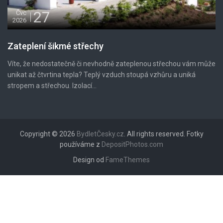
27
Čvc
2026
Zateplení šikmé střechy
Víte, že nedostatečně či nevhodně zateplenou střechou vám může
unikat až čtvrtina tepla? Teplý vzduch stoupá vzhůru a uniká
stropem a střechou. Izolací...
Copyright © 2026
BydletČesky.cz
. All rights reserved. Fotky
používáme z
DepositPhotos.com
Design od
FameThemes