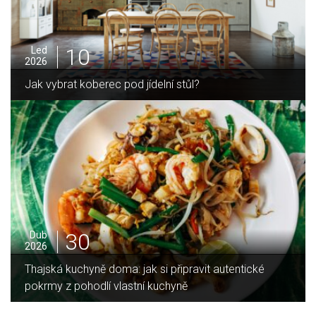
05
Pro
2025
Jak zvládnout vánoční úklid bez námahy
16
Led
2026
Jaký je rozdíl mezi indukční a sklokeramickou
deskou?