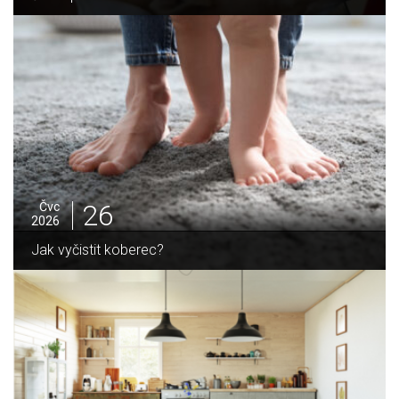
25
Čvc
2026
Jak sušit pomeranče a citrusy jednoduše