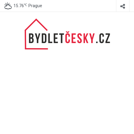
℃
15.76
Prague
BydletČesky.