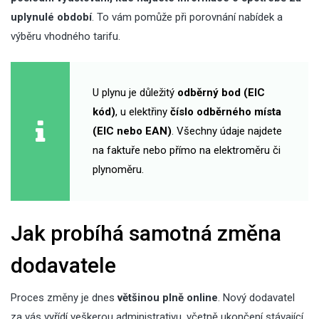
uplynulé období
. To vám pomůže při porovnání nabídek a
výběru vhodného tarifu.
U plynu je důležitý
odběrný bod (EIC
kód)
, u elektřiny
číslo odběrného místa
(EIC nebo EAN)
. Všechny údaje najdete
na faktuře nebo přímo na elektroměru či
plynoměru.
Jak probíhá samotná změna
dodavatele
Proces změny je dnes
většinou plně online
. Nový dodavatel
za vás vyřídí veškerou administrativu, včetně ukončení stávající