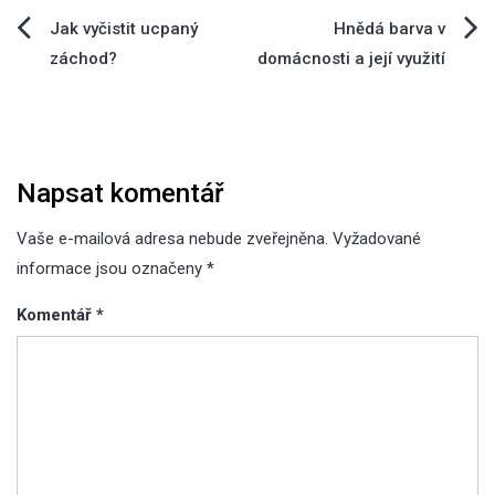
Navigace
Jak vyčistit ucpaný
Hnědá barva v
záchod?
domácnosti a její využití
pro
příspěvek
Napsat komentář
Vaše e-mailová adresa nebude zveřejněna.
Vyžadované
informace jsou označeny
*
Komentář
*