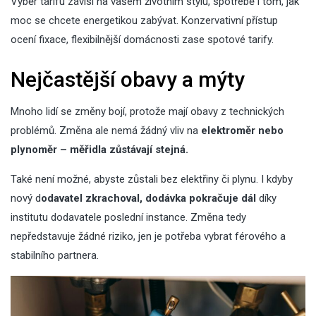
Výběr tarifu závisí na vašem životním stylu, spotřebě i tom, jak
moc se chcete energetikou zabývat. Konzervativní přístup
ocení fixace, flexibilnější domácnosti zase spotové tarify.
Nejčastější obavy a mýty
Mnoho lidí se změny bojí, protože mají obavy z technických
problémů. Změna ale nemá žádný vliv na
elektroměr nebo
plynoměr – měřidla zůstávají stejná.
Také není možné, abyste zůstali bez elektřiny či plynu. I kdyby
nový d
odavatel zkrachoval, dodávka pokračuje dál
díky
institutu dodavatele poslední instance. Změna tedy
nepředstavuje žádné riziko, jen je potřeba vybrat férového a
stabilního partnera.