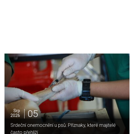
05
Srp
2026
Jak vybrat ideální krbovou vložku? Průvodce pro Váš
domov