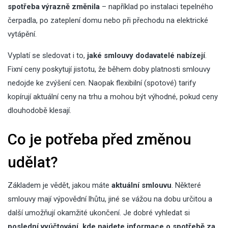
spotřeba výrazně změnila
– například po instalaci tepelného
čerpadla, po zateplení domu nebo při přechodu na elektrické
vytápění.
Vyplatí se sledovat i to,
jaké smlouvy dodavatelé nabízejí
.
Fixní ceny poskytují jistotu, že během doby platnosti smlouvy
nedojde ke zvýšení cen. Naopak flexibilní (spotové) tarify
kopírují aktuální ceny na trhu a mohou být výhodné, pokud ceny
dlouhodobě klesají.
Co je potřeba před změnou
udělat?
Základem je vědět, jakou máte
aktuální smlouvu
. Některé
smlouvy mají výpovědní lhůtu, jiné se vážou na dobu určitou a
další umožňují okamžité ukončení. Je dobré vyhledat si
poslední vyúčtování, kde najdete informace o spotřebě za