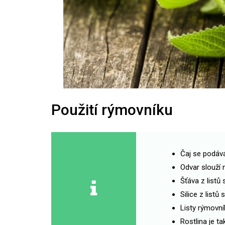
Použití rýmovníku
Čaj se podává
Odvar slouží 
Šťáva z listů
Silice z listů
Listy rýmovník
Rostlina je t