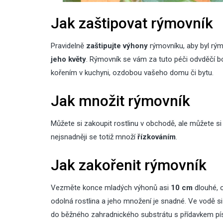
Jak zaštipovat rýmovník
Pravidelně
zaštipujte
výhony
rýmovníku, aby byl rý
jeho květy
. Rýmovník se vám za tuto péči odvděčí 
kořením v kuchyni, ozdobou vašeho domu či bytu.
Jak množit rýmovník
Můžete si zakoupit rostlinu v obchodě, ale můžete si j
nejsnadněji se totiž množí
řízkováním
.
Jak zakořenit rýmovník
Vezměte konce mladých výhonů asi
10 cm
dlouhé, o
odolná rostlina a jeho množení je snadné. Ve vodě si
do běžného zahradnického substrátu s přídavkem písk