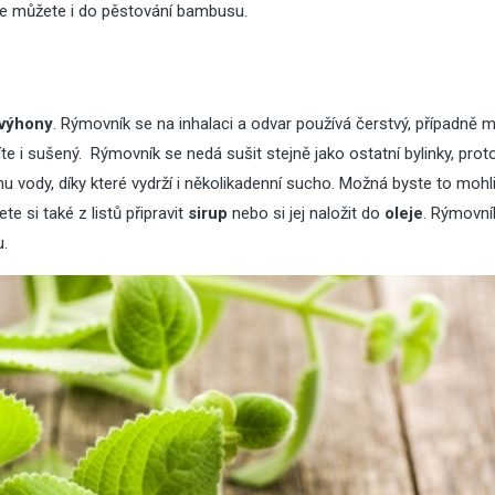
se můžete i do
pěstování bambusu
.
výhony
. Rýmovník se na inhalaci a odvar používá čerstvý, případně 
 i sušený. Rýmovník se nedá sušit stejně jako ostatní bylinky, pro
nu vody, díky které vydrží i několikadenní sucho. Možná byste to mohli
ete si také z listů připravit
sirup
nebo si jej naložit do
oleje
. Rýmovní
u.