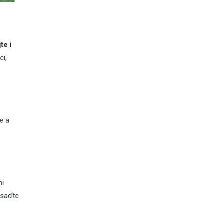
te i
i,
e a
mi
asaďte