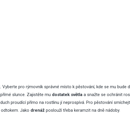
ík. Vyberte pro rýmovník správné místo k pěstování, kde se mu bude da
 přímé slunce. Zajistěte mu
dostatek světla
a snažte se ochránit ros
Vzduch proudící přímo na rostlinu jí neprospívá. Pro pěstování smíchej
ým odtokem. Jako
drenáž
poslouží třeba keramzit na dně nádoby.