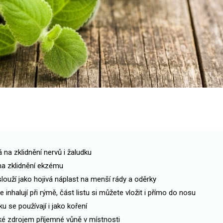
 na zklidnění nervů i žaludku
na zklidnění ekzému
 slouží jako hojivá náplast na menší rády a oděrky
 se inhalují při rýmě, část listu si můžete vložit i přímo do nosu
u se používají i jako koření
aké zdrojem příjemné vůně v místnosti