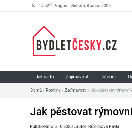
℃
17.52
Prague
Sobota, 8 srpna 2026
BydletČesky.cz
Jak na to
Zajímavosti
Interiér
D
Domů
/
Rostliny
/
Zajímavosti
/
Jak pěstovat rýmovník
Jak pěstovat rýmovní
Publikováno
6.10.2020
, autor:
Růžičková Pavla