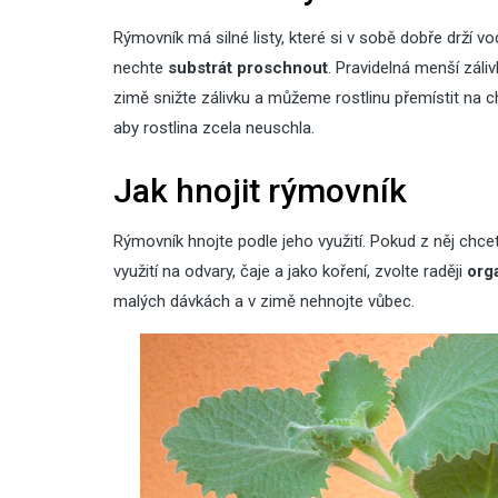
Rýmovník má silné listy, které si v sobě dobře drží vo
nechte
substrát proschnout
. Pravidelná menší záli
zimě snižte zálivku a můžeme rostlinu přemístit na 
aby rostlina zcela neuschla.
Jak hnojit rýmovník
Rýmovník hnojte podle jeho využití. Pokud z něj chcete
využití na odvary, čaje a jako koření, zvolte raději
org
malých dávkách a v zimě nehnojte vůbec.