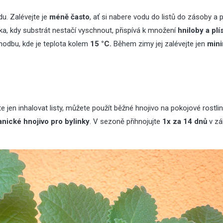
du. Zalévejte je
méně často
, ať si nabere vodu do listů do zásoby a 
vka, kdy substrát nestačí vyschnout, přispívá k množení
hniloby a plí
chodbu, kde je teplota kolem
15 °C.
Během zimy jej zalévejte jen
mini
05
Srp
2026
27
Čvc
2026
Zahradní trpaslík: 
 jen inhalovat listy, můžete použít běžné hnojivo na pokojové rostliny
Zateplení šikmé
která zdobí zahra
anické hnojivo pro bylinky
. V sezoně přihnojujte
1x za 14 dnů
v zá
střechy
desítky let
05
27
Čvc
Čvc
2026
2026
Jak zabezpečit dům před
Zateplení šikmé