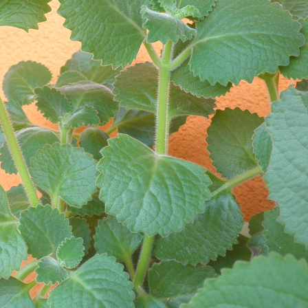
odjezdem na dovolenou
střechy
10
15
Lis
Čvc
2025
2026
Jaká světla se hodí do
Nenáročné pokoj
kuchyně: Praktické tipy a
rostliny – 8 tipů, k
doporučení
vydrží
02
Kvě
2026
Nová zelená úsp
2026: jaké techni
30
Pro
2025
parametry oken 
Sirup z rýmovníku
dotace