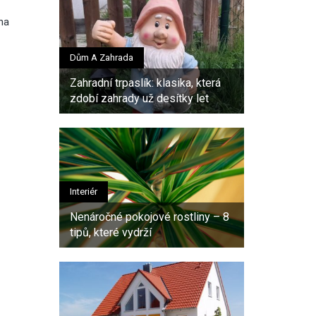
 na
Dům A Zahrada
Zahradní trpaslík: klasika, která
zdobí zahrady už desítky let
Interiér
Nenáročné pokojové rostliny – 8
tipů, které vydrží