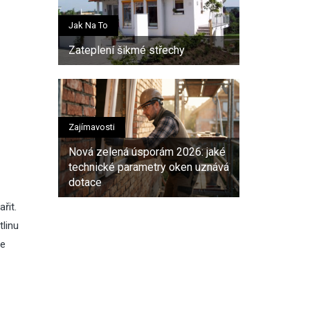
Jak Na To
Zateplení šikmé střechy
Zajímavosti
Nová zelená úsporám 2026: jaké
technické parametry oken uznává
dotace
řit.
tlinu
te