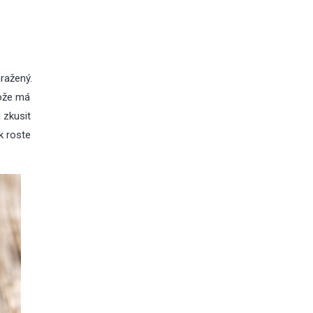
mražený.
tože má
 zkusit
k roste