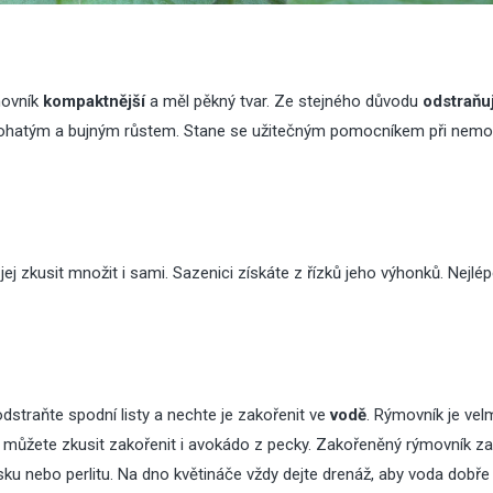
movník
kompaktnější
a měl pěkný tvar. Ze stejného důvodu
odstraňuj
bohatým a bujným růstem. Stane se užitečným pomocníkem při nemoc
ej zkusit množit i sami. Sazenici získáte z řízků jeho výhonků. Nejlép
dstraňte spodní listy a nechte je zakořenit ve
vodě
. Rýmovník je vel
 můžete zkusit zakořenit i
avokádo z pecky
. Zakořeněný rýmovník z
u nebo perlitu. Na dno květináče vždy dejte drenáž, aby voda dobře