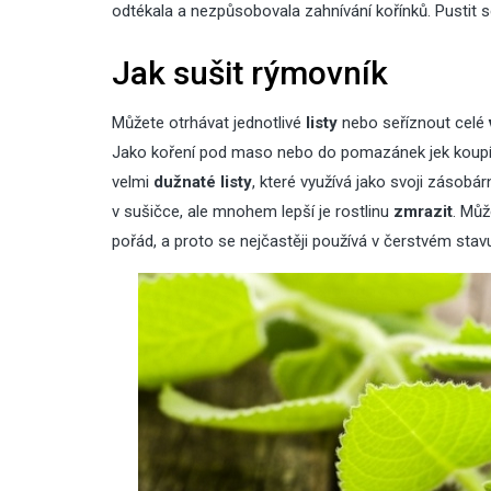
odtékala a nezpůsobovala zahnívání kořínků. Pustit 
Jak sušit rýmovník
Můžete otrhávat jednotlivé
listy
nebo seříznout celé
Jako koření pod maso nebo do pomazánek jek koupíte
velmi
dužnaté listy
, které využívá jako svoji zásobár
v sušičce, ale mnohem lepší je rostlinu
zmrazit
. Můž
pořád, a proto se nejčastěji používá v čerstvém stav