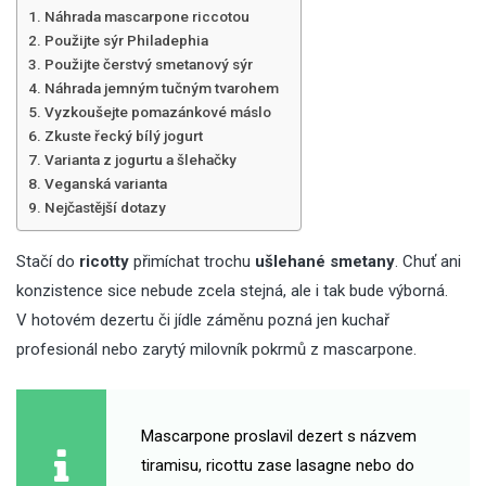
Náhrada mascarpone riccotou
Použijte sýr Philadephia
Použijte čerstvý smetanový sýr
Náhrada jemným tučným tvarohem
Vyzkoušejte pomazánkové máslo
Zkuste řecký bílý jogurt
Varianta z jogurtu a šlehačky
Veganská varianta
Nejčastější dotazy
Stačí do
ricotty
přimíchat trochu
ušlehané smetany
. Chuť ani
konzistence sice nebude zcela stejná, ale i tak bude výborná.
V hotovém dezertu či jídle záměnu pozná jen kuchař
profesionál nebo zarytý milovník pokrmů z mascarpone.
Mascarpone proslavil dezert s názvem
tiramisu, ricottu zase lasagne nebo do