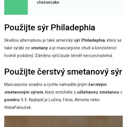
cheesecake.
Použijte sýr Philadephia
Skvělou alternativou je také americký
sýr Philadephia
, který se
také vyrábí ze
smetany
a je mascarpone chutí a konzistencí
hodně podobný. Záměna sýrů bude téměř nerozeznatelná.
Použijte čerstvý smetanový sýr
Mascarpone snadno a rychle nahradíte jiným
čerstvým
smetanovým sýrem
, který smícháte s
ušlehanou smetanou
v
poměru 1:1
. Nejlepší je Lučina, Fénix, Almette nebo
třebaPalouček.