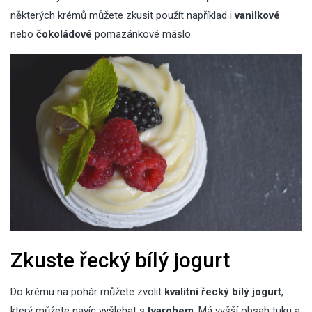
některých krémů můžete zkusit použít například i
vanilkové
nebo
čokoládové
pomazánkové máslo.
Zkuste řecký bílý jogurt
Do krému na pohár můžete zvolit
kvalitní řecký bílý jogurt
,
který můžete navíc vyšlehat s
tvarohem
. Má vyšší obsah tuku a