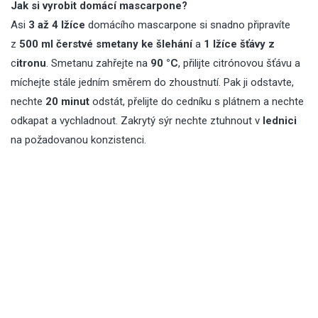
Jak si vyrobit domácí mascarpone?
Asi
3 až 4 lžíce
domácího mascarpone si snadno připravíte
z
500 ml
čerstvé
smetany ke šlehání
a
1 lžíce
šťávy z
c
itronu
. Smetanu zahřejte na
90 °C
, přilijte citrónovou šťávu a
míchejte stále jedním směrem do zhoustnutí. Pak ji odstavte,
nechte
20 minut
odstát, přelijte do cedníku s plátnem a nechte
odkapat a vychladnout. Zakrytý sýr nechte ztuhnout v
lednici
na požadovanou konzistenci.