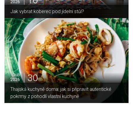
2025
Jak zvládnout vánoční úklid bez námahy
16
Led
2026
Jaký je rozdíl mezi indukční a sklokeramickou
deskou?