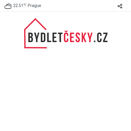
℃
22.51
Prague
BydletČesky.