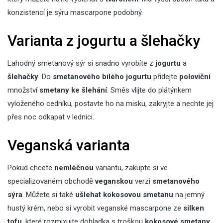
konzistencí je sýru mascarpone podobný.
Varianta z jogurtu a šlehačky
Lahodný smetanový sýr si snadno vyrobíte z
jogurtu
a
šlehačky
. Do
smetanového bílého jogurtu
přidejte
poloviční
množství
smetany ke šlehání
. Směs vlijte do plátýnkem
vyloženého cedníku, postavte ho na misku, zakryjte a nechte jej
přes noc odkapat v lednici.
Veganská varianta
Pokud chcete
nemléčnou
variantu, zakupte si ve
specializovaném obchodě
veganskou
verzi
smetanového
sýra
. Můžete si také
ušlehat kokosovou smetanu
na jemný
hustý krém, nebo si vyrobit veganské mascarpone ze
silken
tofu
, které rozmixujte dohladka s troškou
kokosové smetany
.