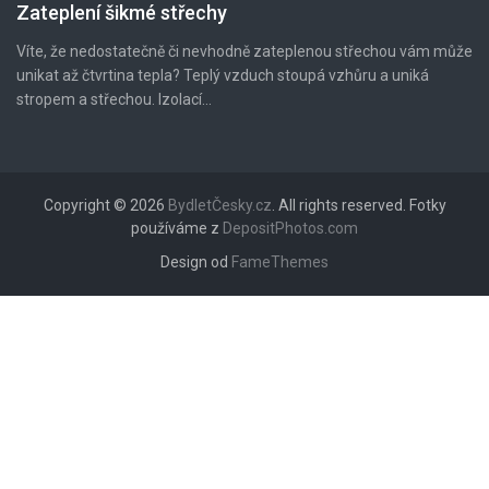
Zateplení šikmé střechy
Víte, že nedostatečně či nevhodně zateplenou střechou vám může
unikat až čtvrtina tepla? Teplý vzduch stoupá vzhůru a uniká
stropem a střechou. Izolací...
Copyright © 2026
BydletČesky.cz
. All rights reserved. Fotky
používáme z
DepositPhotos.com
Design od
FameThemes