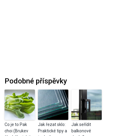
Podobné příspěvky
Co je to Pak
Jak řezat sklo:
Jak seřídit
choi (Brukev
Praktické tipy a
balkonové