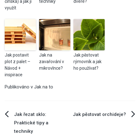
čínská) a jak ji
techniky
dveře?
využít
Jak postavit
Jak na
Jak pěstovat
plot z palet –
zavařování v
rýmovník a jak
Návod +
mikrovlnce?
ho používat?
inspirace
Publikováno v
Jak na to
Navigace
Jak řezat sklo:
Jak pěstovat orchideje?
Praktické tipy a
pro
techniky