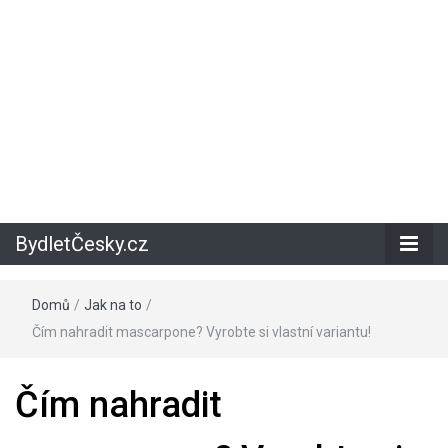
BydletČesky.cz
Domů
/
Jak na to
/
Čím nahradit mascarpone? Vyrobte si vlastní variantu!
Čím nahradit