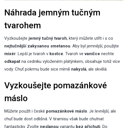
Náhrada jemným tučným
tvarohem
Vyzkoušejte
jemný tučný tvaroh
, který můžete utřít i s co
nejtučnější
zakysanou smetanou
. Aby byl jemnější, použijte
mixér
. Lepší je tvaroh v
kostce
. Tvaroh ve
vaničce
nechte
odkapat
na cedníku vyloženém plátýnkem, obsahuje totiž více
vody. Chuť pokrmu bude sice mírně
nakyslá
, ale skvělá.
Vyzkoušejte pomazánkové
máslo
Můžete použít i české
pomazánkové máslo
. Je levnější, ale
chuť bude dost odlišná. V tiramisu však bude chutnat
fantasticky. Zvolte
neslanou
variantu
bez příchuti
. Do