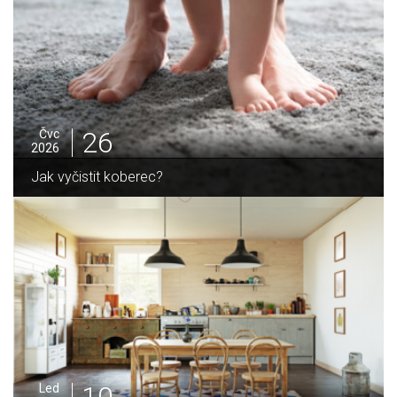
25
Čvc
2026
Jak sušit pomeranče a citrusy jednoduše
05
Pro