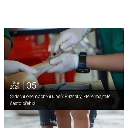
05
Srp
2026
Jak vybrat ideální krbovou vložku? Průvodce pro Váš
domov