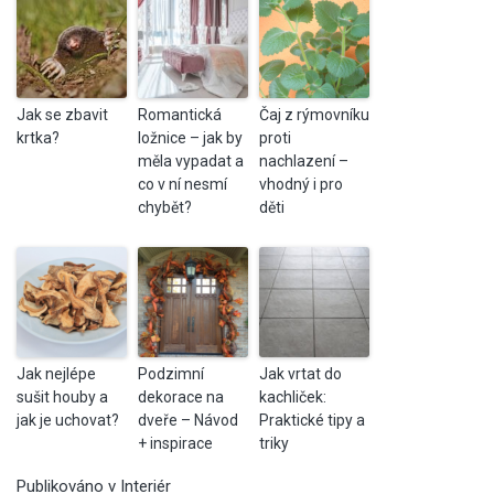
Jak se zbavit
Romantická
Čaj z rýmovníku
krtka?
ložnice – jak by
proti
měla vypadat a
nachlazení –
co v ní nesmí
vhodný i pro
chybět?
děti
Jak nejlépe
Podzimní
Jak vrtat do
sušit houby a
dekorace na
kachliček:
jak je uchovat?
dveře – Návod
Praktické tipy a
+ inspirace
triky
Publikováno v
Interiér