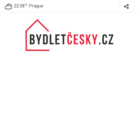
℃
22.08
Prague
BydletČesky.