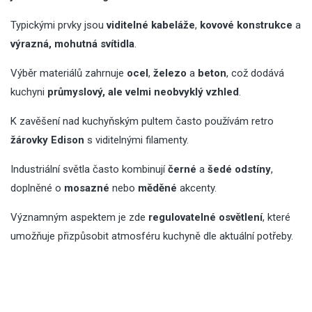
Typickými prvky jsou
viditelné kabeláže
,
kovové konstrukce
a
výrazná, mohutná svítidla
.
Výběr materiálů zahrnuje
ocel
,
železo
a
beton
, což dodává
kuchyni
průmyslový, ale velmi neobvyklý vzhled
.
K zavěšení nad kuchyňským pultem často používám retro
žárovky Edison
s viditelnými filamenty.
Industriální světla často kombinují
černé
a
šedé odstíny
,
doplněné o
mosazné
nebo
měděné
akcenty.
Významným aspektem je zde
regulovatelné osvětlení
, které
umožňuje přizpůsobit atmosféru kuchyně dle aktuální potřeby.