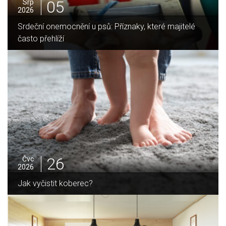
05
Srp
2026
Jak vybrat ideální krbovou vložku? Průvodce pro Váš
domov
25
Čvc
2026
Jak sušit pomeranče a citrusy jednoduše