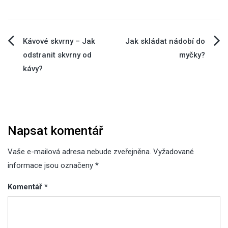
Navigace
Kávové skvrny – Jak
Jak skládat nádobí do
odstranit skvrny od
myčky?
pro
kávy?
příspěvek
Napsat komentář
Vaše e-mailová adresa nebude zveřejněna.
Vyžadované
informace jsou označeny
*
Komentář
*