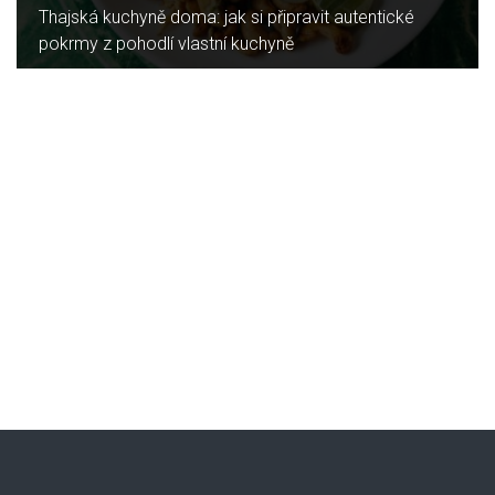
Jaký je rozdíl mezi indukční a sklokeramickou
deskou?