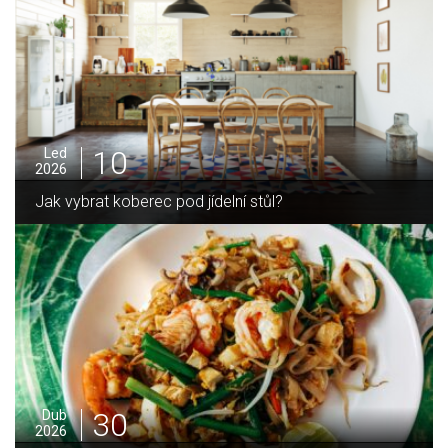
05
Pro
2025
Jak zvládnout vánoční úklid bez námahy
16
Led
2026