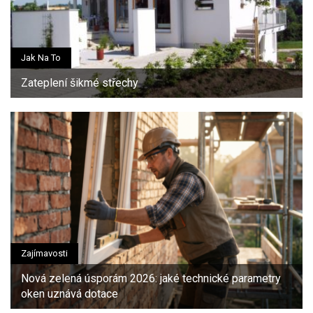
Jak Na To
Zateplení šikmé střechy
Zajímavosti
Nová zelená úsporám 2026: jaké technické parametry
oken uznává dotace