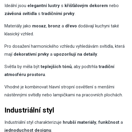
Ideální jsou
elegantní lustry
s
křišťálovým dekorem
nebo
závěsná svítidla
s
tradičními prvky
.
Materiály jako
mosaz
,
bronz
a
dřevo
dodávají kuchyni také
klasický vzhled.
Pro dosažení harmonického vzhledu vyhledávám svítidla, která
mají
dekorativní prvky
a
upozorňují na detaily
.
Světla by měla být
teplejších tónů
, aby podtrhla
tradiční
atmosféru prostoru
.
Vhodné je kombinovat hlavní stropní osvětlení s menšími
nástěnnými svítidly nebo lampičkami na pracovních plochách.
Industriální styl
Industriální styl charakterizuje
hrubší materiály
,
funkčnost
a
jednoduchost designu
.