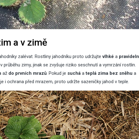
im a v zimě
ahodníky zalévat. Rostliny jahodníku proto udržujte
vlhké
a
pravidel
v průběhu zimy, jinak se zvyšuje riziko seschnutí a vymrzání rostlin.
h
až
do prvních mrazů
. Pokud je
suchá
a
teplá zima
bez sněhu
a
 je i
ochrana před mrazem
, proto udržte sazeničky jahod v teple.