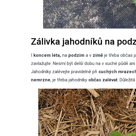
Zálivka jahodníků na podz
I
koncem léta,
na
podzim
a v
zimě
je třeba občas j
zavlažujte. Nesmí být delší dobu na v suché půdě ani 
Jahodníky zalévejte pravidelně při
suchých mrazec
nemrzne
, je třeba jahodníky
občas zalévat
. Důležitá