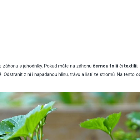
 záhonu s jahodníky. Pokud máte na záhonu
černou folii
či
textilii
,
é. Odstranit z ní i napadanou hlínu, trávu a listí ze stromů. Na tento 