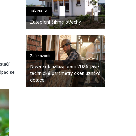
Jak Na To
Zateplení šikmé střechy
Zajímavosti
 stačí
Nová zelená úsporám 2026: jaké
odpad se
technické parametry oken uznává
dotace