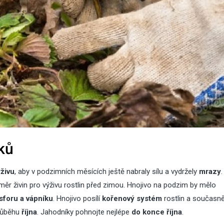
ků
živu
, aby v podzimních měsících ještě nabraly sílu a vydržely
mrazy
.
ěr živin pro výživu rostlin před zimou. Hnojivo na podzim by mělo
osforu a vápníku
. Hnojivo posílí
kořenový systém
rostlin a současně
průběhu
října
. Jahodníky pohnojte nejlépe
do konce října
.