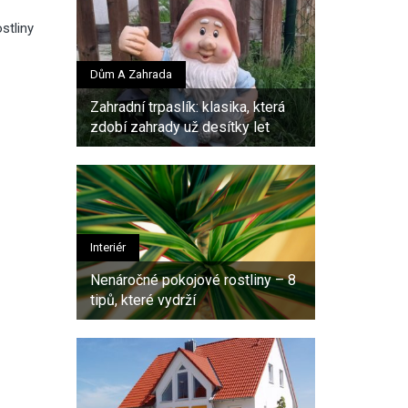
stliny
Dům A Zahrada
Zahradní trpaslík: klasika, která
zdobí zahrady už desítky let
Interiér
Nenáročné pokojové rostliny – 8
tipů, které vydrží