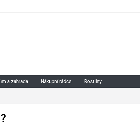
ům a zahrada
Nákupní rádce
Rostliny
hody?