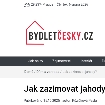
℃
29.23
Prague
Čtvrtek, 6 srpna 2026
BydletČesky.cz
Jak na to
Zajímavosti
Interiér
D
Domů
/
Dům a zahrada
/
Jak zazimovat jahody?
Jak zazimovat ja
Publikováno
15.10.2025
, autor:
Růžičková Pavla