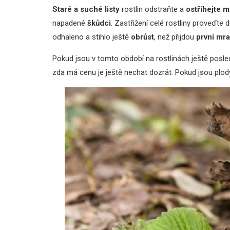
Staré a suché listy
rostlin odstraňte a
ostříhejte 
napadené
škůdci
. Zastřižení celé rostliny proveďte
odhaleno a stihlo ještě
obrůst
, než přijdou
první mra
Pokud jsou v tomto období na rostlinách ještě posledn
zda má cenu je ještě nechat dozrát. Pokud jsou plody 