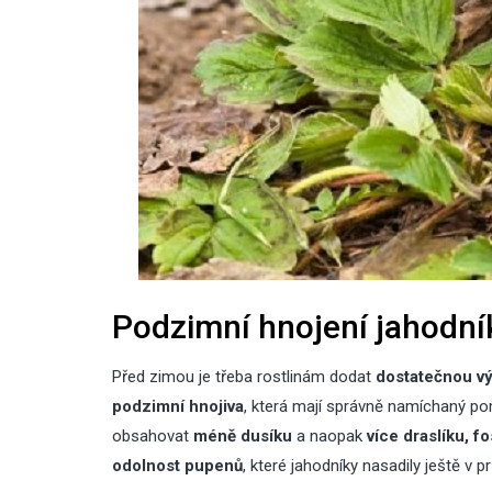
Podzimní hnojení jahodní
Před zimou je třeba rostlinám dodat
dostatečnou vý
podzimní hnojiva
, která mají správně namíchaný pom
obsahovat
méně dusíku
a naopak
více draslíku, f
odolnost pupenů
, které jahodníky nasadily ještě v 