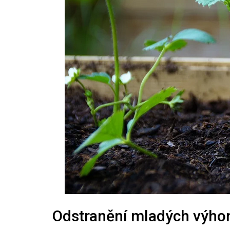
Odstranění mladých výhonk