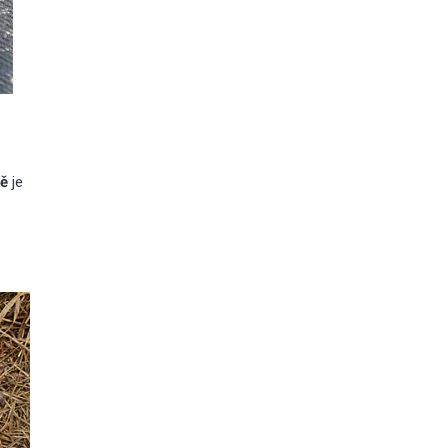
ně
je