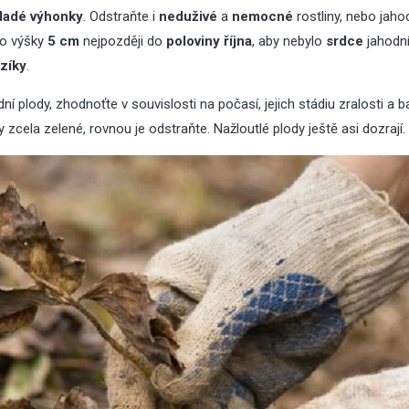
mladé výhonky
. Odstraňte i
neduživé
a
nemocné
rostliny, nebo jaho
odjezdem na dovolenou
střechy
 do výšky
5 cm
nejpozději do
poloviny října
, aby nebylo
srdce
jahodník
zíky
.
í plody, zhodnoťte v souvislosti na počasí, jejich stádiu zralosti a b
10
15
Lis
Čvc
2025
2026
zcela zelené, rovnou je odstraňte. Nažloutlé plody ještě asi dozrají.
Jaká světla se hodí do
Nenáročné pokoj
kuchyně: Praktické tipy a
rostliny – 8 tipů, k
doporučení
vydrží
02
Kvě
2026
Nová zelená úsp
2026: jaké techni
30
Pro
2025
parametry oken 
Sirup z rýmovníku
dotace