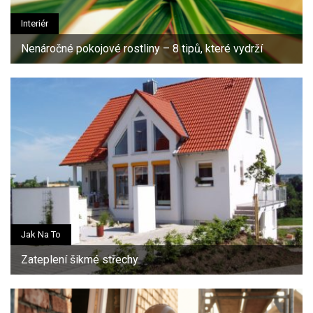
Interiér
Nenáročné pokojové rostliny – 8 tipů, které vydrží
Jak Na To
Zateplení šikmé střechy