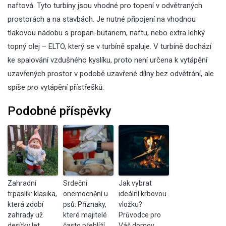
naftová. Tyto turbíny jsou vhodné pro topení v odvětraných
prostorách a na stavbách. Je nutné připojení na vhodnou
tlakovou nádobu s propan-butanem, naftu, nebo extra lehký
topný olej – ELTO, který se v turbíně spaluje. V turbíně dochází
ke spalování vzdušného kyslíku, proto není určena k vytápění
uzavřených prostor v podobě uzavřené dílny bez odvětrání, ale
spíše pro vytápění přístřešků.
Podobné příspěvky
Zahradní
Srdeční
Jak vybrat
trpaslík: klasika,
onemocnění u
ideální krbovou
která zdobí
psů: Příznaky,
vložku?
zahrady už
které majitelé
Průvodce pro
desítky let
často přehlíží
Váš domov