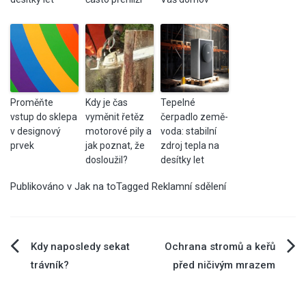
Proměňte
Kdy je čas
Tepelné
vstup do sklepa
vyměnit řetěz
čerpadlo země-
v designový
motorové pily a
voda: stabilní
prvek
jak poznat, že
zdroj tepla na
dosloužil?
desítky let
Publikováno v
Jak na to
Tagged
Reklamní sdělení
Navigace
Kdy naposledy sekat
Ochrana stromů a keřů
trávník?
před ničivým mrazem
pro