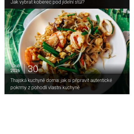
Jak vybrat koberec pod jídelní stůl?
30
Dub
2026
Thajská kuchyně doma: jak si připravit autentické
pokrmy z pohodlí vlastní kuchyně