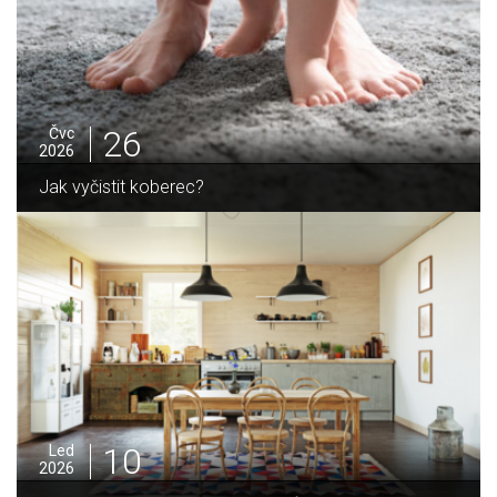
26
Čvc
2026
Jak vyčistit koberec?
10
Led
2026