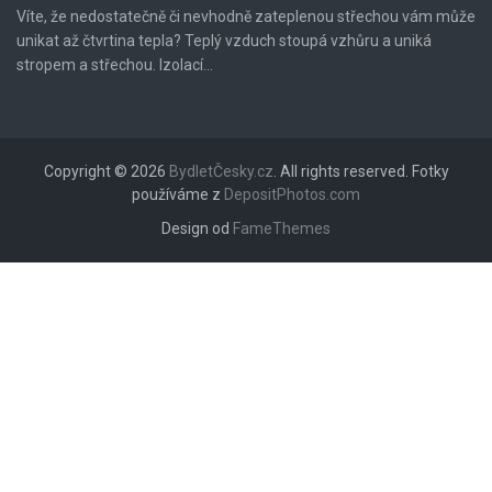
Víte, že nedostatečně či nevhodně zateplenou střechou vám může
unikat až čtvrtina tepla? Teplý vzduch stoupá vzhůru a uniká
stropem a střechou. Izolací...
Copyright © 2026
BydletČesky.cz
. All rights reserved. Fotky
používáme z
DepositPhotos.com
Design od
FameThemes