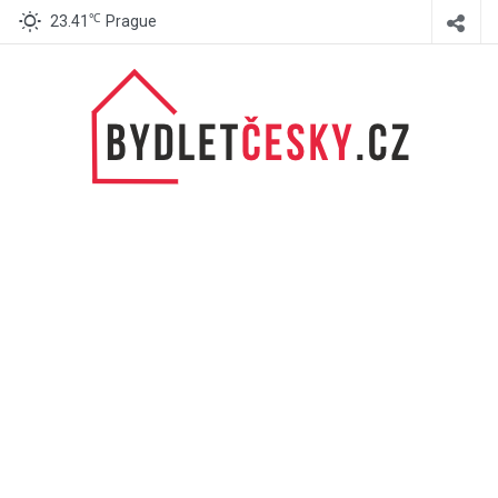
℃
23.41
Prague
BydletČesky.