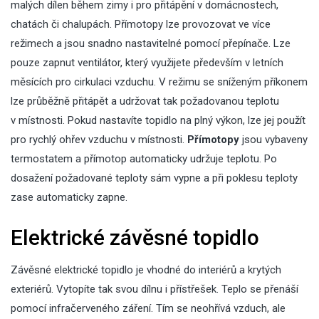
malých dílen během zimy i pro přitápění v domácnostech,
chatách či chalupách. Přímotopy lze provozovat ve více
režimech a jsou snadno nastavitelné pomocí přepínače. Lze
pouze zapnut ventilátor, který využijete především v letních
měsících pro cirkulaci vzduchu. V režimu se sníženým příkonem
lze průběžně přitápět a udržovat tak požadovanou teplotu
v místnosti. Pokud nastavíte topidlo na plný výkon, lze jej použít
pro rychlý ohřev vzduchu v místnosti.
Přímotopy
jsou vybaveny
termostatem a přímotop automaticky udržuje teplotu. Po
dosažení požadované teploty sám vypne a při poklesu teploty
zase automaticky zapne.
Elektrické závěsné topidlo
Závěsné elektrické topidlo je vhodné do interiérů a krytých
exteriérů. Vytopíte tak svou dílnu i přístřešek. Teplo se přenáší
pomocí infračerveného záření. Tím se neohřívá vzduch, ale