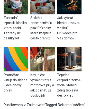
Zahradní
Srdeční
Jak vybrat
trpaslík: klasika,
onemocnění u
ideální krbovou
která zdobí
psů: Příznaky,
vložku?
zahrady už
které majitelé
Průvodce pro
desítky let
často přehlíží
Váš domov
Proměňte
Kdy je čas
Tepelné
vstup do sklepa
vyměnit řetěz
čerpadlo země-
v designový
motorové pily a
voda: stabilní
prvek
jak poznat, že
zdroj tepla na
dosloužil?
desítky let
Publikováno v
Zajímavosti
Tagged
Reklamní sdělení