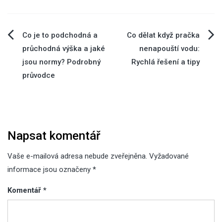
Navigace
Co je to podchodná a
Co dělat když pračka
průchodná výška a jaké
nenapouští vodu:
pro
jsou normy? Podrobný
Rychlá řešení a tipy
průvodce
příspěvek
Napsat komentář
Vaše e-mailová adresa nebude zveřejněna.
Vyžadované
informace jsou označeny
*
Komentář
*