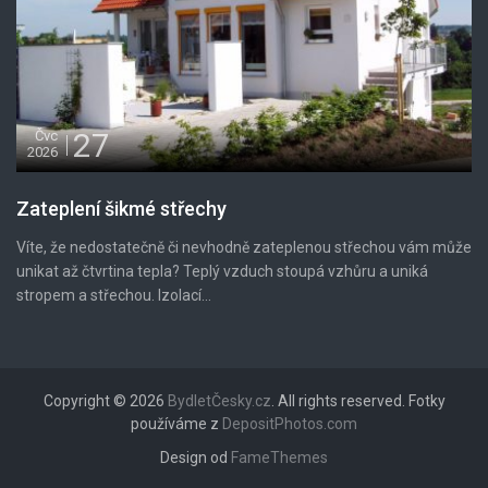
27
Čvc
2026
Zateplení šikmé střechy
Víte, že nedostatečně či nevhodně zateplenou střechou vám může
unikat až čtvrtina tepla? Teplý vzduch stoupá vzhůru a uniká
stropem a střechou. Izolací...
Copyright © 2026
BydletČesky.cz
. All rights reserved. Fotky
používáme z
DepositPhotos.com
Design od
FameThemes