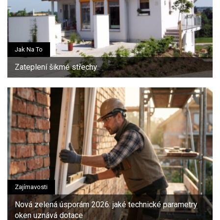
Jak Na To
Zateplení šikmé střechy
Zajímavosti
Nová zelená úsporám 2026: jaké technické parametry
oken uznává dotace