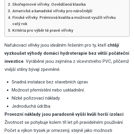
Skořepinové vířivky. Osvědčená klasika
Americké a kanadské vířivky pro náročnější
Finské vířivky. Prémiová kvalita a možnost využít vířivku
celý rok
Kritéria pro výběr té pravé vířivky
Nafukovací vířivky jsou ideálním řešením pro ty, kteří
chtějí
vyzkoušet výhody domácí hydroterapie bez větší počáteční
investice
. Vyráběné jsou zejména z vícevrstvého PVC, přičemž
vnější stěny bývají zpevněné.
Snadná instalace bez stavebních úprav.
Možnost přemístění nebo uskladnění.
Nízké pořizovací náklady.
Jednoduchá údržba.
Provozní náklady jsou paradoxně vyšší kvůli horší izolaci
.
Životnost se pohybuje kolem tří let při pravidelném používání.
Počet a výkon trysek je omezený, stejně jako možnosti