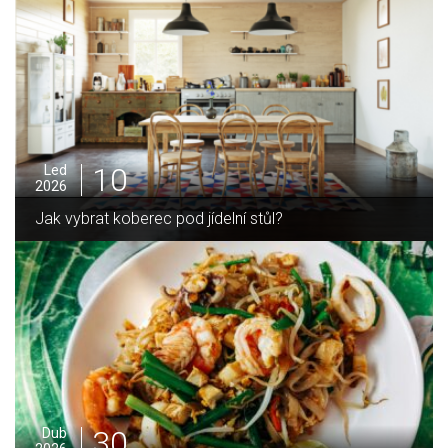
05
Pro
2025
Jak zvládnout vánoční úklid bez námahy
16
Led