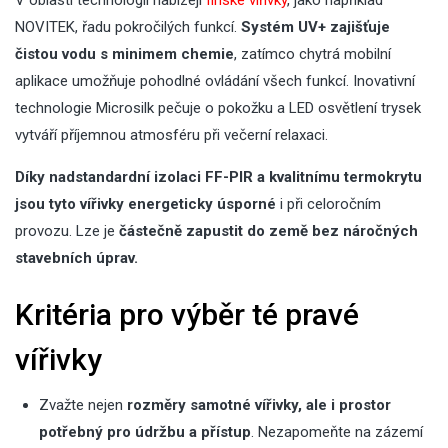
V oblasti technologií nabízejí
finské vířivky
, jako například
NOVITEK, řadu pokročilých funkcí.
Systém UV+ zajišťuje
čistou vodu s minimem chemie
, zatímco chytrá mobilní
aplikace umožňuje pohodlné ovládání všech funkcí. Inovativní
technologie Microsilk pečuje o pokožku a LED osvětlení trysek
vytváří příjemnou atmosféru při večerní relaxaci.
Díky nadstandardní izolaci FF-PIR a kvalitnímu termokrytu
jsou tyto vířivky energeticky úsporné
i při celoročním
provozu. Lze je
částečně zapustit do země bez náročných
stavebních úprav.
Kritéria pro výběr té pravé
vířivky
Zvažte nejen
rozměry samotné vířivky, ale i prostor
potřebný pro údržbu a přístup
. Nezapomeňte na zázemí