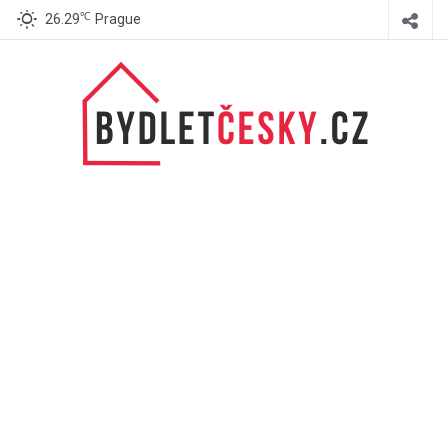
℃
26.29
Prague
BydletČesky.