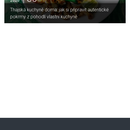
2026
Jaký je rozdíl mezi indukční a sklokeramickou
deskou?