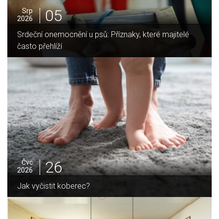
05
Srp
2026
Jak vybrat ideální krbovou vložku? Průvodce pro Váš
domov
25
Čvc
2026
Jak sušit pomeranče a citrusy jednoduše