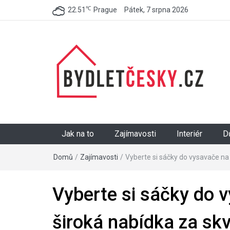
℃
22.51
Prague
Pátek, 7 srpna 2026
BydletČesky.cz
Jak na to
Zajímavosti
Interiér
D
Domů
/
Zajímavosti
/
Vyberte si sáčky do vysavače na
Vyberte si sáčky do 
široká nabídka za sk