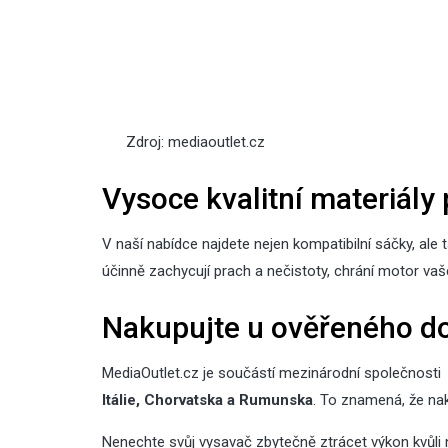
Z
d
r
o
j
:
m
e
d
i
a
o
u
t
l
e
t
.
c
z
Vysoce kvalitní materiály 
V naší nabídce najdete nejen kompatibilní sáčky, ale 
účinně zachycují prach a nečistoty, chrání motor va
Nakupujte u ověřeného d
MediaOutlet.cz je součástí mezinárodní společnosti
Itálie, Chorvatska a Rumunska
. To znamená, že na
Nenechte svůj vysavač zbytečně ztrácet výkon kvůl