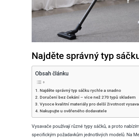
Najděte správný typ sáčk
Obsah článku
Najděte správný typ sáčku rychle a snadno
Doručení bez čekání – více než 270 typů skladem
Vysoce kvalitní materiály pro delší životnost vysav
Nakupujte u ověřeného dodavatele
Vysavače používají různé typy sáčků, a proto nabíz
specifickým požadavkům jednotlivých modelů. Na Med