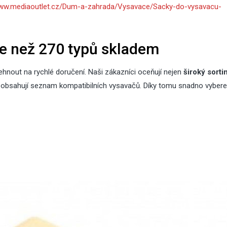
www.mediaoutlet.cz/Dum-a-zahrada/Vysavace/Sacky-do-vysavacu-
odjezdem na dovolenou
střec
ce než 270 typů skladem
10
15
Lis
Čvc
2025
2026
hnout na rychlé doručení. Naši zákazníci oceňují nejen
široký sort
Jaká světla se hodí do
Nenáročné p
eré obsahují seznam kompatibilních vysavačů. Díky tomu snadno vybere
kuchyně: Praktické tipy a
rostliny – 8 t
doporučení
vydrží
02
Kvě
2026
Nová zelená
2026: jaké t
30
Pro
2025
parametry o
Sirup z rýmovníku
dotace