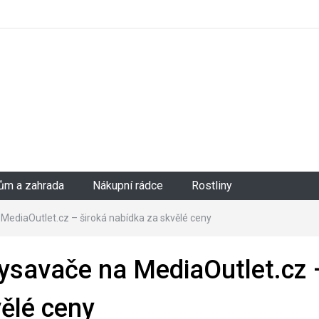
ům a zahrada
Nákupní rádce
Rostliny
 MediaOutlet.cz – široká nabídka za skvělé ceny
vysavače na MediaOutlet.cz 
vělé ceny