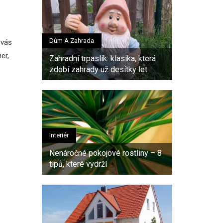
Dům A Zahrada
 vás
er,
Zahradní trpaslík: klasika, která
zdobí zahrady už desítky let
Interiér
Nenáročné pokojové rostliny – 8
tipů, které vydrží