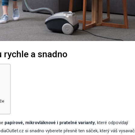
05
Srp
u rychle a snadno
2026
27
Čvc
2026
Zahradní trpa
Zateplení šikmé
která zdobí 
střechy
desítky let
ače
05
27
Čvc
Čvc
íme
papírové, mikrovláknové i pratelné varianty
, které odpovídají
2026
2026
iaOutlet.cz si snadno vyberete přesně ten sáček, který váš vysavač
Jak zabezpečit dům před
Zateplení ši