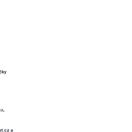
áčky
ka
,
t.cz a