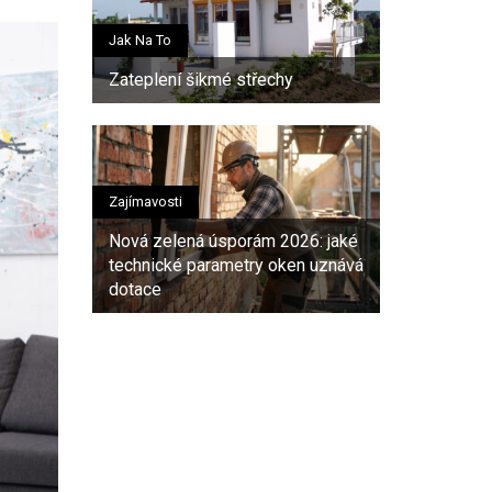
Jak Na To
Zateplení šikmé střechy
Zajímavosti
Nová zelená úsporám 2026: jaké
technické parametry oken uznává
dotace