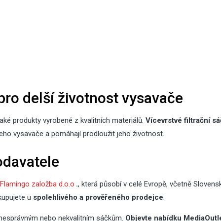
pro delší životnost vysavače
také produkty vyrobené z kvalitních materiálů.
Vícevrstvé filtrační s
šeho vysavače a pomáhají prodloužit jeho životnost.
odavatele
Flamingo založba d.o.o
.
, která působí v celé Evropě, včetně Slovens
kupujete u
spolehlivého a prověřeného prodejce
.
i nesprávným nebo nekvalitním sáčkům.
Objevte nabídku MediaOutle