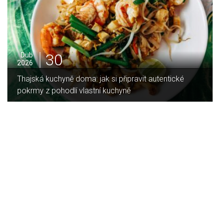
16
Led
2026
Jaký je rozdíl mezi indukční a sklokeramickou
deskou?