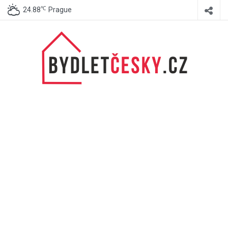
℃
24.88
Prague
BydletČesky.