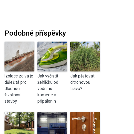
Podobné příspěvky
Izolace zdiva je
Jak vyčistit
Jak pěstovat
důležitá pro
žehličku od
citronovou
dlouhou
vodního
trávu?
životnost
kamene a
stavby
připálenin