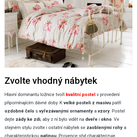
Zvolte vhodný nábytek
Hlavní dominantu ložnice tvoří
kvalitní postel
v provedení
připomínajícím dávné doby. K
velké posteli z masivu
patří
ozdobné čelo
s
vyřezávanými
ornamenty
a
vzory
. Postel
dejte
zády ke zdi
, aby z ní bylo vidět na
dveře
i
okno
. Ve
stejném stylu zvolte i ostatní nábytek se
zaoblenými rohy
a
charakteristickou
patinou
. Provence styl charakterizuje