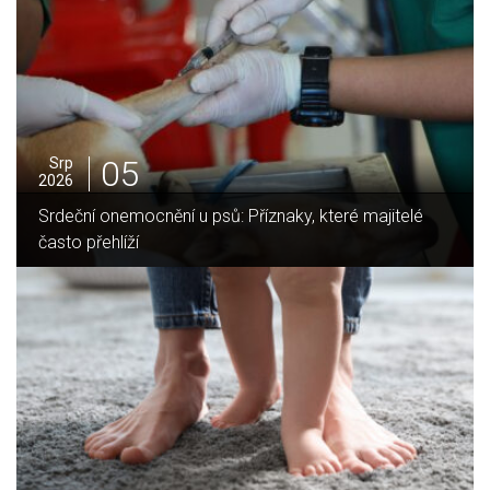
05
Srp
2026
Jak vybrat ideální krbovou vložku? Průvodce pro Váš
domov