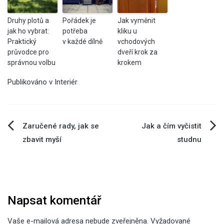
Druhy plotů a
Pořádek je
Jak vyměnit
jak ho vybrat:
potřeba
kliku u
Praktický
v každé dílně
vchodových
průvodce pro
dveří krok za
správnou volbu
krokem
Publikováno v
Interiér
Navigace
Zaručené rady, jak se
Jak a čím vyčistit
zbavit myší
studnu
pro
příspěvek
Napsat komentář
Vaše e-mailová adresa nebude zveřejněna.
Vyžadované