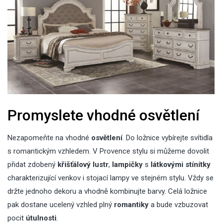
Promyslete vhodné osvětlení
Nezapomeňte na vhodné
osvětlení
. Do ložnice vybírejte svítidla
s romantickým vzhledem. V Provence stylu si můžeme dovolit
přidat zdobený
křišťálový lustr
,
lampičky
s
látkovými stínítky
charakterizující venkov i
stojací lampy
ve stejném stylu. Vždy se
držte jednoho dekoru a vhodně kombinujte barvy. Celá ložnice
pak dostane ucelený vzhled plný
romantiky
a bude vzbuzovat
pocit
útulnosti
.