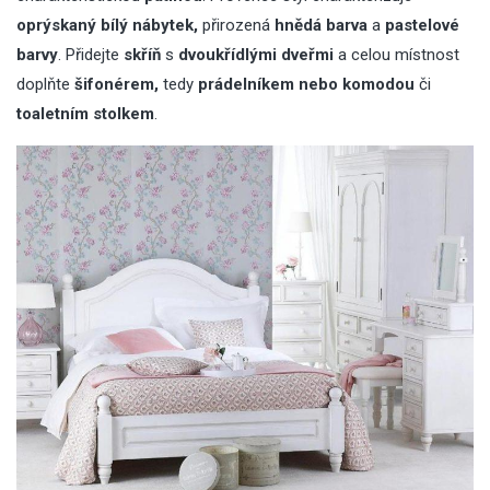
oprýskaný bílý nábytek,
přirozená
hnědá barva
a
pastelové
barvy
. Přidejte
skříň
s
dvoukřídlými dveřmi
a celou místnost
doplňte
šifonérem,
tedy
prádelníkem nebo komodou
či
toaletním stolkem
.