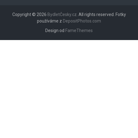
Copyright © 2026
BydletČesky.cz
. All rights reserved. Fotky
používáme z
DepositPhotos.com
Design od
FameThemes