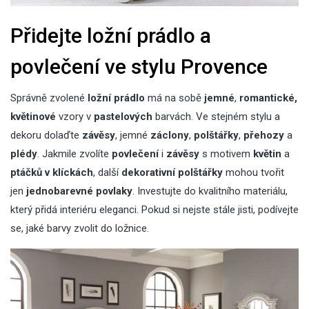
Přidejte ložní prádlo a
povlečení ve stylu Provence
Správně zvolené
ložní prádlo
má na sobě
jemné
,
romantické,
květinové
vzory v
pastelových
barvách. Ve stejném stylu a
dekoru dolaďte
závěsy
, jemné
záclony
,
polštářky
,
přehozy
a
plédy
. Jakmile zvolíte
povlečení
i
závěsy
s motivem
květin
a
ptáčků v klíckách
, další
dekorativní polštářky
mohou tvořit
jen
jednobarevné
povlaky
. Investujte do kvalitního materiálu,
který přidá interiéru eleganci. Pokud si nejste stále jisti, podívejte
se,
jaké barvy zvolit do ložnice
.