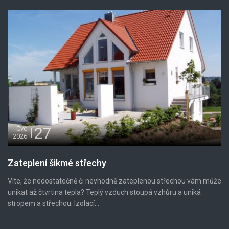
27
Čvc
2026
Zateplení šikmé střechy
Víte, že nedostatečně či nevhodně zateplenou střechou vám může
unikat až čtvrtina tepla? Teplý vzduch stoupá vzhůru a uniká
stropem a střechou. Izolací...