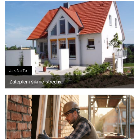
Jak Na To
Zateplení šikmé střechy