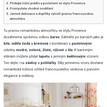
Přidejte ložní prádlo a povlečení ve stylu Provence
Promyslete vhodné osvětlení
Jemné dekorace a doplňky vytvoří pravou francouzskou
atmosféru
Tu pravou romantickou atmosféru ve stylu Provence
dosáhneme správnou volbou
barev
. Sáhněte po barvách jako je
bílá
,
světle šedá
a
krémová
v kombinaci s
pastelovými
odstíny
modré, zelené, žluté, růžové
a
lila
. K barevným
stěnám můžete přidat
tapetu
s jemným
květinovým
vzorem.
Ten dejte i na
závěsy
a
polštářky
. Díky jemnému vzoru dostane
romantická ložnice
vzhled francouzského venkova s puncem
elegance a noblesy.