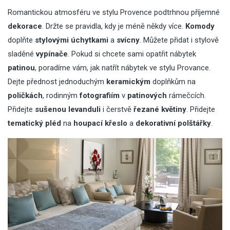
Romantickou atmosféru ve stylu Provence podtrhnou příjemné
dekorace
. Držte se pravidla, kdy je méně někdy více.
Komody
doplňte
stylovými úchytkami
a
svícny
. Můžete přidat i stylově
sladěné
vypínače
. Pokud si chcete sami opatřit nábytek
patinou
, poradíme vám,
jak natřít nábytek ve stylu Provance
.
Dejte přednost jednoduchým
keramickým
doplňkům na
poličkách
, rodinným
fotografiím
v
patinových
rámečcích.
Přidejte
sušenou levanduli
i čerstvě
řezané květiny
. Přidejte
tematický pléd
na
houpací
křeslo
a
dekorativní polštářky
.