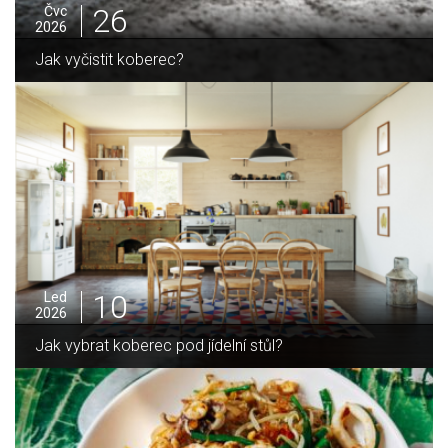
25
Čvc
2026
Jak sušit pomeranče a citrusy jednoduše
05
Pro
2025
Jak zvládnout vánoční úklid bez námahy