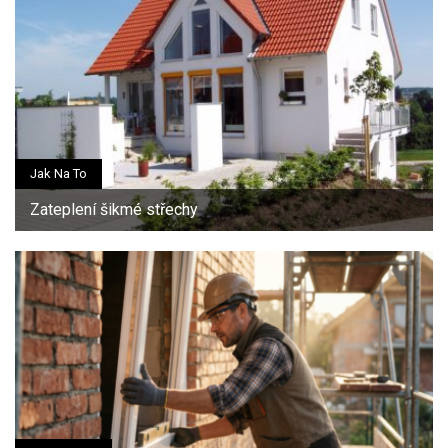
Jak Na To
Zateplení šikmé střechy