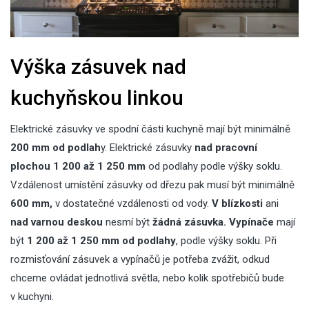
Výška zásuvek nad
kuchyňskou linkou
Elektrické zásuvky ve spodní části kuchyně mají být minimálně
200 mm od podlah
y. Elektrické zásuvky
nad pracovní
plochou
1 200 až 1 250 mm
od podlahy podle výšky soklu.
Vzdálenost umístění zásuvky od dřezu pak musí být minimálně
600 mm,
v dostatečné vzdálenosti od vody.
V blízkosti
ani
nad varnou deskou
nesmí být
žádná zásuvka. Vypínače
mají
být
1 200 až 1 250 mm od podlahy
, podle výšky soklu. Při
rozmisťování zásuvek a vypínačů je potřeba zvážit, odkud
chceme ovládat jednotlivá světla, nebo kolik spotřebičů bude
v kuchyni.