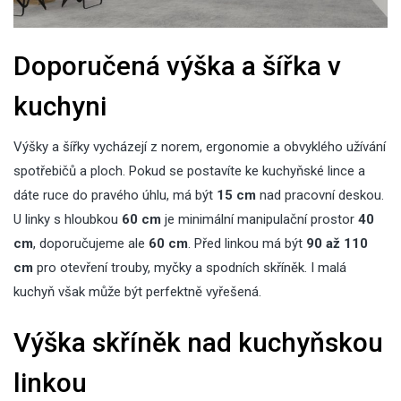
Doporučená výška a šířka v
kuchyni
Výšky a šířky vycházejí z norem, ergonomie a obvyklého užívání
spotřebičů a ploch. Pokud se postavíte ke kuchyňské lince a
dáte ruce do pravého úhlu, má být
15 cm
nad pracovní deskou.
U linky s hloubkou
60 cm
je minimální manipulační prostor
40
cm
, doporučujeme ale
60 cm
. Před linkou má být
90 až 110
cm
pro otevření trouby, myčky a spodních skříněk. I
malá
kuchyň
však může být perfektně vyřešená.
Výška skříněk nad kuchyňskou
linkou