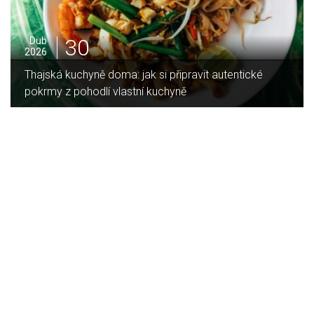
16
Led
2026
Jaký je rozdíl mezi indukční a sklokeramickou
deskou?