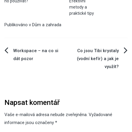
ho používat?
Efektivní
metody a
praktické tipy
Publikováno v
Dům a zahrada
Navigace
Workspace – na co si
Co jsou Tibi krystaly
dát pozor
(vodní kefír) a jak je
pro
využít?
příspěvek
Napsat komentář
Vaše e-mailová adresa nebude zveřejněna.
Vyžadované
informace jsou označeny
*