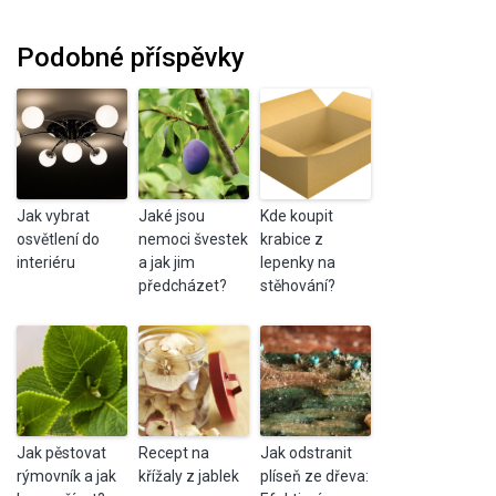
Podobné příspěvky
Jak vybrat
Jaké jsou
Kde koupit
osvětlení do
nemoci švestek
krabice z
interiéru
a jak jim
lepenky na
předcházet?
stěhování?
Jak pěstovat
Recept na
Jak odstranit
rýmovník a jak
křížaly z jablek
plíseň ze dřeva: