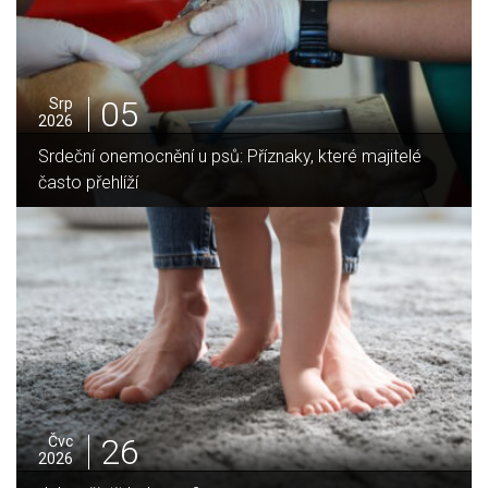
05
Srp
2026
Jak vybrat ideální krbovou vložku? Průvodce pro Váš
domov
25
Čvc
2026