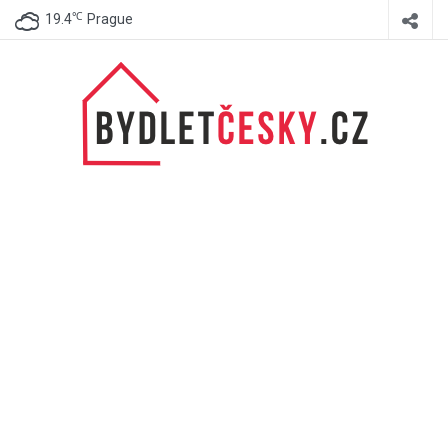
℃
19.4
Prague
BydletČesky.