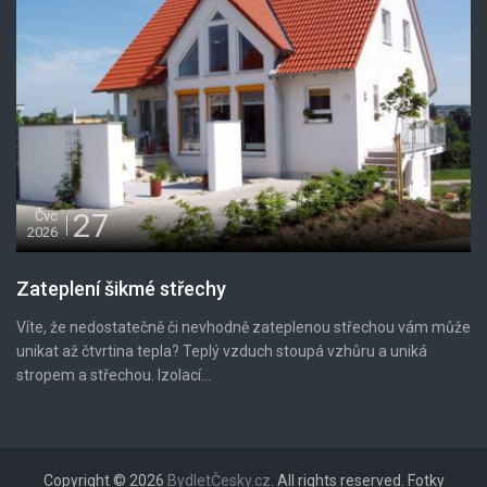
27
Čvc
2026
Zateplení šikmé střechy
Víte, že nedostatečně či nevhodně zateplenou střechou vám může
unikat až čtvrtina tepla? Teplý vzduch stoupá vzhůru a uniká
stropem a střechou. Izolací...
Copyright © 2026
BydletČesky.cz
. All rights reserved. Fotky