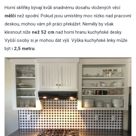
Horní skříňky bývají kvůli snadnému dosahu vložených věcí
mělčí
než spodní. Pokud jsou umístěny moc nízko nad pracovní
deskou, mohou vám při práci překážet. Neměly by však
klesnout níže
než 52 cm
nad horní hranu kuchyňské desky.
Vyšší osoby si je mohou dát výš. Výška kuchyňské linky může
být i
2,5 metru
.