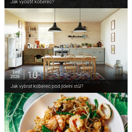
Jak sušit pomeranče a citrusy jednoduše
05
Pro
2025
Jak zvládnout vánoční úklid bez námahy