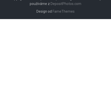
používáme z
DepositPhotos.com
Design od
FameThemes