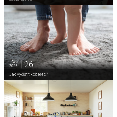
25
Čvc
2026
Jak sušit pomeranče a citrusy jednoduše