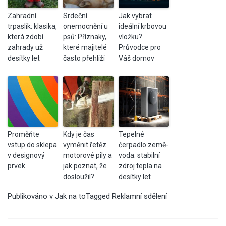
Zahradní
Srdeční
Jak vybrat
trpaslík: klasika,
onemocnění u
ideální krbovou
která zdobí
psů: Příznaky,
vložku?
zahrady už
které majitelé
Průvodce pro
desítky let
často přehlíží
Váš domov
Proměňte
Kdy je čas
Tepelné
vstup do sklepa
vyměnit řetěz
čerpadlo země-
v designový
motorové pily a
voda: stabilní
prvek
jak poznat, že
zdroj tepla na
dosloužil?
desítky let
Publikováno v
Jak na to
Tagged
Reklamní sdělení