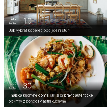
05
Pro
2025
Jak zvládnout vánoční úklid bez námahy
16
Led
2026
cké
Jaký je rozdíl mezi indukční a sklokeramickou
deskou?