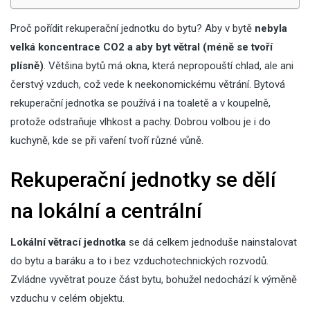
Proč pořídit rekuperační jednotku do bytu? Aby v bytě
nebyla
velká koncentrace CO2 a aby byt větral (méně se tvoří
plísně)
. Většina bytů má okna, která nepropouští chlad, ale ani
čerstvý vzduch, což vede k neekonomickému větrání. Bytová
rekuperační jednotka se používá i na toaletě a v koupelně,
protože odstraňuje vlhkost a pachy. Dobrou volbou je i do
kuchyně, kde se při vaření tvoří různé vůně.
Rekuperační jednotky se dělí
na lokální a centrální
Lokální větrací jednotka
se dá celkem jednoduše nainstalovat
do bytu a baráku a to i bez vzduchotechnických rozvodů.
Zvládne vyvětrat pouze část bytu, bohužel nedochází k výměně
vzduchu v celém objektu.