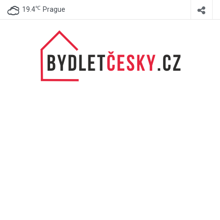
℃
19.4
Prague
BydletČesky.