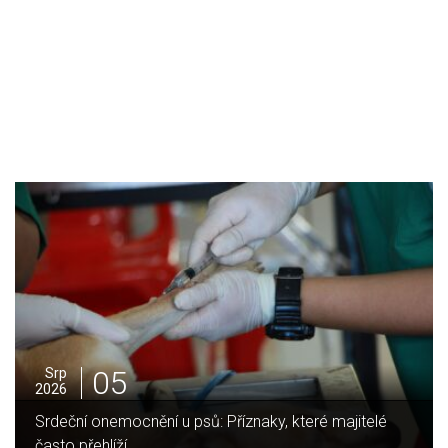
05
Srp
2026
itelé
Jak vybrat ideální krbovou vložku? Průvodce pro 
domov