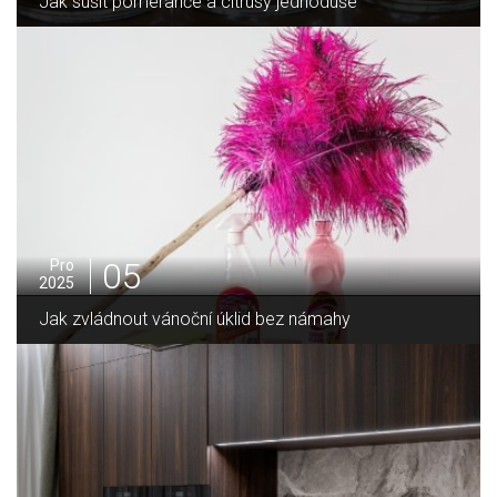
Jak pěstovat bazalku?
01
Pro
2025
Hnědá barva v domácnosti a její využití