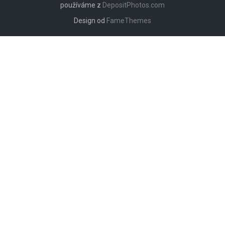
používáme z
DepositPhotos.com
Design od
FameThemes