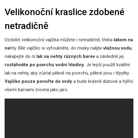
Velikonoční kraslice zdobené
netradičně
Ozdobit velikonoční vajíčka můžete i netradičně, třeba
lakem na
ne
hty. Bílé vajíčko si vyfoukněte, do misky nalijte
vlažnou vodu
,
nakapejte do ní
lak na nehty různých barev
a následně jej
roztáhněte po povrchu vodní hladiny
. Je lepší použít kvalitní
lak na nehty, aby zůstal pěkně na povrchu, pěkné jsou i třpytky.
Vajíčko pouze ponořte do vody
a bude krásně duhové a hýřící
všemi barvami zrovna jako jaro.