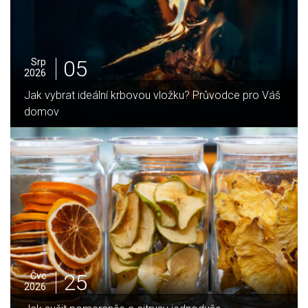
27
Čvc
2026
Zateplení šikmé střechy
20
Čvc
2026