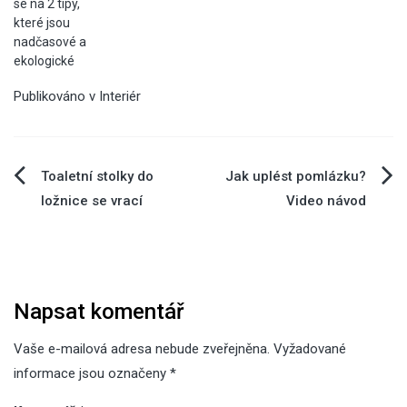
se na 2 tipy,
které jsou
nadčasové a
ekologické
Publikováno v
Interiér
Navigace
Toaletní stolky do
Jak uplést pomlázku?
ložnice se vrací
Video návod
pro
příspěvek
Napsat komentář
Vaše e-mailová adresa nebude zveřejněna.
Vyžadované
informace jsou označeny
*