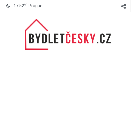
℃
17.52
Prague
BydletČesky.