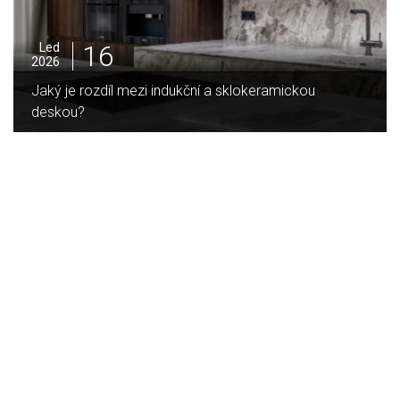
02
Led
2026
Proč jsou hliníkové zimní zahrady nejlepší volbou v
porovnání s ostatními materiály