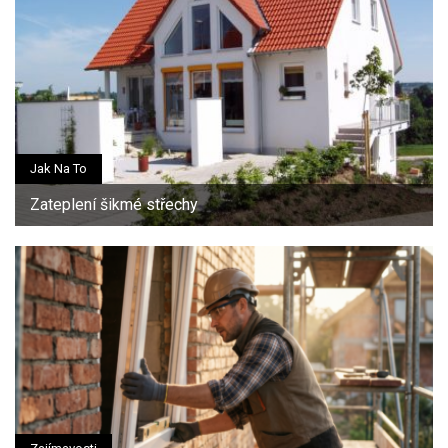
Jak Na To
Zateplení šikmé střechy