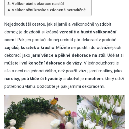
Velikonoční dekorace na stůl
Velikonoční kraslice zdobené netradičně
Nejjednodušší cestou, jak si jarně a velikonočně vyzdobit
domov, je dozdobit si krásně
vzrostlé a husté velikonoční
osení
. Pak jen postačí do něj umístit pár dekorací v podobě
zajíčků, kuřátek a kraslic
. Můžete se pustit i do odvážnějších
dekorací, jako
jarní věnce a pěkné dekorace na stůl
. Udělat si
můžete i
velikonoční dekorace do vázy.
V jednoduchosti je
síla a není nic jednoduššího, než použít vázu, jarní rostliny, jako
narcisy, petrklíče či hyacinty
a ukotvit je
mechem
, který udrží
potřebnou vláhu. Dozdobte je pak jarními dekoracemi.