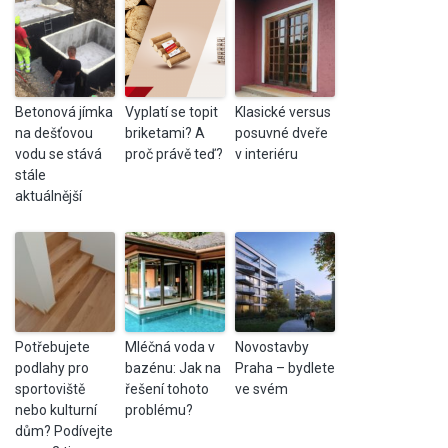
Betonová jímka
Vyplatí se topit
Klasické versus
na dešťovou
briketami? A
posuvné dveře
vodu se stává
proč právě teď?
v interiéru
stále
aktuálnější
Potřebujete
Mléčná voda v
Novostavby
podlahy pro
bazénu: Jak na
Praha – bydlete
sportoviště
řešení tohoto
ve svém
nebo kulturní
problému?
dům? Podívejte