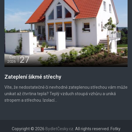
27
Čvc
2026
Zateplení šikmé střechy
Víte, že nedostatečně či nevhodně zateplenou střechou vám může
unikat až čtvrtina tepla? Teplý vzduch stoupá vzhůru a uniká
stropem a střechou. Izolací...
Copyright © 2026
BydletČesky.cz
. All rights reserved. Fotky