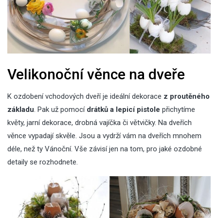
Velikonoční věnce na dveře
K ozdobení vchodových dveří je ideální dekorace
z proutěného
základu
. Pak už pomocí
drátků a lepicí pistole
přichytíme
květy, jarní dekorace, drobná vajíčka či větvičky. Na dveřích
věnce vypadají skvěle. Jsou a vydrží vám na dveřích mnohem
déle, než ty Vánoční. Vše závisí jen na tom, pro jaké ozdobné
detaily se rozhodnete.