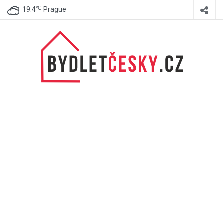
℃
19.4
Prague
BydletČesky.