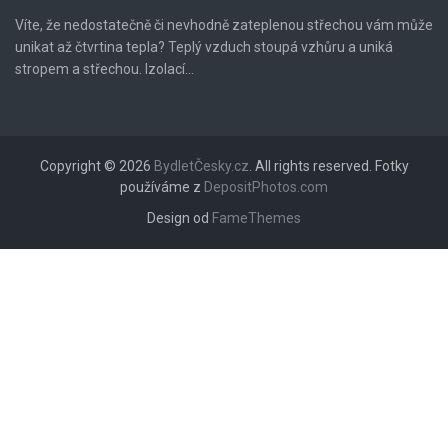
Víte, že nedostatečně či nevhodně zateplenou střechou vám může
unikat až čtvrtina tepla? Teplý vzduch stoupá vzhůru a uniká
stropem a střechou. Izolací...
Copyright © 2026
BydletČesky.cz
. All rights reserved. Fotky
používáme z
DepositPhotos.com
Design od
FameThemes