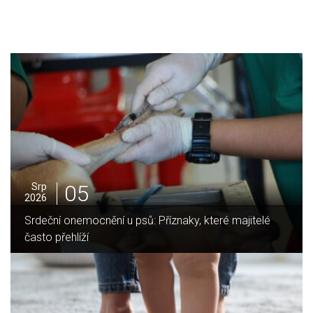
05
Srp
2026
jitelé
Jak vybrat ideální krbovou vložku? Průvodce pr
domov