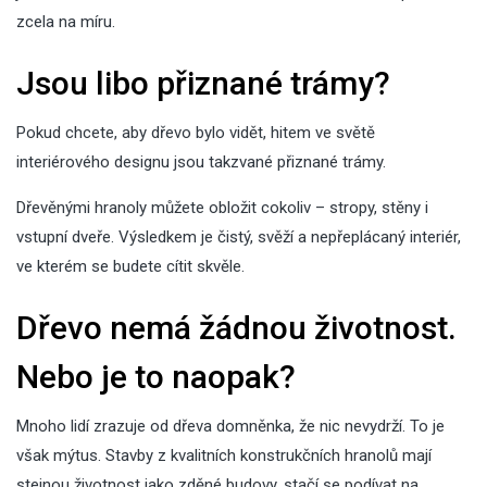
zcela na míru.
Jsou libo přiznané trámy?
Pokud chcete, aby dřevo bylo vidět, hitem ve světě
interiérového designu jsou takzvané přiznané trámy.
Dřevěnými hranoly můžete obložit cokoliv – stropy, stěny i
vstupní
dveře
. Výsledkem je čistý, svěží a nepřeplácaný interiér,
ve kterém se budete cítit skvěle.
Dřevo nemá žádnou životnost.
Nebo je to naopak?
Mnoho lidí zrazuje od dřeva domněnka, že nic nevydrží. To je
však mýtus. Stavby z kvalitních konstrukčních hranolů mají
stejnou životnost jako zděné budovy, stačí se podívat na