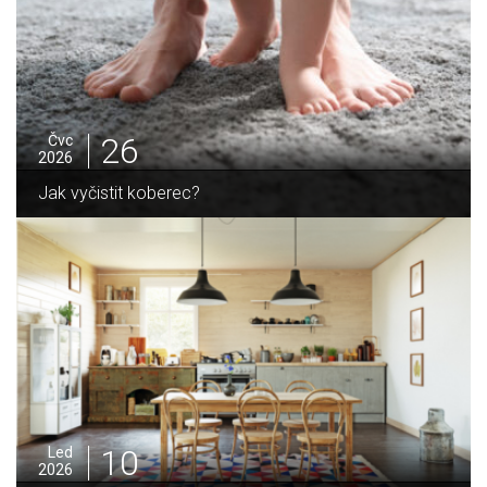
25
Čvc
2026
Jak sušit pomeranče a citrusy jednoduše
05
Pro
2025