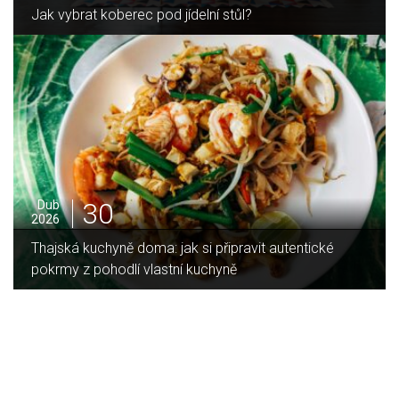
Jak zvládnout vánoční úklid bez námahy
16
Led
2026
tické
Jaký je rozdíl mezi indukční a sklokeramickou
deskou?