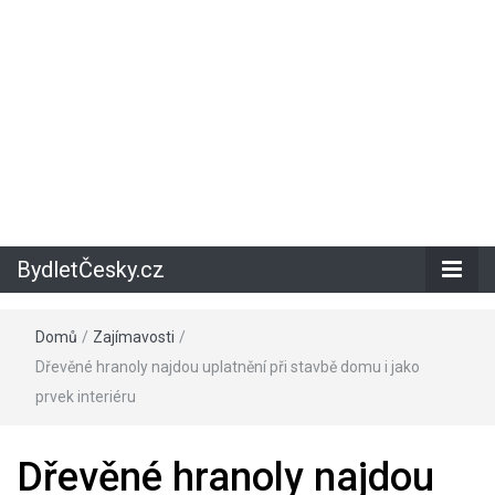
BydletČesky.cz
Domů
/
Zajímavosti
/
Dřevěné hranoly najdou uplatnění při stavbě domu i jako
prvek interiéru
Dřevěné hranoly najdou