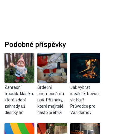
Podobné příspěvky
Zahradní
Srdeční
Jak vybrat
trpaslík: klasika,
onemocnění u
ideální krbovou
která zdobí
psů: Příznaky,
vložku?
zahrady už
které majitelé
Průvodce pro
desítky let
často přehlíží
Váš domov