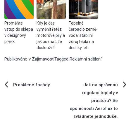
Proměňte
Kdy je čas
Tepelné
vstup do sklepa
vyměnit řetěz
čerpadlo země-
v designový
motorové pily a
voda: stabilní
prvek
jak poznat, že
zdroj tepla na
dosloužil?
desítky let
Publikováno v
Zajímavosti
Tagged
Reklamní sdělení
Navigace
Prosklené fasády
Jak na správnou
regulaci teploty v
pro
prostoru? Se
společnosti Aeroflex to
příspěvek
zvládnete jednoduše.