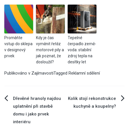
Proměňte
Kdy je čas
Tepelné
vstup do sklepa
vyměnit řetěz
čerpadlo země-
v designový
motorové pily a
voda: stabilní
prvek
jak poznat, že
zdroj tepla na
dosloužil?
desítky let
Publikováno v
Zajímavosti
Tagged
Reklamní sdělení
Navigace
Dřevěné hranoly najdou
Kolik stojí rekonstrukce
uplatnění při stavbě
kuchyně a koupelny?
pro
domu i jako prvek
interiéru
příspěvek