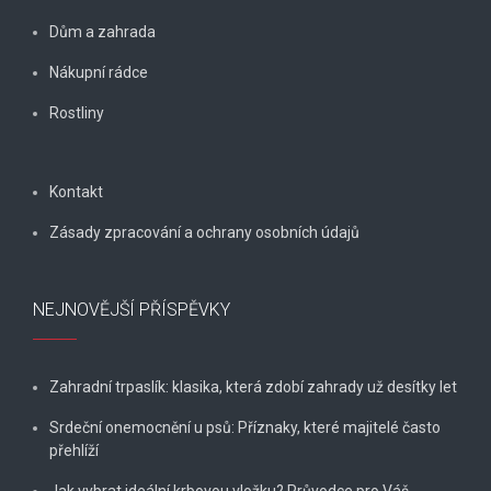
Dům a zahrada
Nákupní rádce
Rostliny
Kontakt
Zásady zpracování a ochrany osobních údajů
NEJNOVĚJŠÍ PŘÍSPĚVKY
Zahradní trpaslík: klasika, která zdobí zahrady už desítky let
Srdeční onemocnění u psů: Příznaky, které majitelé často
přehlíží
Jak vybrat ideální krbovou vložku? Průvodce pro Váš