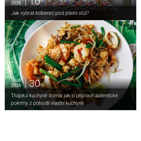
05
2025
Jak zvládnout vánoční úklid bez námahy
16
Led
2026
autentické
Jaký je rozdíl mezi indukční a sklokeramick
deskou?