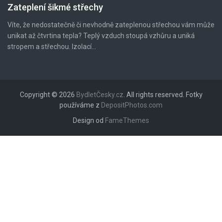
Zateplení šikmé střechy
Víte, že nedostatečně či nevhodně zateplenou střechou vám může
unikat až čtvrtina tepla? Teplý vzduch stoupá vzhůru a uniká
stropem a střechou. Izolací...
Copyright © 2026
BydletČesky.cz
. All rights reserved. Fotky
používáme z
DepositPhotos.com
Design od
FameThemes