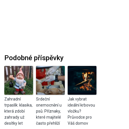
Podobné příspěvky
Zahradní
Srdeční
Jak vybrat
trpaslík: klasika,
onemocnění u
ideální krbovou
která zdobí
psů: Příznaky,
vložku?
zahrady už
které majitelé
Průvodce pro
desítky let
často přehlíží
Váš domov