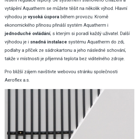
řešení regulace teploty. Se systémem stěnového chlazení a
vytápění Aquatherm se můžete těšit na několik výhod. Hlavní
výhodou je
vysoká úspora
během provozu. Kromě
ekonomického přínosu přináší systém Aquatherm i
jednoduché ovládání
, s kterým si poradí každý uživatel. Další
výhodou je i
snadná instalace
systému Aquatherm do zdi,
podlahy a příček ze sádrokartonu a jeho následné schování,
takže v místnosti je příjemná teplota bez viditelného zdroje.
Pro bližší zájem navštivte webovou stránku společnosti
Aeroflex a.s.