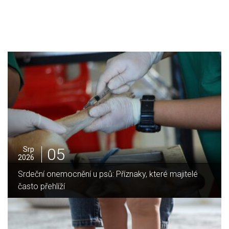
05
Srp
2026
ré majitelé
Jak vybrat ideální krbovou vložku? Průvod
domov