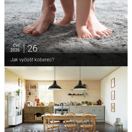
25
Čvc
2026
Jak sušit pomeranče a citrusy jednoduše
Pro