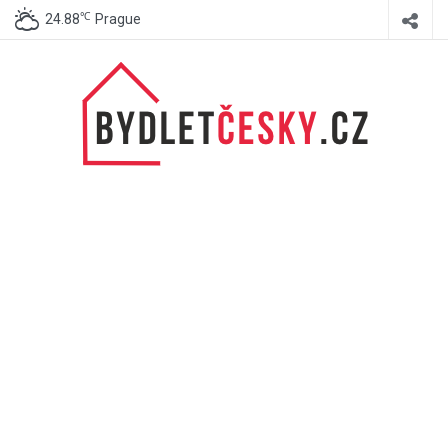
℃
24.88
Prague
BydletČesky.