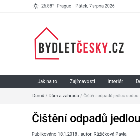
℃
26.88
Prague
Pátek, 7 srpna 2026
BydletČesky.cz
Jak na to
Zajímavosti
Interiér
D
Domů
/
Dům a zahrada
/
Čištění odpadů jedlou sodou
Čištění odpadů jedlo
Publikováno
18.1.2018
, autor:
Růžičková Pavla