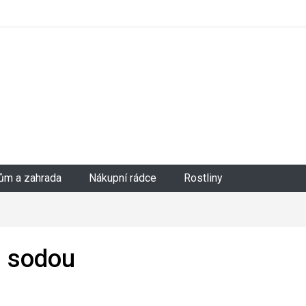
ům a zahrada
Nákupní rádce
Rostliny
u sodou