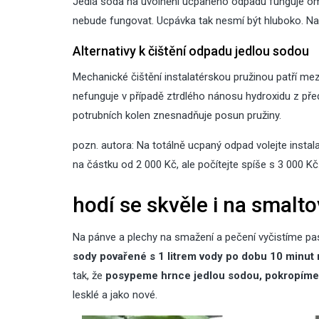
Jedlá soda na uvolnění ucpaného odpadu funguje om
nebude fungovat. Ucpávka tak nesmí být hluboko. Na 
Alternativy k čištění odpadu jedlou sodou
Mechanické čištění instalatérskou pružinou patří mez
nefunguje v případě ztrdlého nánosu hydroxidu z př
potrubních kolen znesnadňuje posun pružiny.
pozn. autora: Na totálně ucpaný odpad volejte insta
na částku od 2 000 Kč, ale počítejte spíše s 3 000 Kč
hodí se skvěle i na smal
Na pánve a plechy na smažení a pečení vyčistíme pa
sody povařené s 1 litrem vody po dobu 10 minut 
tak, že
posypeme hrnce jedlou sodou, pokropíme 
lesklé a jako nové.