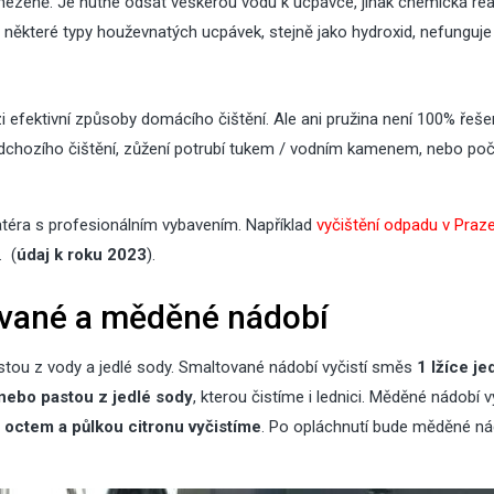
ezeně. Je nutné odsát veškerou vodu k ucpávce, jinak chemická re
některé typy houževnatých ucpávek, stejně jako hydroxid, nefunguje
i efektivní způsoby domácího čištění. Ale ani pružina není 100% řeše
edchozího čištění, zůžení potrubí tukem / vodním kamenem, nebo po
0
Srp
2026
27
Čvc
latéra s profesionálním vybavením. Například
vyčištění odpadu v Praz
2026
Zahradní tr
. (
údaj k roku 2023
).
Zateplení šikmé
která zdob
střechy
desítky let
tované a měděné nádobí
stou z vody a jedlé sody. Smaltované nádobí vyčistí směs
1 lžíce je
nebo pastou z jedlé sody
, kterou čistíme i lednici. Měděné nádobí 
octem a půlkou citronu vyčistíme
. Po opláchnutí bude měděné ná
05
2
Čvc
Čvc
2026
2026
Jak zabezpečit dům před
Zateplení