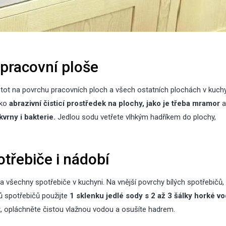
 pracovní ploše
tot na povrchu pracovních ploch a všech ostatních plochách v kuchy
ako
abrazivní čisticí prostředek na plochy, jako je třeba mramor
a
vrny i bakterie.
Jedlou sodu vetřete vlhkým hadříkem do plochy,
otřebiče i nádobí
na všechny spotřebiče v kuchyni. Na vnější povrchy bílých spotřebičů,
ů spotřebičů použijte
1 sklenku jedlé sody s 2 až 3 šálky horké vo
t
, opláchněte čistou vlažnou vodou a osušíte hadrem.