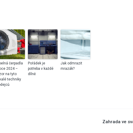
pelná čerpadla
Pořádek je
Jak odmrazit
roce 2024 –
potřeba v každé
mrazák?
zor na tyto
dílně
kalé techniky
odejců
Zahrada ve sv