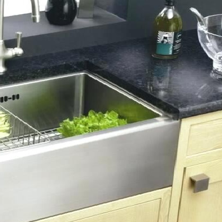
odjezdem na dovolenou
stře
10
1
Lis
Čvc
2025
2026
Jaká světla se hodí do
Nenáročné
kuchyně: Praktické tipy a
rostliny – 
doporučení
vydrží
0
Kvě
2026
Nová zel
2026: jaké
30
Pro
2025
parametry
Sirup z rýmovníku
dotace