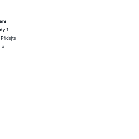
rem
dy 1
Přidejte
e a