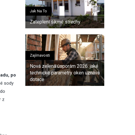
Jak Na To
Zateplení šikmé střechy
Zajímavosti
Nová zelená úsporám 2026: jaké
technické parametry oken uznává
padu, po
dotace
lé sody
 do
r z