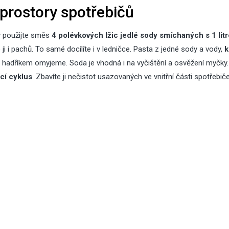
prostory spotřebičů
y použijte směs
4 polévkových lžic jedlé sody smíchaných s 1 lit
 ji i pachů
. To samé docílíte i v ledničce. Pasta z jedné sody a vody,
k
 hadříkem omyjeme. Soda je vhodná i na vyčištění a osvěžení myčky. 
cí cyklus
. Zbavíte ji nečistot usazovaných ve vnitřní části spotřebič