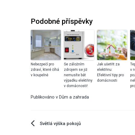
Podobné příspěvky
Nebezpečí pro
Se záložním
Jak ušetřit za
Te
zdraví, které číhá
zdrojem se již
elektřinu:
v 
v koupelně
nemusíte bát
Efektivní tipy pro
po
výpadku elektřiny
domácnosti
ne
v domácnosti!
pr
Publikováno v
Dům a zahrada
Navigace
Světlá výška pokojů