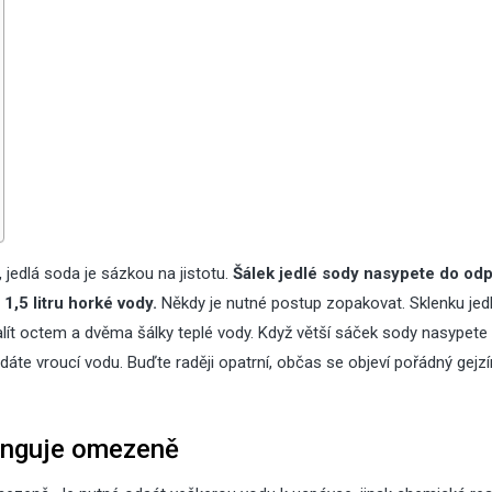
 jedlá soda je sázkou na jistotu.
Šálek jedlé sody nasypete do od
 1,5 litru horké vody.
Někdy je nutné postup zopakovat. Sklenku jed
lít octem a dvěma šálky teplé vody. Když větší sáček sody nasypete
řidáte vroucí vodu. Buďte raději opatrní, občas se objeví pořádný gejzí
funguje omezeně