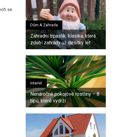
tech se
Dům A Zahrada
Zahradní trpaslík: klasika, která
zdobí zahrady už desítky let
Interiér
Nenáročné pokojové rostliny – 8
tipů, které vydrží