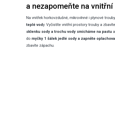
a nezapomeňte na vnitřní 
Na vnitřek horkovzdušné, mikrovlnné i plynové troub
teplé vod
y.
Vyčistíte vnitřní prostory trouby a zbavíte
sklenku sody a trochu vody smícháme na pastu
a
do
myčky 1 šálek jedlé sody a zapněte oplachova
zbavíte zápachu.