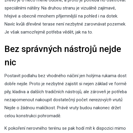
Dřevo
je o něco méně odolné, a proto je potřeba ho ošetřovat
speciálními nátěry. Na druhou stranu je vizuálně zajímavé,
hřejivé a obecně mnohem příjemnější na pohled i na dotek.
Navíc kvůli dřevěné terase není nezbytné zarovnávat pozemek.
Je však samozřejmě potřeba vědět, jak na to.
Bez správných nástrojů nejde
nic
Postavit podlahu bez vhodného náčiní jen holýma rukama dost
dobře nejde. Proto je nezbytné zajistit si nejen základ ve formě
pily, kladiva a dalších tradičních nástrojů, ale zároveň je potřeba
nezapomenout nakoupit dostatečný počet
nerezových vrutů
.
Nejde o žádnou maličkost. Právě vruty budou nakonec držet
celou konstrukci pohromadě.
K pokoření nerovného terénu se pak hodí mít k dispozici mimo