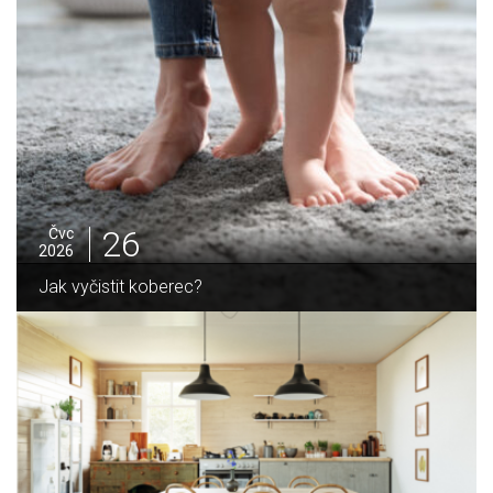
26
Čvc
2026
Jak vyčistit koberec?