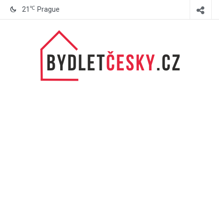
℃
21
Prague
BydletČesky.