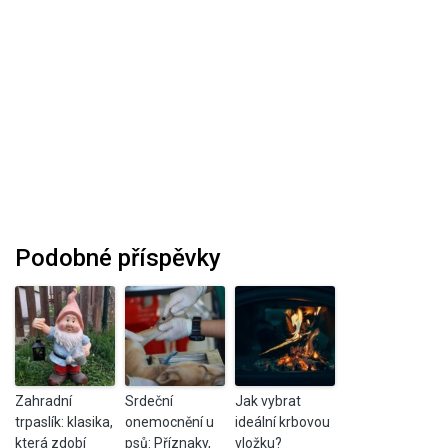
Podobné příspěvky
Zahradní
Srdeční
Jak vybrat
trpaslík: klasika,
onemocnění u
ideální krbovou
která zdobí
psů: Příznaky,
vložku?