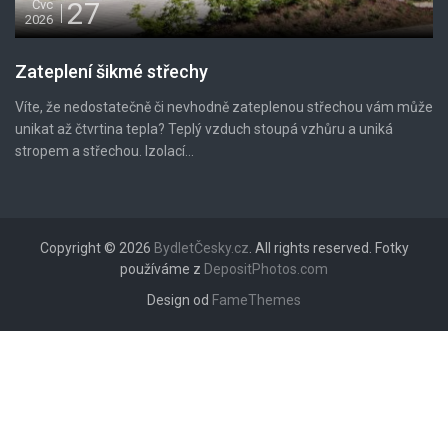
27
Čvc
2026
Zateplení šikmé střechy
Víte, že nedostatečně či nevhodně zateplenou střechou vám může
unikat až čtvrtina tepla? Teplý vzduch stoupá vzhůru a uniká
stropem a střechou. Izolací...
Copyright © 2026
BydletČesky.cz
. All rights reserved. Fotky
používáme z
DepositPhotos.com
Design od
FameThemes