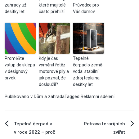
zahrady už
které majitelé
Průvodce pro
desítky let
často přehlíží
Váš domov
Proměňte
Kdy je čas
Tepelné
vstup do sklepa
vyměnit řetěz
čerpadlo země-
v designový
motorové pily a
voda: stabilní
prvek
jak poznat, že
zdroj tepla na
dosloužil?
desítky let
Publikováno v
Dům a zahrada
Tagged
Reklamní sdělení
Navigace
Tepelná čerpadla
Potrava terarijních
v roce 2022 – proč
zvířat