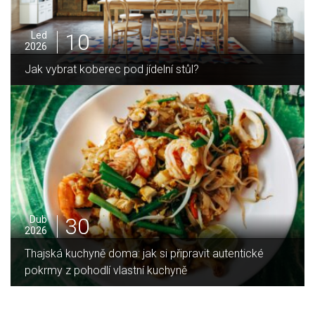
10
Led
2026
Jak vybrat koberec pod jídelní stůl?
30
Dub
2026
Thajská kuchyně doma: jak si připravit autentické
pokrmy z pohodlí vlastní kuchyně