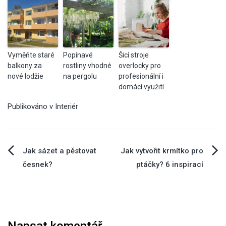
Vyměňte staré
Popínavé
Šicí stroje
balkony za
rostliny vhodné
overlocky pro
nové lodžie
na pergolu
profesionální i
domácí využití
Publikováno v
Interiér
Navigace
Jak sázet a pěstovat
Jak vytvořit krmítko pro
česnek?
ptáčky? 6 inspirací
pro
příspěvek
Napsat komentář