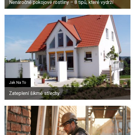
Nenáročné pokojové rostliny – 8 tipů, které vydrží
Jak Na To
Zateplení šikmé střechy