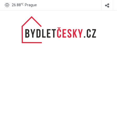
℃
26.88
Prague
BydletČesky.