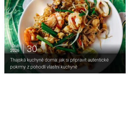
16
Led
2026
Jaký je rozdíl mezi indukční a sklokeramickou
deskou?