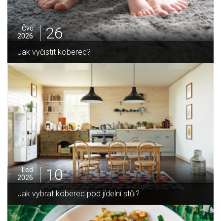
25
Čvc
2026
Jak sušit pomeranče a citrusy jednoduše
05
Pro
2025
Jak zvládnout vánoční úklid bez námahy