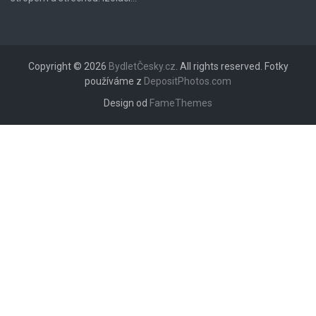
Copyright © 2026
BydletČesky.cz
. All rights reserved. Fotky
používáme z
DepositPhotos.com
Design od
FameThemes