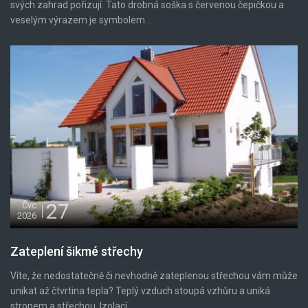
svých zahrad pořizují. Tato drobná soška s červenou čepičkou a
veselým výrazem je symbolem...
27
Čvc
2026
Zateplení šikmé střechy
Víte, že nedostatečně či nevhodně zateplenou střechou vám může
unikat až čtvrtina tepla? Teplý vzduch stoupá vzhůru a uniká
stropem a střechou. Izolací...