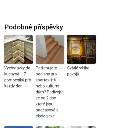
Podobné příspěvky
Vychytávky do
Potřebujete
Světlá výška
kuchyně – 7
podlahy pro
pokojů
pomocníků pro
sportoviště
každý den
nebo kulturní
dům? Podívejte
se na 2 tipy,
které jsou
nadčasové a
ekologické