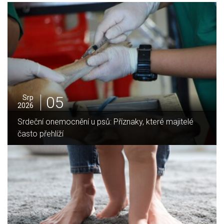
05
Srp
2026
Jak vybrat ideální krbovou vložku? Průvodce pro Váš
domov