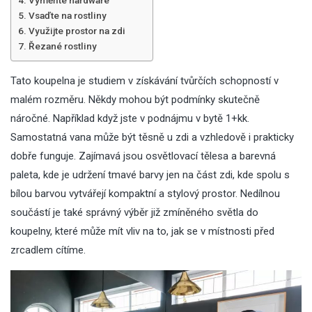
Vyměňte hardware
Vsaďte na rostliny
Využijte prostor na zdi
Řezané rostliny
Tato koupelna je studiem v získávání tvůrčích schopností v
malém rozměru. Někdy mohou být podmínky skutečně
náročné. Například když jste v
podnájmu v bytě 1+kk
.
Samostatná vana může být těsně u zdi a vzhledově i prakticky
dobře funguje. Zajímavá jsou osvětlovací tělesa a barevná
paleta, kde je udržení tmavé barvy jen na část zdi, kde spolu s
bílou barvou vytvářejí kompaktní a stylový prostor. Nedílnou
součástí je také správný výběr již zmíněného
světla do
koupelny
, které může mít vliv na to, jak se v místnosti před
zrcadlem cítíme.