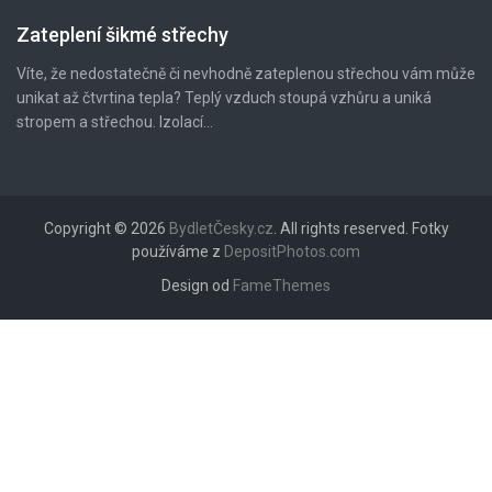
Zateplení šikmé střechy
Víte, že nedostatečně či nevhodně zateplenou střechou vám může
unikat až čtvrtina tepla? Teplý vzduch stoupá vzhůru a uniká
stropem a střechou. Izolací...
Copyright © 2026
BydletČesky.cz
. All rights reserved. Fotky
používáme z
DepositPhotos.com
Design od
FameThemes