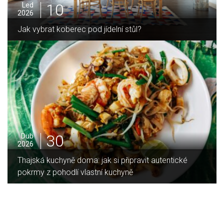
05
Pro
2025
rec pod jídelní stůl?
Jak zvládnout váno
30
Dub
2026
Thajská kuchyně doma: jak si připravit autentické
pokrmy z pohodlí vlastní kuchyně