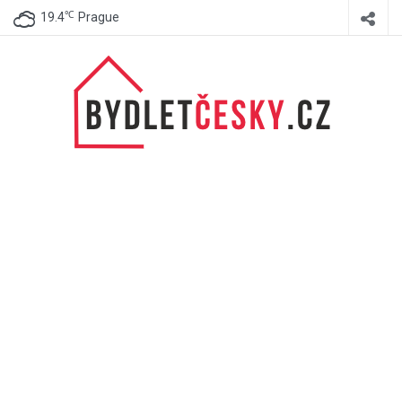
℃
19.4
Prague
BydletČesky.