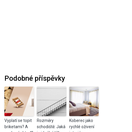
Podobné příspěvky
Vyplatí se topit
Rozměry
Koberec jako
briketami? A
schodiště: Jaká
rychlé oživení