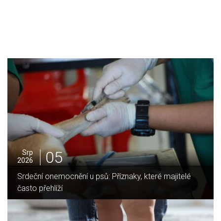
05
Srp
2026
ění u psů: Příznaky, které majitelé
Jak vybrat ideální 
domov