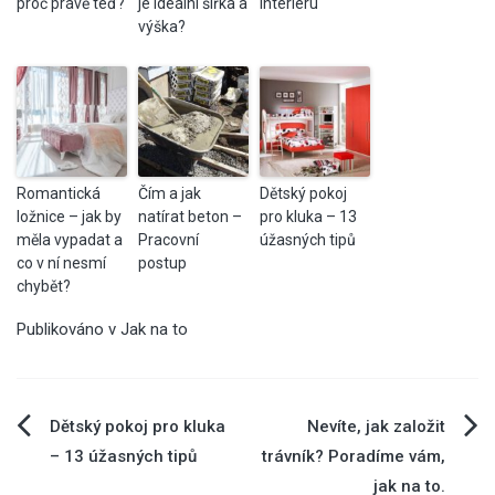
proč právě teď?
je ideální šířka a
interiéru
výška?
Romantická
Čím a jak
Dětský pokoj
ložnice – jak by
natírat beton –
pro kluka – 13
měla vypadat a
Pracovní
úžasných tipů
co v ní nesmí
postup
chybět?
Publikováno v
Jak na to
Navigace
Dětský pokoj pro kluka
Nevíte, jak založit
– 13 úžasných tipů
trávník? Poradíme vám,
pro
jak na to.