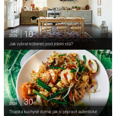
10
Led
2026
Jak vybrat koberec pod jídelní stůl?
30
Dub
2026
Thajská kuchyně doma: jak si připravit autentické