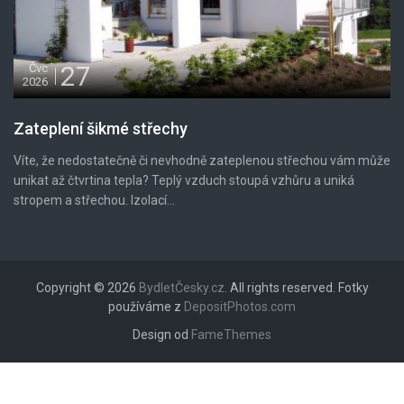
27
Čvc
2026
Zateplení šikmé střechy
Víte, že nedostatečně či nevhodně zateplenou střechou vám může
unikat až čtvrtina tepla? Teplý vzduch stoupá vzhůru a uniká
stropem a střechou. Izolací...
Copyright © 2026
BydletČesky.cz
. All rights reserved. Fotky
používáme z
DepositPhotos.com
Design od
FameThemes