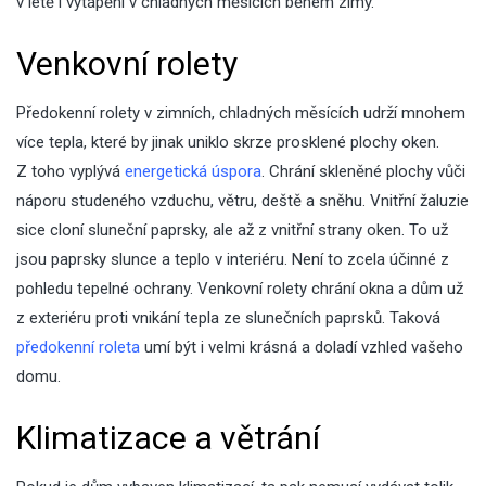
v létě i vytápění v chladných měsících během zimy.
Venkovní rolety
Předokenní rolety v zimních, chladných měsících udrží mnohem
více tepla, které by jinak uniklo skrze prosklené plochy oken.
Z toho vyplývá
energetická úspora
. Chrání skleněné plochy vůči
náporu studeného vzduchu, větru, deště a sněhu. Vnitřní žaluzie
sice cloní sluneční paprsky, ale až z vnitřní strany oken. To už
jsou paprsky slunce a teplo v interiéru. Není to zcela účinné z
pohledu tepelné ochrany. Venkovní rolety chrání okna a dům už
z exteriéru proti vnikání tepla ze slunečních paprsků. Taková
předokenní roleta
umí být i velmi krásná a doladí vzhled vašeho
domu.
Klimatizace a větrání