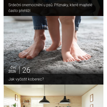
Srdeční onemocnění u psů: Příznaky, které majitelé
často přehlíží
26
Čvc
2026
Jak vyčistit koberec?