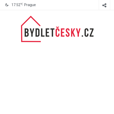
℃
17.52
Prague
BydletČesky.