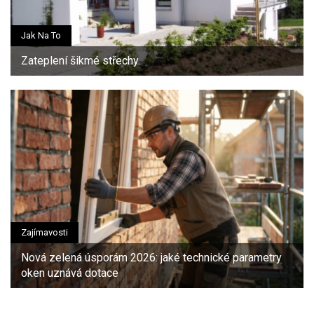
Jak Na To
Zateplení šikmé střechy
Zajímavosti
Nová zelená úsporám 2026: jaké technické parametry
oken uznává dotace