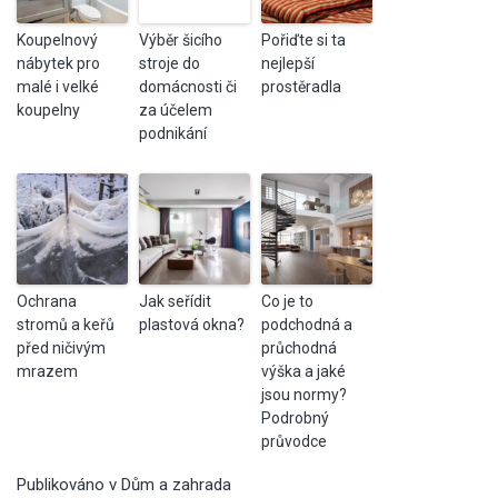
Koupelnový
Výběr šicího
Pořiďte si ta
nábytek pro
stroje do
nejlepší
malé i velké
domácnosti či
prostěradla
koupelny
za účelem
podnikání
Ochrana
Jak seřídit
Co je to
stromů a keřů
plastová okna?
podchodná a
před ničivým
průchodná
mrazem
výška a jaké
jsou normy?
Podrobný
průvodce
Publikováno v
Dům a zahrada