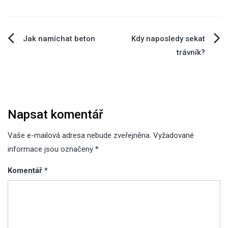
Navigace
Jak namíchat beton
Kdy naposledy sekat
trávník?
pro
příspěvek
Napsat komentář
Vaše e-mailová adresa nebude zveřejněna.
Vyžadované
informace jsou označeny
*
Komentář
*