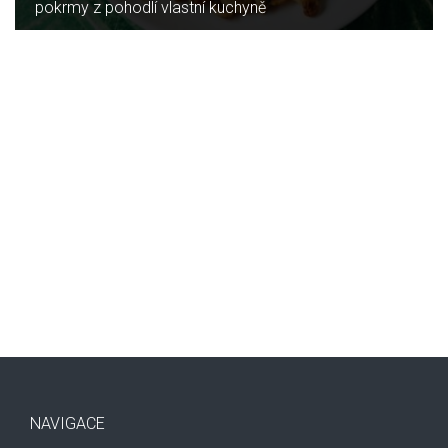
pokrmy z pohodlí vlastní kuchyně
NAVIGACE