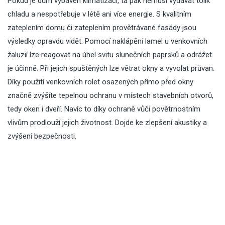
Pokud je dům vybaven klimatizací, ta pak nemusí vydávat tolik
chladu a nespotřebuje v létě ani více energie. S kvalitním
zateplením domu či zateplením provětrávané fasády jsou
výsledky opravdu vidět. Pomocí naklápění lamel u venkovních
žaluzií lze reagovat na úhel svitu slunečních paprsků a odrážet
je účinně. Při jejich spuštěných lze větrat okny a vyvolat průvan.
Díky použití venkovních rolet osazených přímo před okny
značně zvýšíte tepelnou ochranu v místech stavebních otvorů,
tedy oken i dveří. Navíc to díky ochraně vůči povětrnostním
vlivům prodlouží jejich životnost. Dojde ke zlepšení akustiky a
zvýšení bezpečnosti.