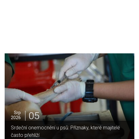
05
Srp
2026
itelé
Jak vybrat ideální krbovou vložku? Průvodce pro 
domov