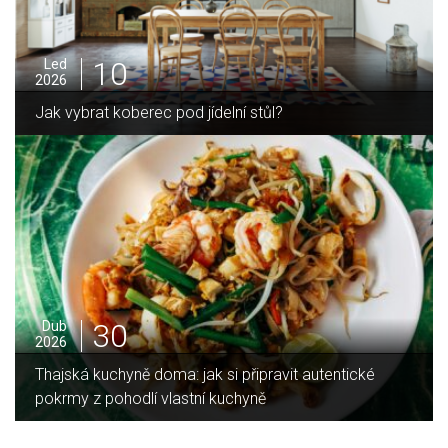
05
Pro
2025
Jak zvládnout vánoční úklid bez námahy
16
Led
2026
cké
Jaký je rozdíl mezi indukční a sklokeramickou
deskou?