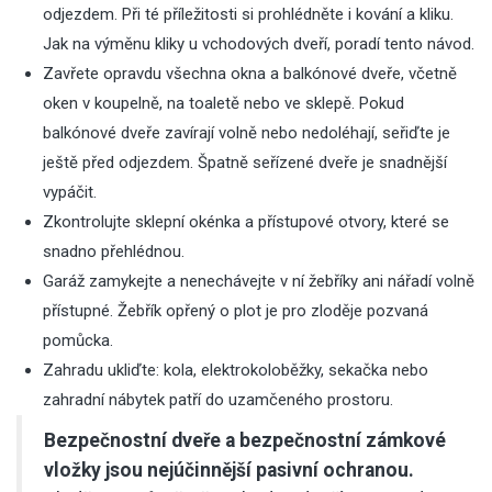
odjezdem. Při té příležitosti si prohlédněte i kování a kliku.
Jak na výměnu kliky u vchodových dveří, poradí
tento návod
.
Zavřete opravdu všechna okna a balkónové dveře, včetně
oken v koupelně, na toaletě nebo ve sklepě. Pokud
balkónové dveře zavírají volně nebo nedoléhají,
seřiďte je
ještě před odjezdem
. Špatně seřízené dveře je snadnější
vypáčit.
Zkontrolujte sklepní okénka a přístupové otvory, které se
snadno přehlédnou.
Garáž zamykejte a nenechávejte v ní žebříky ani nářadí volně
přístupné. Žebřík opřený o plot je pro zloděje pozvaná
pomůcka.
Zahradu ukliďte: kola, elektrokoloběžky, sekačka nebo
zahradní nábytek patří do uzamčeného prostoru.
Bezpečnostní dveře a bezpečnostní zámkové
vložky jsou nejúčinnější pasivní ochranou.