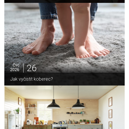
25
Čvc
2026
Jak sušit pomeranče a citrusy jednoduše