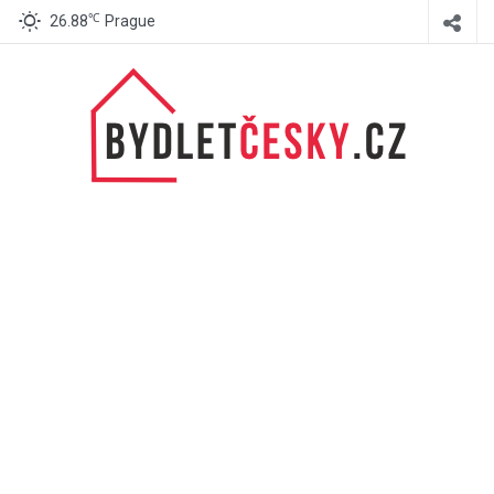
℃
26.88
Prague
BydletČesky.