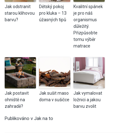
Jak odstranit
Dětský pokoj
Kvalitní spánek
starou klihovou
pro kluka – 13
je pro náš
barvu?
úžasných tipů
organismus
důležitý.
Přizpůsobte
tomu výběr
matrace
Jak postavit
Jak sušit maso
Jak vymalovat
ohniště na
doma v sušičce
ložnici a jakou
zahradě?
barvu zvolit
Publikováno v
Jak na to