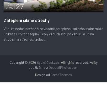
27
Čvc
2026
Zateplení šikmé střechy
Víte, že nedostatečně či nevhodně zateplenou střechou vám může
unikat až čtvrtina tepla? Teplý vzduch stoupá vzhůru a uniká
stropem a střechou. Izolací...
Copyright © 2026
BydletČesky.cz
. All rights reserved. Fotky
používáme z
DepositPhotos.com
Design od
FameThemes