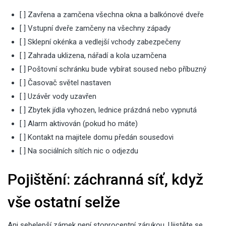
[ ] Zavřena a zamčena všechna okna a balkónové dveře
[ ] Vstupní dveře zamčeny na všechny západy
[ ] Sklepní okénka a vedlejší vchody zabezpečeny
[ ] Zahrada uklizena, nářadí a kola uzamčena
[ ] Poštovní schránku bude vybírat soused nebo příbuzný
[ ] Časovač světel nastaven
[ ] Uzávěr vody uzavřen
[ ] Zbytek jídla vyhozen, lednice prázdná nebo vypnutá
[ ] Alarm aktivován (pokud ho máte)
[ ] Kontakt na majitele domu předán sousedovi
[ ] Na sociálních sítích nic o odjezdu
Pojištění: záchranná síť, když
vše ostatní selže
Ani sebelepší zámek není stoprocentní zárukou. Ujistěte se