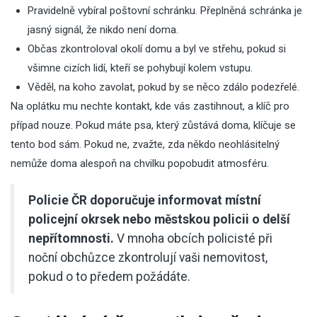
Pravidelně vybíral poštovní schránku. Přeplněná schránka je
jasný signál, že nikdo není doma.
Občas zkontroloval okolí domu a byl ve střehu, pokud si
všimne cizích lidí, kteří se pohybují kolem vstupu.
Věděl, na koho zavolat, pokud by se něco zdálo podezřelé.
Na oplátku mu nechte kontakt, kde vás zastihnout, a klíč pro
případ nouze. Pokud máte psa, který zůstává doma, klíčuje se
tento bod sám. Pokud ne, zvažte, zda někdo neohlásitelný
nemůže doma alespoň na chvilku popobudit atmosféru.
Policie ČR doporučuje informovat místní
policejní okrsek nebo městskou policii o delší
nepřítomnosti.
V mnoha obcích policisté při
noční obchůzce zkontrolují vaši nemovitost,
pokud o to předem požádáte.