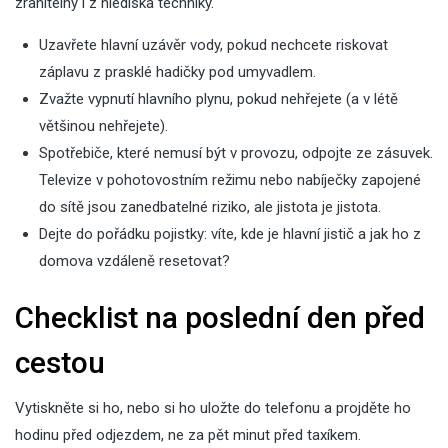
zranitelný i z hlediska techniky.
Uzavřete hlavní uzávěr vody, pokud nechcete riskovat
záplavu z prasklé hadičky pod umyvadlem.
Zvažte vypnutí hlavního plynu, pokud nehřejete (a v létě
většinou nehřejete).
Spotřebiče, které nemusí být v provozu, odpojte ze zásuvek.
Televize v pohotovostním režimu nebo nabíječky zapojené
do sítě jsou zanedbatelné riziko, ale jistota je jistota.
Dejte do pořádku pojistky: víte, kde je hlavní jistič a jak ho z
domova vzdáleně resetovat?
Checklist na poslední den před
cestou
Vytiskněte si ho, nebo si ho uložte do telefonu a projděte ho
hodinu před odjezdem, ne za pět minut před taxíkem.