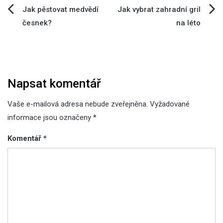
Navigace
Jak pěstovat medvědí
Jak vybrat zahradní gril
česnek?
na léto
pro
příspěvek
Napsat komentář
Vaše e-mailová adresa nebude zveřejněna.
Vyžadované
informace jsou označeny
*
Komentář
*