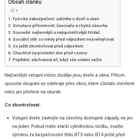
Obsah článku
Fyzické zabezpečení: začněte u dveří a oken
Simulace přítomnosti: časovače a chytrá zásuvka
Sousedé: nejlevnější a nejspolehlivější hlídač
Sociální sítě: co nikdy před odjezdem nezveřejňovat
Co ještě zkontrolovat před odjezdem
Checklist na poslední den před cestou
Pojištění: záchranná síť, když vše ostatní selže
Nejčastější vstupní místo zloděje jsou
dveře
a okna. Přitom
spousta vloupání se odehraje přes okno, které zůstalo otevřené
nebo jen přivřené na okurek.
Co zkontrolovat:
Vstupní dveře zavírejte na všechny dostupné západy, ne jen
na jeden. Pokud máte starší cylindrickou vložku, zvažte
výměnu za bezpečnostní třídu BT3 nebo BT4 ještě před