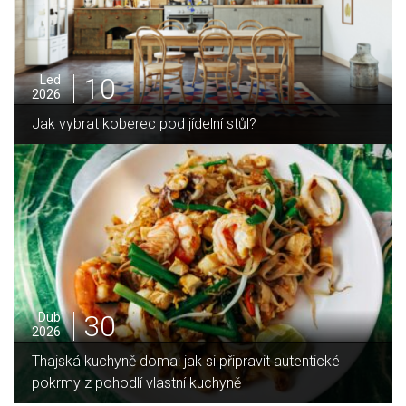
10
Led
2026
Jak vybrat koberec pod jídelní stůl?
30
Dub
2026
Thajská kuchyně doma: jak si připravit autentické
pokrmy z pohodlí vlastní kuchyně