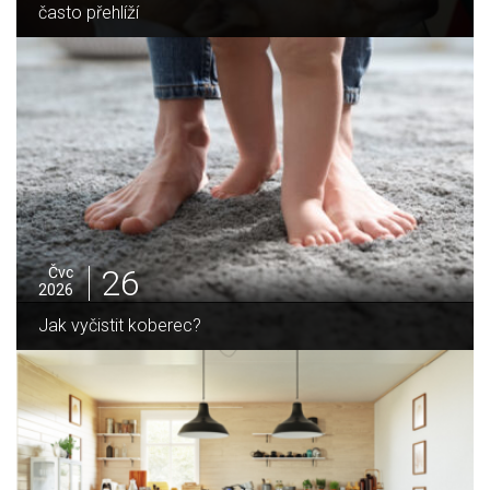
často přehlíží
26
Čvc
2026
Jak vyčistit koberec?