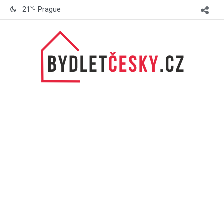
℃
21
Prague
BydletČesky.