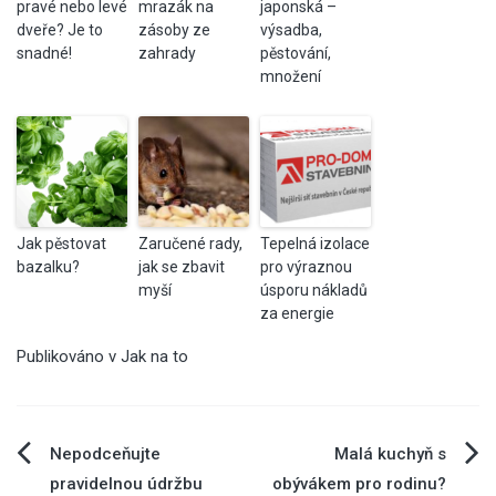
pravé nebo levé
mrazák na
japonská –
dveře? Je to
zásoby ze
výsadba,
snadné!
zahrady
pěstování,
množení
Jak pěstovat
Zaručené rady,
Tepelná izolace
bazalku?
jak se zbavit
pro výraznou
myší
úsporu nákladů
za energie
Publikováno v
Jak na to
Navigace
Nepodceňujte
Malá kuchyň s
pravidelnou údržbu
obývákem pro rodinu?