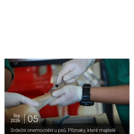
05
Srp
2026
Srdeční onemocnění u psů: Příznaky, které majitelé