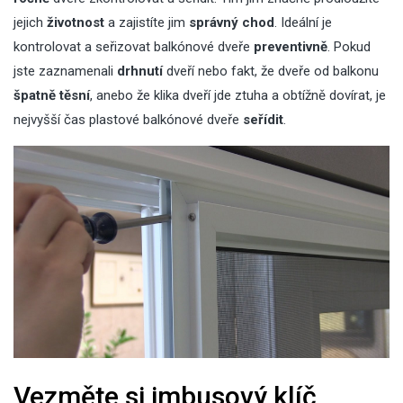
jejich
životnost
a zajistíte jim
správný chod
. Ideální je
kontrolovat a seřizovat balkónové dveře
preventivně
. Pokud
jste zaznamenali
drhnutí
dveří nebo fakt, že dveře od balkonu
špatně těsní
, anebo že klika dveří jde ztuha a obtížně dovírat, je
nejvyšší čas plastové balkónové dveře
seřídit
.
Vezměte si imbusový klíč