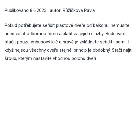
Publikováno
8.6.2023
, autor:
Růžičková Pavla
Pokud potřebujete seřídit plastové
dveře
od balkonu, nemusíte
hned volat odbornou firmu a platit za jejich služby. Bude vám
stačit pouze imbusový klíč a hravě je zvládnete seřídit i sami. I
když nejsou všechny dveře stejné, princip je obdobný. Stačí najít
šroub, kterým nastavíte vhodnou polohu dveří.