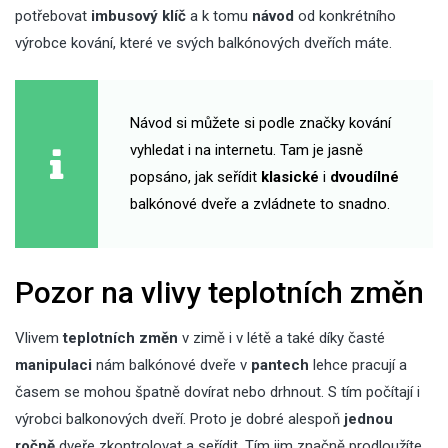
potřebovat
imbusový klíč
a k tomu
návod
od konkrétního
výrobce kování, které ve svých balkónových dveřích máte.
Návod si můžete si podle značky kování
vyhledat i na internetu. Tam je jasně
popsáno, jak seřídit
klasické
i
dvoudílné
balkónové dveře a zvládnete to snadno.
Pozor na vlivy teplotních změn
Vlivem
teplotních změn
v zimě i v létě a také díky časté
manipulaci
nám balkónové dveře v
pantech
lehce pracují a
časem se mohou špatně dovírat nebo drhnout. S tím počítají i
výrobci balkonových dveří. Proto je dobré alespoň
jednou
ročně
dveře zkontrolovat a seřídit. Tím jim značně prodloužíte