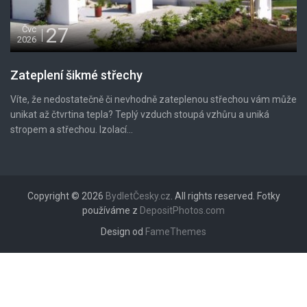
27
Čvc
2026
Zateplení šikmé střechy
Víte, že nedostatečně či nevhodně zateplenou střechou vám může
unikat až čtvrtina tepla? Teplý vzduch stoupá vzhůru a uniká
stropem a střechou. Izolací...
Copyright © 2026
BydletČesky.cz
. All rights reserved. Fotky
používáme z
DepositPhotos.com
Design od
FameThemes