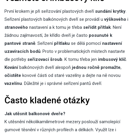
První krokem je při seřizování plastových dveří
sundání krytky
.
Seřízení plastových balkónových dveří se provádí u
výškového
i
stranového
nastavení a k tomu je třeba
seřídit přítlak
. Není
žádnou
zajímavostí
, že křídlo dveří je často
posunuté k
pantové straně
. Seřízení
přítlaku
se dělá pomocí
nastavení
uzavíracích bodů
. Proto v problematických místech nastavte
dle potřeby
seřizovací šroub
. K tomu třeba jen
imbusový klíč
.
Kování
balkónových dveří alespoň
jednou ročně promažte
,
očistěte
kovové části od staré vazelíny a dejte na ně novou
vazelínu
. Důležité je i správné
seřízení pantů dveří
.
Často kladené otázky
Jak utěsnit balkonové dveře?
K utěsnění několikamilimetrové mezery poslouží samolepící
gumové těsnění v různých profilech a délkách. Využít lze i