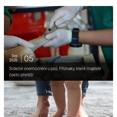
05
Srp
2026
Jak vybrat ideální krbovou vložku? Průvodce pro Váš
domov