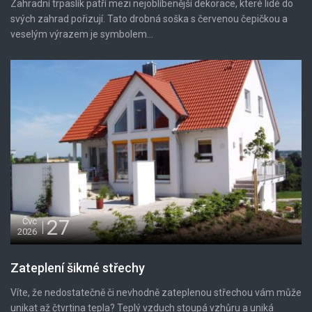
Zahradní trpaslík patří mezi nejoblíbenější dekorace, které lidé do
svých zahrad pořizují. Tato drobná soška s červenou čepičkou a
veselým výrazem je symbolem...
27
Čvc
2026
Zateplení šikmé střechy
Víte, že nedostatečně či nevhodně zateplenou střechou vám může
unikat až čtvrtina tepla? Teplý vzduch stoupá vzhůru a uniká