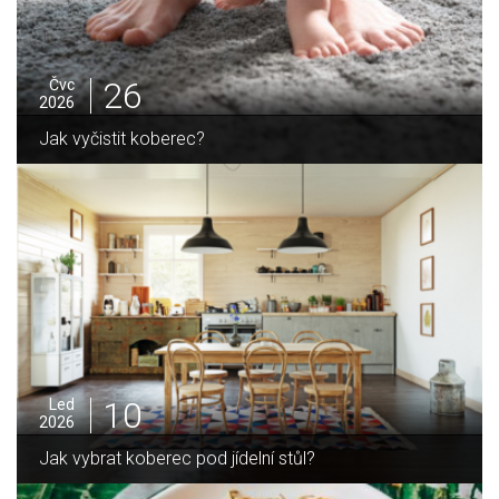
25
Čvc
2026
Jak sušit pomeranče a citrusy jednoduše
05
Pro
2025
Jak zvládnout vánoční úklid bez námahy