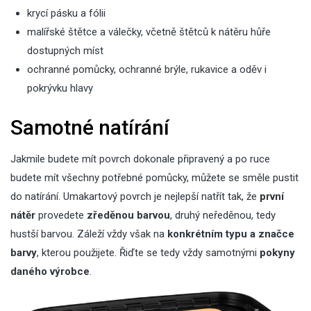
krycí pásku a fólii
malířské štětce a válečky, včetně štětců k nátěru hůře
dostupných míst
ochranné pomůcky, ochranné brýle, rukavice a oděv i
pokrývku hlavy
Samotné natírání
Jakmile budete mít povrch dokonale připravený a po ruce
budete mít všechny potřebné pomůcky, můžete se směle pustit
do natírání. Umakartový povrch je nejlepší natřít tak, že
první
nátěr
provedete
zředěnou barvou
, druhý neředěnou, tedy
hustší barvou. Záleží vždy však na
konkrétním typu a značce
barvy
, kterou použijete. Řiďte se tedy vždy samotnými
pokyny
daného výrobce
.