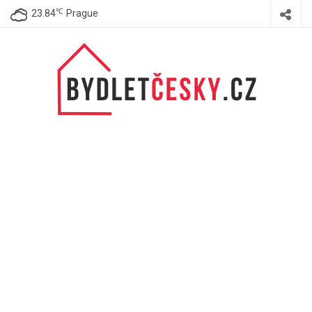
℃
23.84
Prague
BydletČesky.