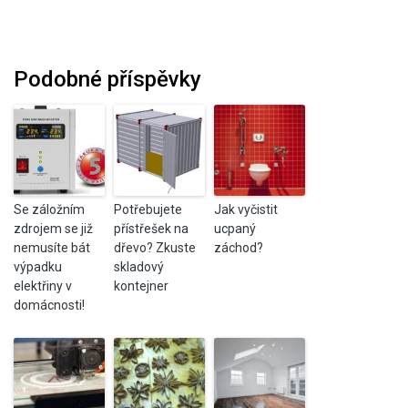
Podobné příspěvky
Se záložním
Potřebujete
Jak vyčistit
zdrojem se již
přístřešek na
ucpaný
nemusíte bát
dřevo? Zkuste
záchod?
výpadku
skladový
elektřiny v
kontejner
domácnosti!