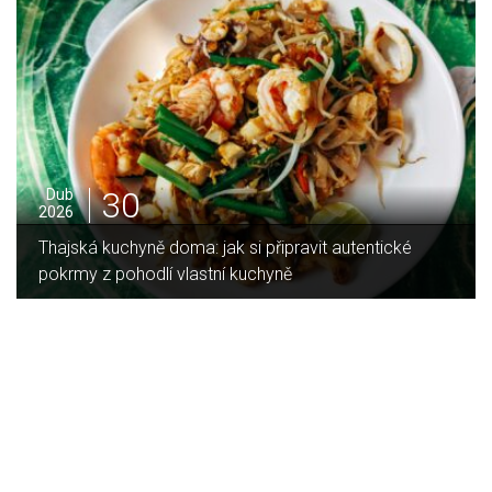
16
Led
2026
Jaký je rozdíl mezi indukční a sklokeramickou
deskou?