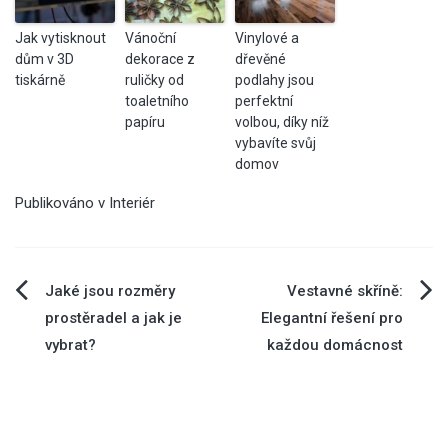
Jak vytisknout
Vánoční
Vinylové a
dům v 3D
dekorace z
dřevěné
tiskárně
ruličky od
podlahy jsou
toaletního
perfektní
papíru
volbou, díky níž
vybavíte svůj
domov
Publikováno v
Interiér
Navigace
Jaké jsou rozměry
Vestavné skříně:
prostěradel a jak je
Elegantní řešení pro
pro
vybrat?
každou domácnost
příspěvek