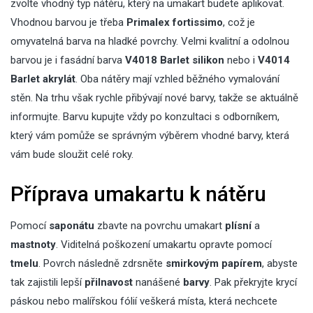
zvolte vhodný typ nátěru, který na umakart budete aplikovat.
Vhodnou barvou je třeba
Primalex fortissimo
, což je
omyvatelná barva
na hladké povrchy. Velmi kvalitní a odolnou
barvou je i fasádní barva
V4018 Barlet silikon
nebo i
V4014
Barlet akrylát
. Oba nátěry mají vzhled běžného vymalování
stěn. Na trhu však rychle přibývají nové barvy, takže se aktuálně
informujte. Barvu kupujte vždy po konzultaci s odborníkem,
který vám pomůže se správným výběrem vhodné barvy, která
vám bude sloužit celé roky.
Příprava umakartu k nátěru
Pomocí
saponátu
zbavte na povrchu umakart
plísní
a
mastnoty
. Viditelná poškození umakartu opravte pomocí
tmelu
. Povrch následně zdrsněte
smirkovým papírem
, abyste
tak zajistili lepší
přilnavost
nanášené
barvy
. Pak překryjte krycí
páskou nebo malířskou fólií veškerá místa, která nechcete