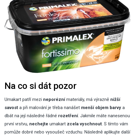
Na co si dát pozor
Umakart patří mezi
neporézní
materiály, má výrazně
nižší
savost
a při malování je třeba nanášet
menší objem barvy
a
dbát na její následné řádné
rozetření
. Jakmile máte nanesenou
první vrstvu,
nechejte
umakart
zcela vyschnout
. S tímto vám
pomůže dobré nebo vysoušeč vzduchu. Následně aplikujte další