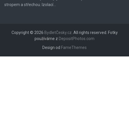
stropem a střechou. Izolací...
Copyright © 2026
BydletČesky.cz
. All rights reserved. Fotky
používáme z
DepositPhotos.com
Design od
FameThemes