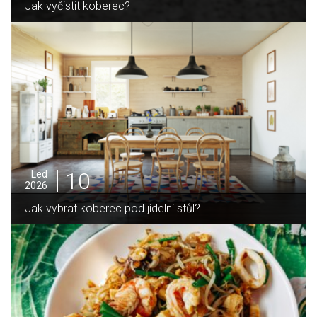
Jak sušit pomeranče a citrusy
05
Pro
2025
elní stůl?
Jak zvládnout vánoční úklid 