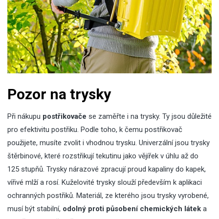
Pozor na trysky
Při nákupu
postřikovače
se zaměřte i na trysky. Ty jsou důležité
pro efektivitu postřiku. Podle toho, k čemu postřikovač
použijete, musíte zvolit i vhodnou trysku. Univerzální jsou trysky
štěrbinové, které rozstřikují tekutinu jako vějířek v úhlu až do
125 stupňů. Trysky nárazové zpracují proud kapaliny do kapek,
vířivé mlží a rosí. Kuželovité trysky slouží především k aplikaci
ochranných postřiků. Materiál, ze kterého jsou trysky vyrobené,
musí být stabilní,
odolný proti působení chemických látek
a