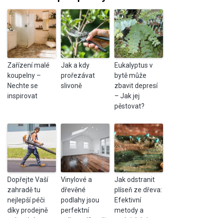
Zařízení malé
Jak a kdy
Eukalyptus v
koupelny –
prořezávat
bytě může
Nechte se
slivoně
zbavit depresí
inspirovat
– Jak jej
pěstovat?
Dopřejte Vaší
Vinylové a
Jak odstranit
zahradě tu
dřevěné
plíseň ze dřeva:
nejlepší péči
podlahy jsou
Efektivní
díky prodejně
perfektní
metody a