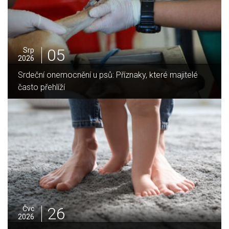
05
Srp
2026
é majitelé
Jak vybrat ideální krbovou vložku? Průvodce
domov
25
Čvc
2026