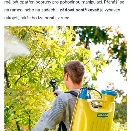
měl být opatřen popruhy pro pohodlnou manipulaci. Přenáší se
na rameni nebo na zádech. I
zádový postřikovač
je vybaven
rukojetí, takže ho lze nosit i v ruce.