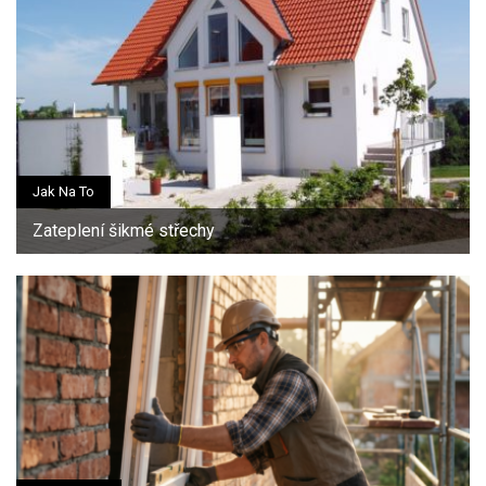
Jak Na To
Zateplení šikmé střechy