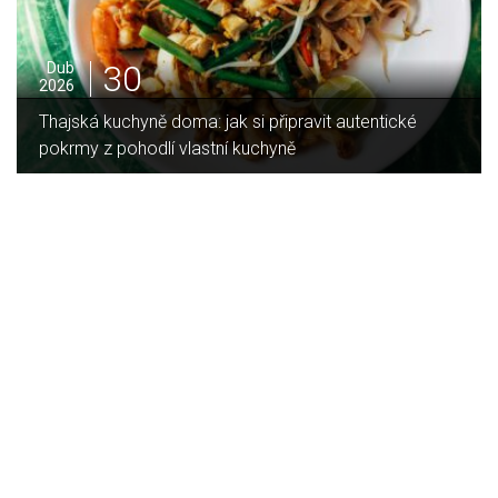
16
Led
2026
si připravit autentické
Jaký je rozdíl mezi indukční a
kuchyně
deskou?