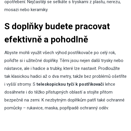
opotřebení. Nejčastěji se setkáte s tryskami z plastu, nerezu,
mosazi nebo keramiky.
S doplňky budete pracovat
efektivně a pohodlně
Abyste mohli využít všech výhod postřikovače po celý rok,
pořiďte si i užitečné doplňky. Těmi jsou nejen další trysky nebo
nástavce, ale i hadice a trubky, které lze nastavit. Prodloužíte
tak klasickou hadici až o dva metry, takže bez problémů ošetříte
i vyšší stromy. S
teleskopickou tyčí k postřikovači
lehce
dosáhnete i do těžko přístupných oblastí a stojíte přitom
bezpečně na zemi. K nezbytným doplňkům patří také ochranné
pomůcky – rukavice, maska, popřípadě ochranný oděv.