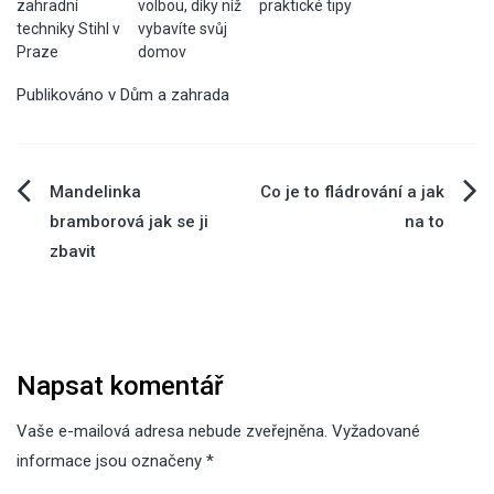
zahradní
volbou, díky níž
praktické tipy
techniky Stihl v
vybavíte svůj
Praze
domov
Publikováno v
Dům a zahrada
Navigace
Mandelinka
Co je to fládrování a jak
bramborová jak se ji
na to
pro
zbavit
příspěvek
Napsat komentář
Vaše e-mailová adresa nebude zveřejněna.
Vyžadované
informace jsou označeny
*