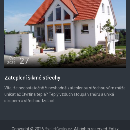
27
Čvc
2026
Zateplení šikmé střechy
Víte, že nedostatečně či nevhodně zateplenou střechou vám může
unikat až čtvrtina tepla? Teplý vzduch stoupá vzhůru a uniká
stropem a střechou. Izolací...
Copyright © 2026
BydletČesky.cz
. All rights reserved. Fotky