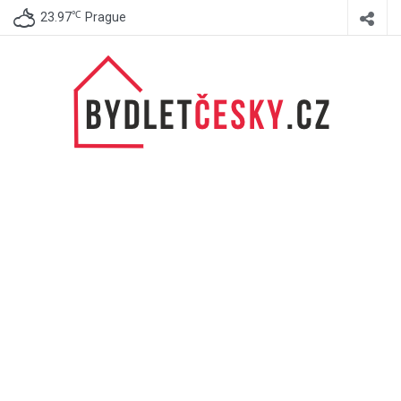
℃
23.97
Prague
BydletČesky.