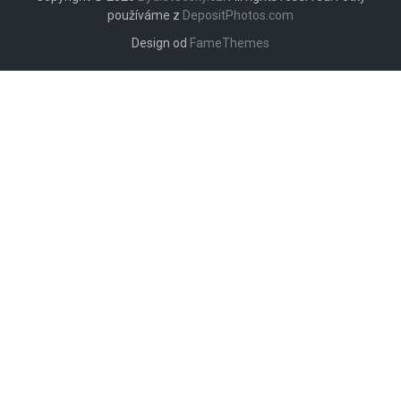
používáme z
DepositPhotos.com
Design od
FameThemes