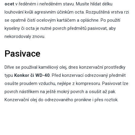
ocet
v ředěném i neředěném stavu. Musíte hlídat délku
louhování kvůli agresivním účinkům octa. Rozpuštěná vrstva rzi
se opatrně čistí ocelovým kartáčem a opláchne. Po použití
kyseliny či octa je nutné povrch předmětů pasivovat, aby
nekorodovaly znovu.
Pasivace
Dříve se používal kaméliový olej, dnes konzervační prostředky
typu
Konkor či WD-40
. Před konzervací odrezovaný předmět
osušte proudem vzduchu, nejlépe z kompresoru. Pasivovat lze
povrch nástřikem na ještě mokrý povrch a osušit až pak.
Konzervační olej do odrezovaného pronikne i přes roztok.