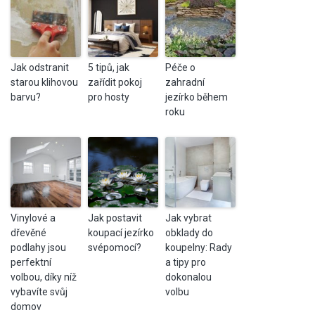
Jak odstranit
5 tipů, jak
Péče o
starou klihovou
zařídit pokoj
zahradní
barvu?
pro hosty
jezírko během
roku
Vinylové a
Jak postavit
Jak vybrat
dřevěné
koupací jezírko
obklady do
podlahy jsou
svépomocí?
koupelny: Rady
perfektní
a tipy pro
volbou, díky níž
dokonalou
vybavíte svůj
volbu
domov