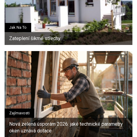
Jak Na To
Zateplení šikmé střechy
Zajímavosti
Nová zelená úsporám 2026: jaké technické parametry
oken uznává dotace