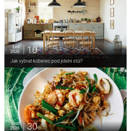
05
Pro
2025
Jak zvládnout vánoční úklid bez námahy
16
Led
2026