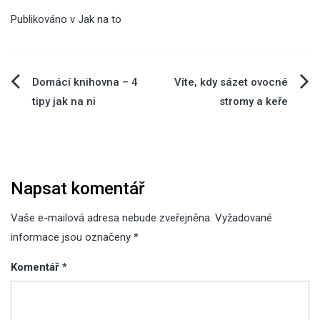
Publikováno v
Jak na to
Navigace
Domácí knihovna – 4
Víte, kdy sázet ovocné
tipy jak na ni
stromy a keře
pro
příspěvek
Napsat komentář
Vaše e-mailová adresa nebude zveřejněna.
Vyžadované
informace jsou označeny
*
Komentář
*