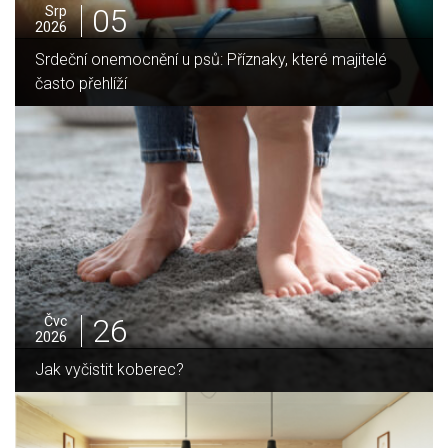
05
Srp
2026
které majitelé
Jak vybrat ideální krbovou vložku? Prův
domov
25
Čvc
2026
Jak sušit pomeranče a citrusy jednoduše