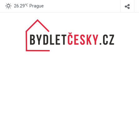
℃
26.29
Prague
BydletČesky.