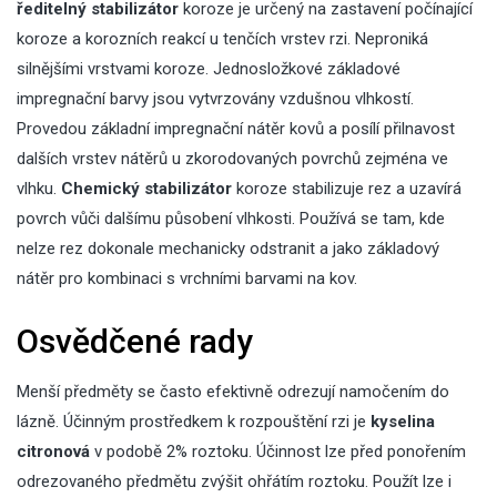
ředitelný stabilizátor
koroze je určený na zastavení počínající
koroze a korozních reakcí u tenčích vrstev rzi. Neproniká
silnějšími vrstvami koroze. Jednosložkové základové
impregnační barvy jsou vytvrzovány vzdušnou vlhkostí.
Provedou základní impregnační nátěr kovů a posílí přilnavost
dalších vrstev nátěrů u zkorodovaných povrchů zejména ve
vlhku.
Chemický stabilizátor
koroze stabilizuje rez a uzavírá
povrch vůči dalšímu působení vlhkosti. Používá se tam, kde
nelze rez dokonale mechanicky odstranit a jako základový
nátěr pro kombinaci s vrchními barvami na kov.
Osvědčené rady
Menší předměty se často efektivně odrezují namočením do
lázně. Účinným prostředkem k rozpouštění rzi je
kyselina
citronová
v podobě 2% roztoku. Účinnost lze před ponořením
odrezovaného předmětu zvýšit ohřátím roztoku. Použít lze i