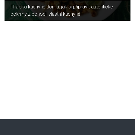
t autentické
Jaký je rozdíl mezi indukční a sklokerami
deskou?