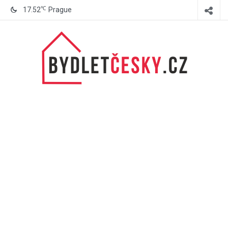
℃
17.52
Prague
BydletČesky.