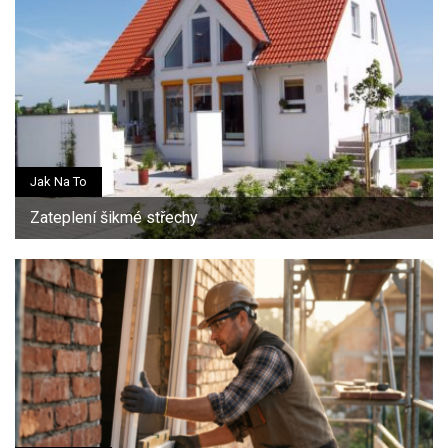
Jak Na To
Zateplení šikmé střechy