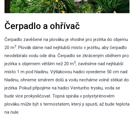
Čerpadlo a ohřívač
Čerpadlo zavěšené na plováku je vhodné pro jezírka do objemu
3
20 m
. Plovák dáme nad nejhlubší místo v jezírku, aby čerpadlo
neodebíralo vodu ode dna. Čerpadlo se zkráceným oběhem pro
3
jezírka s objemem větším než 20 m
, zavěsíme nad nejhlubší
místo 1 m pod hladinu. Výtlakovou hadici vyvedeme 50 cm nad
hladinu, ohneme směrem dolů a vodu necháme volně stékat do
jezírka. Pokud připojíme na hadici Venturiho trysku, voda se
bude více prokysličovat. Topná spirála v polystyrénovém
plováku může být s termostatem, který ji spustí, až bude teplota
na nule.