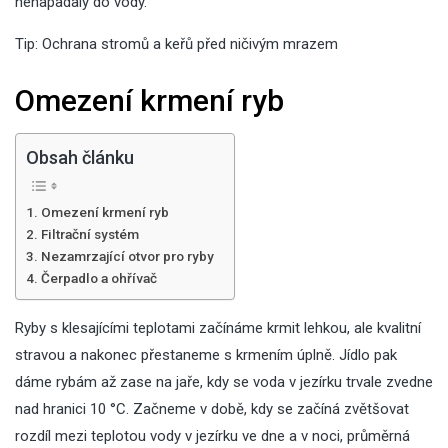
nenapadaly do vody.
Tip:
Ochrana stromů a keřů před ničivým mrazem
Omezení krmení ryb
Obsah článku
Omezení krmení ryb
Filtrační systém
Nezamrzající otvor pro ryby
Čerpadlo a ohřívač
Ryby s klesajícími teplotami začínáme krmit lehkou, ale kvalitní
stravou a nakonec přestaneme s krmením úplně. Jídlo pak
dáme rybám až zase na jaře, kdy se voda v jezírku trvale zvedne
nad hranici 10 °C. Začneme v době, kdy se začíná zvětšovat
rozdíl mezi teplotou vody v jezírku ve dne a v noci, průměrná