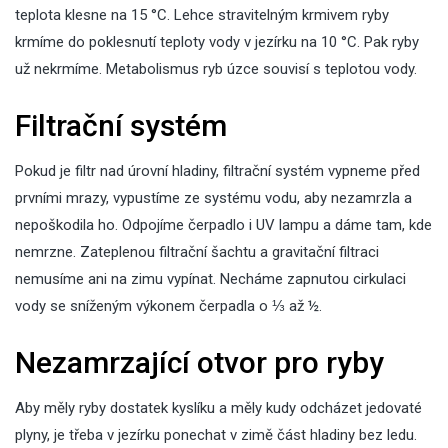
teplota klesne na 15 °C. Lehce stravitelným krmivem ryby
krmíme do poklesnutí teploty vody v jezírku na 10 °C. Pak ryby
už nekrmíme. Metabolismus ryb úzce souvisí s teplotou vody.
Filtrační systém
Pokud je filtr nad úrovní hladiny, filtrační systém vypneme před
prvními mrazy, vypustíme ze systému vodu, aby nezamrzla a
nepoškodila ho. Odpojíme čerpadlo i UV lampu a dáme tam, kde
nemrzne. Zateplenou filtrační šachtu a gravitační filtraci
nemusíme ani na zimu vypínat. Necháme zapnutou cirkulaci
vody se sníženým výkonem čerpadla o ⅓ až ½.
Nezamrzající otvor pro ryby
Aby měly ryby dostatek kyslíku a měly kudy odcházet jedovaté
plyny, je třeba v jezírku ponechat v zimě část hladiny bez ledu.