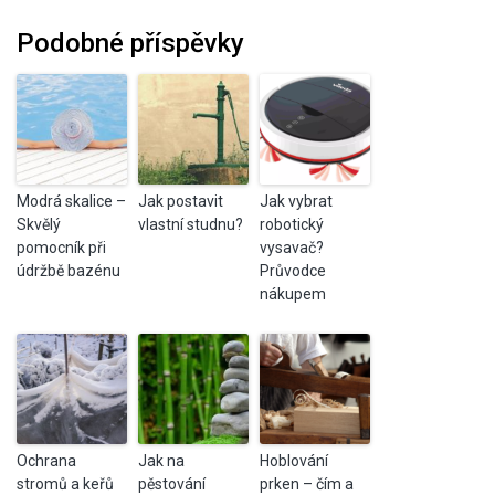
Podobné příspěvky
Modrá skalice –
Jak postavit
Jak vybrat
Skvělý
vlastní studnu?
robotický
pomocník při
vysavač?
údržbě bazénu
Průvodce
nákupem
Ochrana
Jak na
Hoblování
stromů a keřů
pěstování
prken – čím a