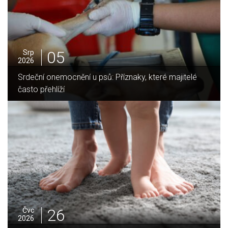
05
Srp
2026
é
Jak vybrat ideální krbovou vložku? Průvodce pro Váš
domov
25
Čvc
2026