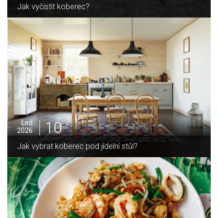
Jak sušit pomeranče a citrusy jednoduše
05
Pro
2025
Jak zvládnout vánoční úklid bez námahy