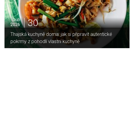
16
Led
2026
Jaký je rozdíl mezi indukční a sklokeramickou
deskou?