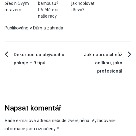
před ničivým
bambusu?
jak hoblovat
mrazem
Přečtěte si
dřevo?
naše rady.
Publikováno v
Dům a zahrada
Navigace
Dekorace do obývacího
Jak nabrousit nůž
pokoje – 9 tipů
ocílkou, jako
pro
profesionál
příspěvek
Napsat komentář
Vaše e-mailová adresa nebude zveřejněna.
Vyžadované
informace jsou označeny
*