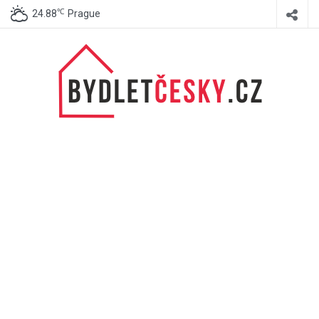
℃
24.88
Prague
BydletČesky.