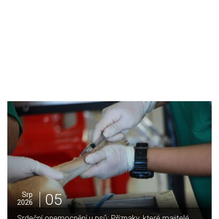
05
Srp
2026
Srdeční onemocnění u psů: Příznaky, které majitelé