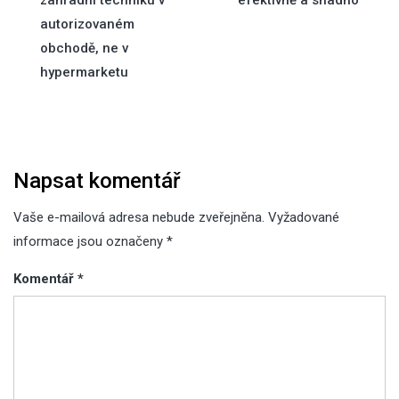
zahradní techniku v
efektivně a snadno
pro
autorizovaném
obchodě, ne v
příspěvek
hypermarketu
Napsat komentář
Vaše e-mailová adresa nebude zveřejněna.
Vyžadované
informace jsou označeny
*
Komentář
*