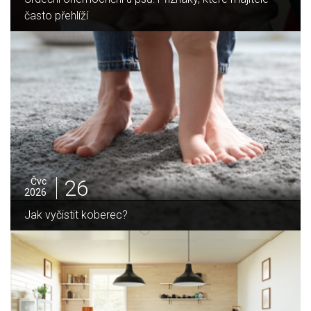
často přehlíží
26
Čvc
2026
Jak vyčistit koberec?