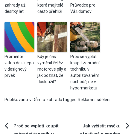
zahrady už
které majitelé
Průvodce pro
desítky let
často přehlíží
Váš domov
Proměňte
Kdy je čas
Proč se vyplatí
vstup do sklepa
vyměnit řetěz
koupit zahradní
v designový
motorové pily a
techniku v
prvek
jak poznat, že
autorizovaném
dosloužil?
obchodě, ne v
hypermarketu
Publikováno v
Dům a zahrada
Tagged
Reklamní sdělení
Navigace
Proč se vyplatí koupit
Jak vyčistit myčku