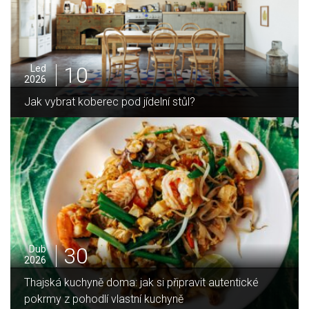
10
Led
2026
Jak vybrat koberec pod jídelní stůl?
30
Dub
2026
Thajská kuchyně doma: jak si připravit autentické
pokrmy z pohodlí vlastní kuchyně