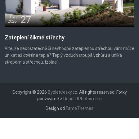
27
Čvc
2026
Zateplení šikmé střechy
Víte, že nedostatečně či nevhodně zateplenou střechou vám může
unikat až čtvrtina tepla? Teplý vzduch stoupá vzhůru a uniká
stropem a střechou. Izolací...
Copyright © 2026
BydletČesky.cz
. All rights reserved. Fotky
používáme z
DepositPhotos.com
Design od
FameThemes