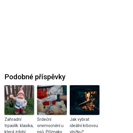
Podobné příspěvky
Zahradní
Srdeční
Jak vybrat
trpaslík: klasika,
onemocnění u
ideální krbovou
která zdobí
psů: Příznaky,
vložku?