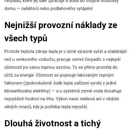
čerpadlu, které jej dále zpracuje a dodá do otopné soustavy
domu — radiátorů nebo podlahového vytápění.
Nejnižší provozní náklady ze
všech typů
Protože teplota zdroje tepla je v zimě výrazně vyšší a stabilnější
než u venkovního vzduchu, pracuje
zemní čerpadlo
s nejlepší
účinností po celou topnou sezónu. To se přímo promítá do
účtů za energie. Účinnost se popisuje takzvaným topným
faktorem (zjednodušeně: kolik tepla zařízení vyrobí z jedné
kilowatthodiny elektřiny) — a u systémů země-voda dosahuje
nejvyšších hodnot na trhu. Výkon navíc neklesá ani v období
silných mrazů, kdy je potřeba tepla nejvyšší.
Dlouhá životnost a tichý