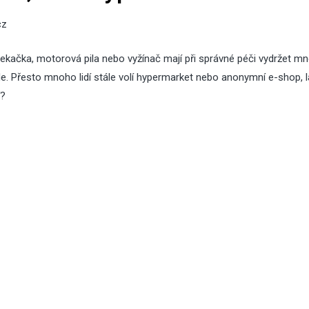
cz
ekačka, motorová pila nebo vyžínač mají při správné péči vydržet mn
kde. Přesto mnoho lidí stále volí hypermarket nebo anonymní e-shop, l
í?