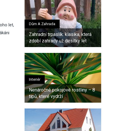
Dům A Zahrada
oho let,
ákáni
Zahradní trpaslík: klasika, která
zdobí zahrady už desítky let
Interiér
Nenáročné pokojové rostliny – 8
tipů, které vydrží