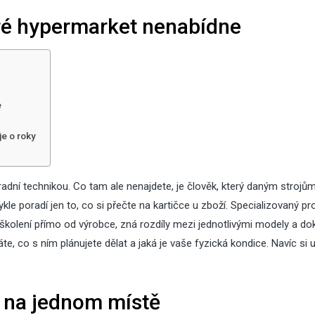
ré hypermarket nenabídne
e
05
Srp
2026
27
je o roky
Čvc
2026
Zahradní trp
Zateplení šikmé
která zdob
dní technikou. Co tam ale nenajdete, je člověk, který daným strojů
střechy
desítky let
 poradí jen to, co si přečte na kartičce u zboží. Specializovaný pr
 školení přímo od výrobce, zná rozdíly mezi jednotlivými modely a do
e, co s ním plánujete dělat a jaká je vaše fyzická kondice. Navíc si u
05
27
Čvc
Čvc
2026
2026
s na jednom místě
Jak zabezpečit dům před
Zateplení 