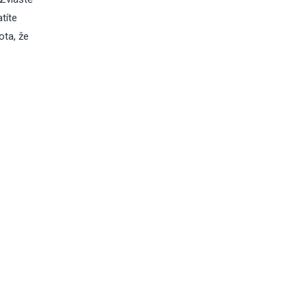
títe
ota, že