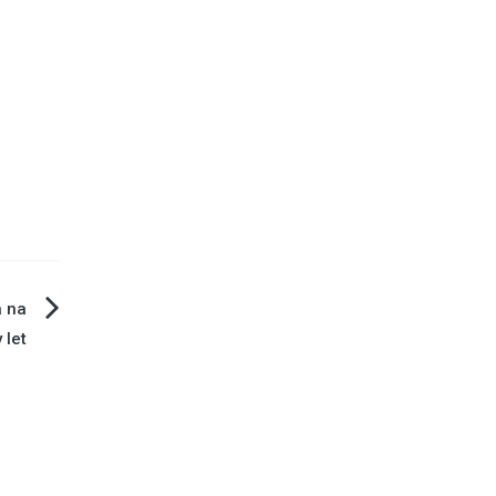
a na
 let