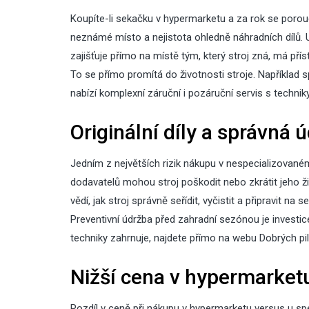
Koupíte-li sekačku v hypermarketu a za rok se porouc
neznámé místo a nejistota ohledně náhradních dílů. U
zajišťuje přímo na místě tým, který stroj zná, má př
To se přímo promítá do životnosti stroje. Například 
nabízí komplexní záruční i pozáruční servis s techniky,
Originální díly a správná 
Jedním z největších rizik nákupu v nespecializované
dodavatelů mohou stroj poškodit nebo zkrátit jeho živ
vědí, jak stroj správně seřídit, vyčistit a připravit 
Preventivní údržba před zahradní sezónou je investi
techniky
zahrnuje, najdete přímo na webu Dobrých pil
Nižší cena v hypermarketu
Rozdíl v ceně při nákupu v hypermarketu versus u s