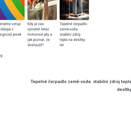
oměňte vstup
Kdy je čas
Tepelné čerpadlo
 sklepa v
vyměnit řetěz
země-voda:
signový prvek
motorové pily a
stabilní zdroj
jak poznat, že
tepla na desítky
dosloužil?
let
ní
Tepelné čerpadlo země-voda: stabilní zdroj tepl
desítky