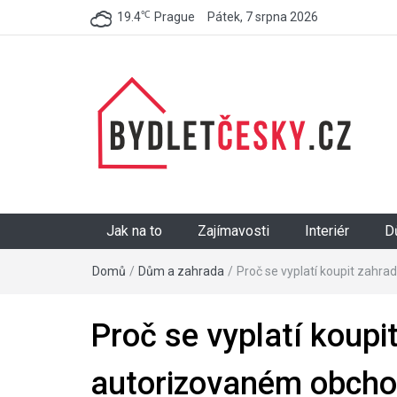
℃
19.4
Prague
Pátek, 7 srpna 2026
BydletČesky.cz
Jak na to
Zajímavosti
Interiér
D
Domů
/
Dům a zahrada
/
Proč se vyplatí koupit zahr
Proč se vyplatí koupi
autorizovaném obcho