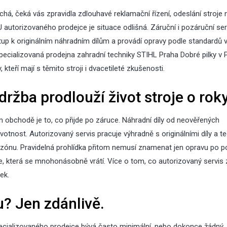
odjezdem na dovolenou
střec
há, čeká vás zpravidla zdlouhavé reklamační řízení, odeslání stroje 
 autorizovaného prodejce je situace odlišná. Záruční i pozáruční ser
ístup k originálním náhradním dílům a provádí opravy podle standardů 
specializovaná prodejna
zahradní techniky STIHL Praha
Dobré pilky v 
10
15
Lis
Čvc
2025
2026
 kteří mají s těmito stroji i dvacetileté zkušenosti.
Jaká světla se hodí do
Nenáročné
údržba prodlouží život stroje o rok
kuchyně: Praktické tipy a
rostliny – 8
doporučení
vydrží
m obchodě je to, co přijde po záruce. Náhradní díly od neověřených
otnost. Autorizovaný servis pracuje výhradně s originálními díly a te
02
Kvě
na sezónu. Pravidelná prohlídka přitom nemusí znamenat jen opravu po p
2026
ce, která se mnohonásobně vrátí. Více o tom, co autorizovaný
servis 
Nová zele
ek.
2026: jaké 
30
Pro
2025
? Jen zdánlivě.
parametry
Sirup z rýmovníku
dotace
pecializovaného prodejce bývá často minimální, nebo dokonce žádný.