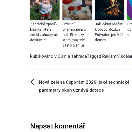
Zahradní trpaslík:
Srdeční
Jak vybrat ideální
Pr
klasika, která
onemocnění u
krbovou vložku?
do
zdobí zahrady už
psů: Příznaky,
Průvodce pro Váš
de
desítky let
které majitelé
domov
často přehlíží
Publikováno v
Dům a zahrada
Tagged
Reklamní sděle
Navigace
Nová zelená úsporám 2026: jaké technické
parametry oken uznává dotace
pro
příspěvek
Napsat komentář