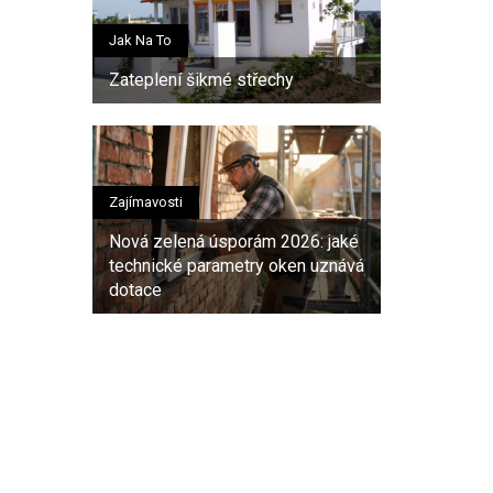
Jak Na To
Zateplení šikmé střechy
Zajímavosti
Nová zelená úsporám 2026: jaké
technické parametry oken uznává
dotace