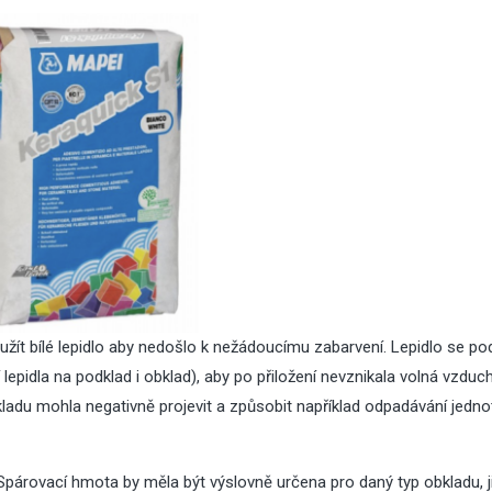
odjezdem na dovolenou
střechy
10
15
Lis
Čvc
2025
2026
Jaká světla se hodí do
Nenáročné poko
kuchyně: Praktické tipy a
rostliny – 8 tipů,
doporučení
vydrží
02
Kvě
2026
žít bílé lepidlo aby nedošlo k nežádoucímu zabarvení. Lepidlo se po
Nová zelená ú
lepidla na podklad i obklad), aby po přiložení nevznikala volná vzduc
2026: jaké techn
bkladu mohla negativně projevit a způsobit například odpadávání jedno
30
Pro
2025
parametry oken
Sirup z rýmovníku
dotace
párovací hmota by měla být výslovně určena pro daný typ obkladu, j