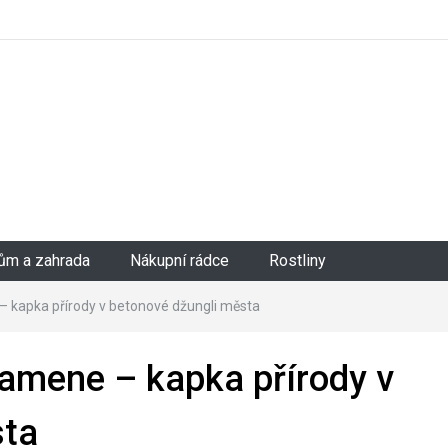
ům a zahrada
Nákupní rádce
Rostliny
– kapka přírody v betonové džungli města
kamene – kapka přírody v
sta