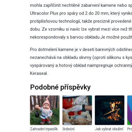
mohla zapříčinit nechtěné zabarvení kamene nebo sp
Ultracolor Plus pro spáry od 2 do 20 mm, který vyni
protiplísňovou technologií, takže precizně proveden
dobu. Ze vzorníku si navíc lze vybrat mezi více než t
nekorespondovaly s barvou obkladu.Je možné použít
Pro dotmelení kamene je v deseti barevných odstínech 
nezanechává na obkladu skvrny (oproti silikonu s kysel
vyspárovaný a hotový obklad naimpregnuje ochrann
Keraseal.
Podobné příspěvky
Zahradní trpaslík:
Srdeční
Jak vybrat ideální
Pr