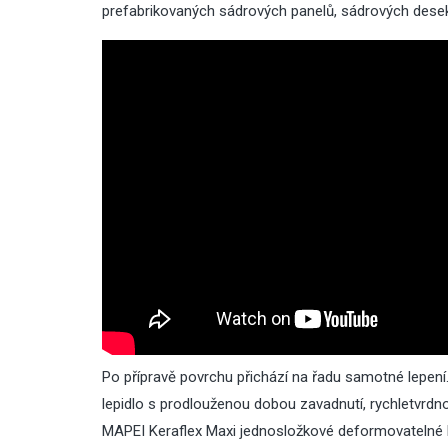
prefabrikovaných sádrových panelů, sádrových desek
Po přípravě povrchu přichází na řadu samotné lepen
lepidlo s prodlouženou dobou zavadnutí,
rychletvrdn
MAPEI Keraflex Maxi jednosložkové deformovatelné lep