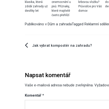
klasika, která
onemocnění u
krbovou vložku?
do
zdobí zahrady už
psů: Příznaky,
Průvodce pro Váš
de
desítky let
které majitelé
domov
často přehlíží
Publikováno v
Dům a zahrada
Tagged
Reklamní sděle
Navigace
Jak vybrat kompostér na zahradu?
pro
příspěvek
Napsat komentář
Vaše e-mailová adresa nebude zveřejněna.
Vyžadov
Komentář
*