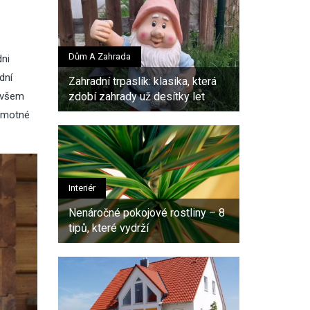
Dům A Zahrada
dni
dní
Zahradní trpaslík: klasika, která
 ovšem
zdobí zahrady už desítky let
samotné
Interiér
Nenáročné pokojové rostliny – 8
tipů, které vydrží