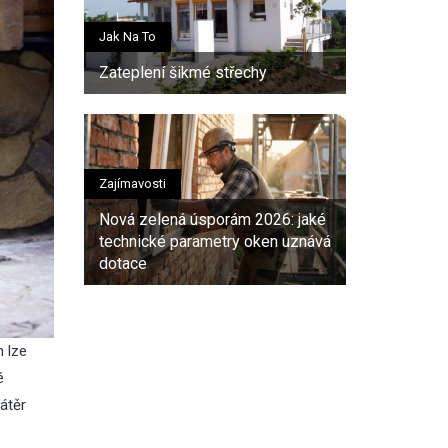
Jak Na To
Zateplení šikmé střechy
Zajímavosti
Nová zelená úsporám 2026: jaké
technické parametry oken uznává
dotace
h lze
é
átěr