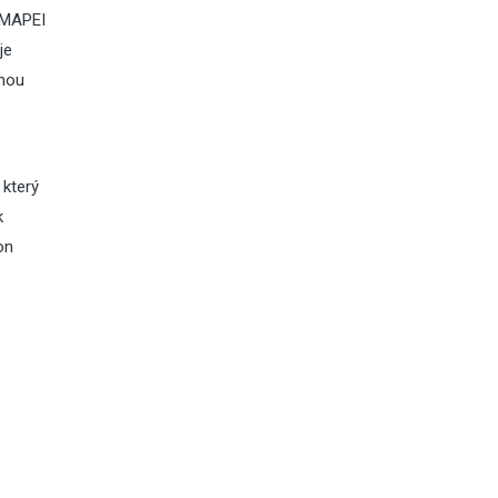
t MAPEI
je
uhou
 který
k
on