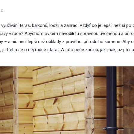
cz
yužívání teras, balkonů, lodžií a zahrad. Vždyť co je lepší, než si po 
 kávy v ruce? Abychom ovšem navodili tu správnou uvolněnou a příro
y – a nic není lepší než obklady z pravého, přírodního kamene. Aby
e třeba se o něj řádně starat. A tato péče začíná, jak jinak, už při 