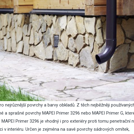
o nejrůznější povrchy a barvy obkladů. Z těch nejběžněji používanýc
né a sprašné povrchy MAPEI Primer 3296 nebo MAPEI Primer G, kter
e. MAPEI Primer 3296 je vhodný i pro exteriéry proti tomu
penetrační n
ci v interiéru. Určen je zejména na savé povrchy sádrových omítek,