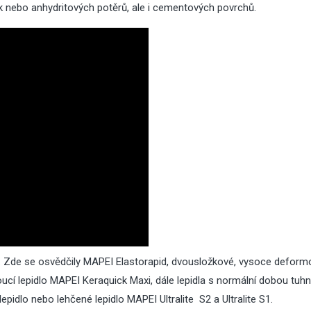
 nebo anhydritových potěrů, ale i cementových povrchů.
05
Srp
2026
27
Čvc
2026
Zahradní trpaslík:
Zateplení šikmé
která zdobí zahr
střechy
desítky let
í. Zde se osvědčily MAPEI Elastorapid, dvousložkové, vysoce deform
05
27
Čvc
Čvc
oucí lepidlo MAPEI Keraquick Maxi
, dále lepidla s normální dobou tuhn
2026
2026
idlo nebo lehčené lepidlo MAPEI Ultralite S2 a Ultralite S1.
Jak zabezpečit dům před
Zateplení šikmé