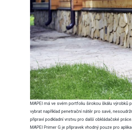
MAPEI má ve svém portfoliu širokou škálu výrobků pr
vybrat například
penetrační nátěr
pro savé, nesoudrž
připraví podkladní vrstvu pro další obkládačské prác
MAPEI Primer G
je přípravek vhodný pouze pro aplika