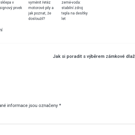
 sklepa v
vyměnit řetěz
země-voda:
signový prvek
motorové pily a
stabilní zdroj
jak poznat, že
tepla na desítky
dosloužil?
let
ní
Jak si poradit s výběrem zámkové dla
ané informace jsou označeny
*