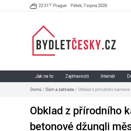
℃
22.51
Prague
Pátek, 7 srpna 2026
BydletČesky.cz
Jak na to
Zajímavosti
Interiér
D
Domů
/
Dům a zahrada
/
Obklad z přírodního kamene 
Obklad z přírodního 
betonové džungli mě