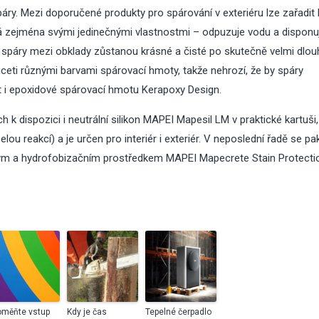
áry. Mezi doporučené produkty pro spárování v exteriéru lze zařadi
ká zejména svými jedinečnými vlastnostmi – odpuzuje vodu a disponu
é spáry mezi obklady zůstanou krásné a čisté po skutečně velmi dlo
řiceti různými barvami spárovací hmoty, takže nehrozí, že by spáry
 i epoxidové spárovací hmotu Kerapoxy Design.
k dispozici i neutrální silikon MAPEI Mapesil LM v praktické kartuši,
ou reakcí) a je určen pro interiér i exteriér. V neposlední řadě se pa
ým a hydrofobizačním prostředkem MAPEI Mapecrete Stain Protecti
oměňte vstup
Kdy je čas
Tepelné čerpadlo