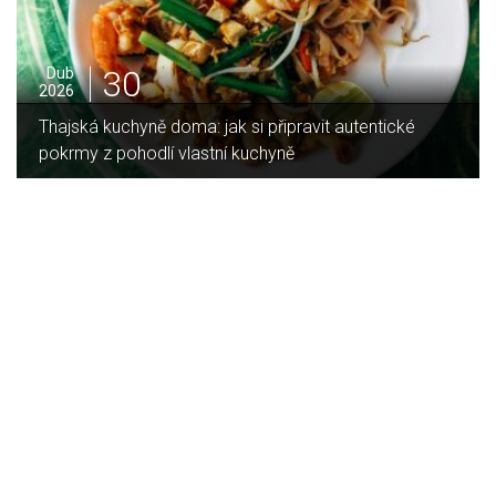
16
Led
2026
t autentické
Jaký je rozdíl mezi indukční a sklokerami
deskou?