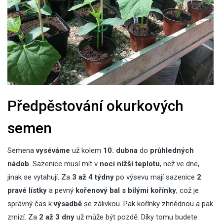
Předpěstování okurkových
semen
Semena
vyséváme
už kolem
10. dubna
do
průhledných
nádob
. Sazenice musí mít v
noci nižší teplotu
, než ve dne,
jinak se vytahují. Za
3 až 4 týdny
po výsevu mají sazenice
2
pravé lístky
a pevný
kořenový bal s bílými kořínky
, což je
správný čas k
výsadbě
se zálivkou. Pak kořínky zhnědnou a pak
zmizí. Za
2 až 3 dny
už může být pozdě. Díky tomu budete