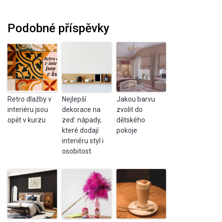
Podobné příspěvky
Retro dlažby v
Nejlepší
Jakou barvu
interiéru jsou
dekorace na
zvolit do
opět v kurzu
zeď: nápady,
dětského
které dodají
pokoje
interiéru styl i
osobitost