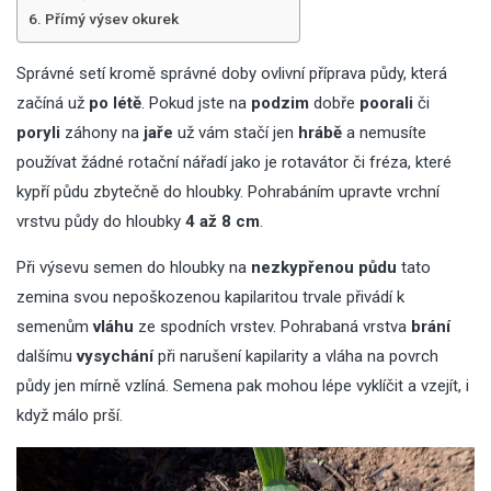
Přímý výsev okurek
Správné setí kromě správné doby ovlivní příprava půdy, která
začíná už
po létě
. Pokud jste na
podzim
dobře
poorali
či
poryli
záhony na
jaře
už vám stačí jen
hrábě
a nemusíte
používat žádné rotační nářadí jako je rotavátor či fréza, které
kypří půdu zbytečně do hloubky. Pohrabáním upravte vrchní
vrstvu půdy do hloubky
4 až 8 cm
.
Při výsevu semen do hloubky na
nezkypřenou půdu
tato
zemina svou nepoškozenou kapilaritou trvale přivádí k
semenům
vláhu
ze spodních vrstev. Pohrabaná vrstva
brání
dalšímu
vysychání
při narušení kapilarity a vláha na povrch
půdy jen mírně vzlíná. Semena pak mohou lépe vyklíčit a vzejít, i
když málo prší.