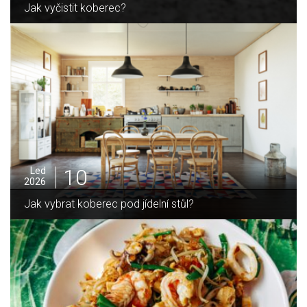
Jak sušit pomeranče a citrusy jednoduše
05
Pro
2025
Jak zvládnout vánoční úklid bez námahy