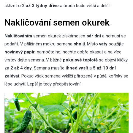
sklízet o
2 až 3 týdny dříve
a úroda bude větší a delší.
Nakličování semen okurek
Nakličováním
semen okurek získáme jen
pár dní
a nemusí se
podařit. V přílišném mokru semena
shnijí
. Místo
vaty
použijte
novinový papír,
namočte ho, nechte dobře okapat a na více
vrstev dejte semena. V běžné
pokojové teplotě
se objeví klíčky
za
2 až 4 dny
. Semana musíte
ihned vysít
a
5 až 10 dní
zalévat
. Pokud však semena vyklíčí přirozeně v půdě, kořínky se
lépe uchytí. Lepší je tedy předpěstování.