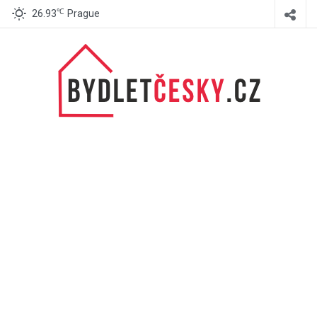
℃
26.93
Prague
BydletČesky.