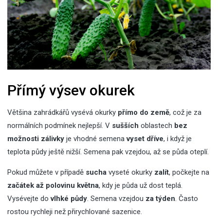
Přímý výsev okurek
Většina zahrádkářů vysévá okurky
přímo do země
, což je za
normálních podmínek nejlepší. V
sušších
oblastech
bez
možnosti zálivky
je vhodné semena
vyset dříve
, i když je
teplota půdy ještě nižší. Semena pak vzejdou, až se půda oteplí.
Pokud můžete v případě
sucha
vyseté okurky
zalít
, počkejte na
začátek až polovinu května
, kdy je půda už dost teplá.
Vysévejte do
vlhké půdy
. Semena vzejdou
za týden
. Často
rostou rychleji než přirychlované sazenice.