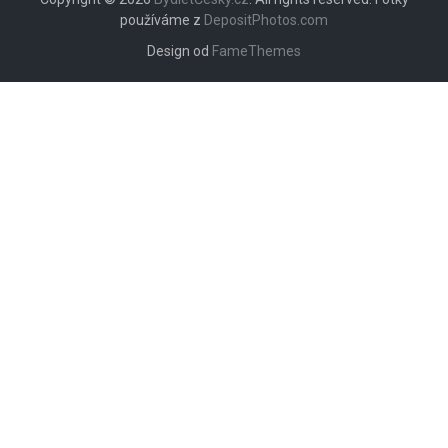
používáme z
DepositPhotos.com
Design od
FameThemes