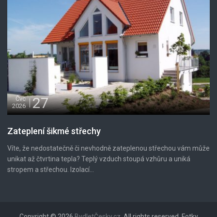
27
Čvc
2026
Zateplení šikmé střechy
Víte, že nedostatečně či nevhodně zateplenou střechou vám může
unikat až čtvrtina tepla? Teplý vzduch stoupá vzhůru a uniká
stropem a střechou. Izolací...
Copyright © 2026
BydletČesky.cz
. All rights reserved. Fotky