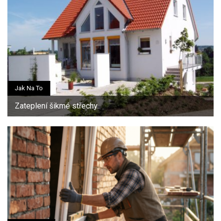
Jak Na To
Zateplení šikmé střechy