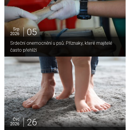
05
Srp
2026
Jak vybrat ideální krbovou vložku? Průvodce pro Váš
domov
25
Čvc
2026