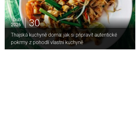
16
Led
2026
Jaký je rozdíl mezi indukční a sklokeramickou
deskou?