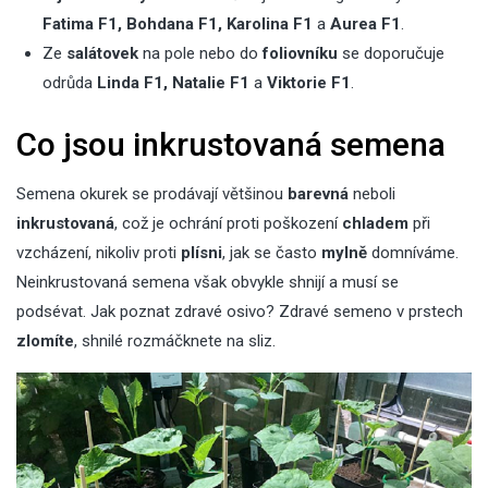
Fatima F1, Bohdana F1, Karolina F1
a
Aurea F1
.
Ze
salátovek
na pole nebo do
foliovníku
se doporučuje
odrůda
Linda F1, Natalie F1
a
Viktorie F1
.
Co jsou inkrustovaná semena
Semena okurek se prodávají většinou
barevná
neboli
inkrustovaná
, což je ochrání proti poškození
chladem
při
vzcházení, nikoliv proti
plísni
, jak se často
mylně
domníváme.
Neinkrustovaná semena však obvykle shnijí a musí se
podsévat. Jak poznat zdravé osivo? Zdravé semeno v prstech
zlomíte
, shnilé rozmáčknete na sliz.