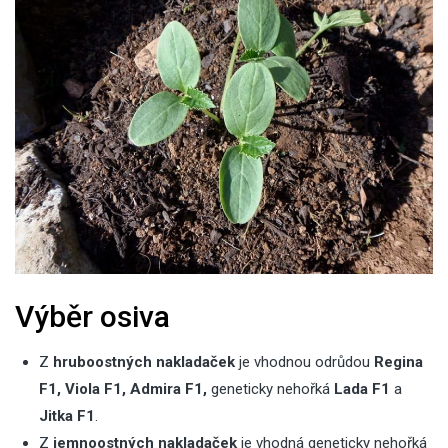
Výběr osiva
Z
hruboostných nakladaček
je vhodnou odrůdou
Regina
F1, Viola F1, Admira F1,
geneticky nehořká
Lada F1
a
Jitka F1
.
Z
jemnoostných nakladaček
je vhodná geneticky nehořká