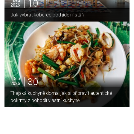
05
Pro
2025
?
Jak zvládnout vánoční úklid bez náma
16
Led
2026
vit autentické
Jaký je rozdíl mezi indukční a skloker
deskou?