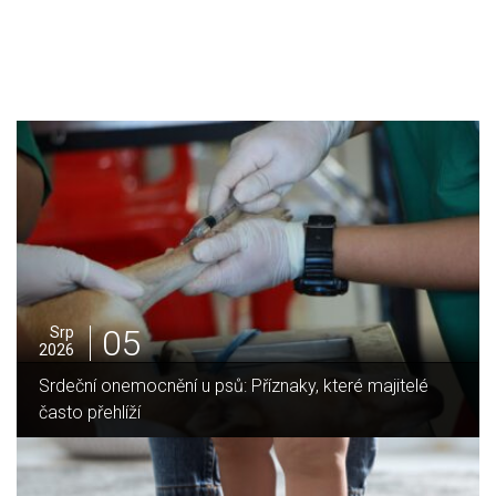
05
Srp
2026
itelé
Jak vybrat ideální krbovou vložku? Průvodce pro 
domov