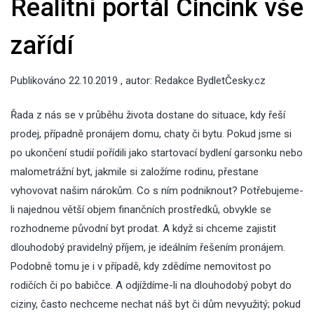
Realitní portál Cincink vše
zařídí
Publikováno
22.10.2019
, autor:
Redakce BydletČesky.cz
Řada z nás se v průběhu života dostane do situace, kdy řeší
prodej, případně pronájem domu, chaty či bytu. Pokud jsme si
po ukončení studií pořídili jako startovací bydlení garsonku nebo
malometrážní byt, jakmile si založíme rodinu, přestane
vyhovovat našim nárokům. Co s ním podniknout? Potřebujeme-
li najednou větší objem finančních prostředků, obvykle se
rozhodneme původní byt prodat. A když si chceme zajistit
dlouhodobý pravidelný příjem, je ideálním řešením pronájem.
Podobně tomu je i v případě, kdy zdědíme nemovitost po
rodičích či po babičce. A odjíždíme-li na dlouhodobý pobyt do
ciziny, často nechceme nechat náš byt či dům nevyužitý; pokud