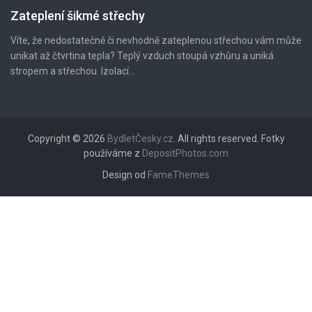
Zateplení šikmé střechy
Víte, že nedostatečně či nevhodně zateplenou střechou vám může
unikat až čtvrtina tepla? Teplý vzduch stoupá vzhůru a uniká
stropem a střechou. Izolací...
Copyright © 2026
BydletČesky.cz
. All rights reserved. Fotky
používáme z
DepositPhotos.com
Design od
FameThemes