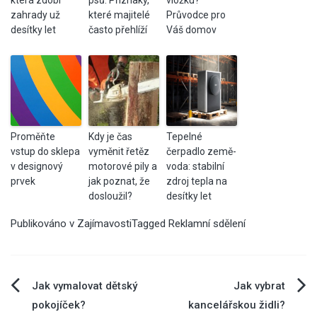
zahrady už
které majitelé
Průvodce pro
desítky let
často přehlíží
Váš domov
Proměňte
Kdy je čas
Tepelné
vstup do sklepa
vyměnit řetěz
čerpadlo země-
v designový
motorové pily a
voda: stabilní
prvek
jak poznat, že
zdroj tepla na
dosloužil?
desítky let
Publikováno v
Zajímavosti
Tagged
Reklamní sdělení
Navigace
Jak vymalovat dětský
Jak vybrat
pokojíček?
kancelářskou židli?