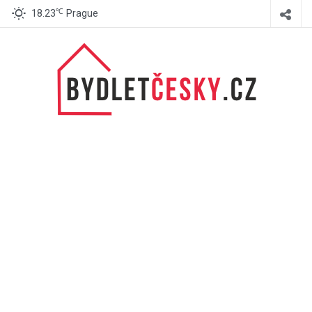
℃
18.23
Prague
BydletČesky.