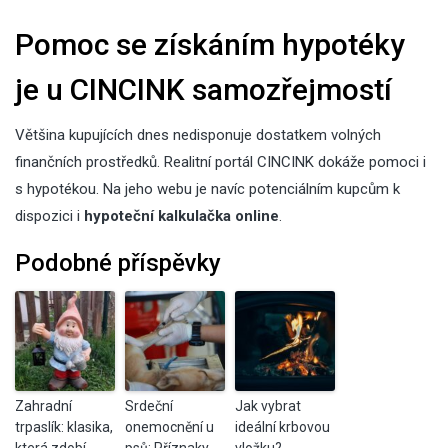
Pomoc se získáním hypotéky
je u CINCINK samozřejmostí
Většina kupujících dnes nedisponuje dostatkem volných
finančních prostředků. Realitní portál CINCINK dokáže pomoci i
s hypotékou. Na jeho webu je navíc potenciálním kupcům k
dispozici i
hypoteční kalkulačka online
.
Podobné příspěvky
Zahradní
Srdeční
Jak vybrat
trpaslík: klasika,
onemocnění u
ideální krbovou
která zdobí
psů: Příznaky,
vložku?