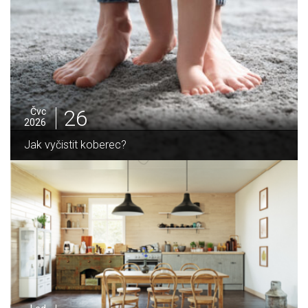
25
Čvc
2026
Jak sušit pomeranče a citrusy jednodu