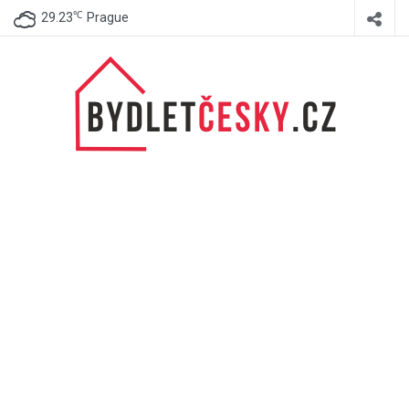
℃
29.23
Prague
BydletČesky.