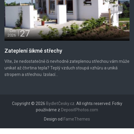
27
Čvc
2026
Zateplení šikmé střechy
Víte, že nedostatečně či nevhodně zateplenou střechou vám může
unikat až čtvrtina tepla? Teplý vzduch stoupá vzhůru a uniká
stropem a střechou. Izolací...
Copyright © 2026
BydletČesky.cz
. All rights reserved. Fotky
používáme z
DepositPhotos.com
Design od
FameThemes