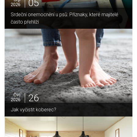
05
2026
Srdeční onemocnění u psů: Příznaky, které majitelé
často přehlíží
26
Čvc
2026
Jak vyčistit koberec?