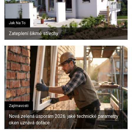
Jak Na To
Zateplení šikmé střechy
Zajímavosti
Nová zelená úsporám 2026: jaké technické parametry
oken uznává dotace