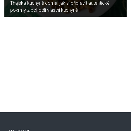
Thajská kuchyně doma: jak si připravit autentické
pokrmy z pohodlí vlastní kuchyně