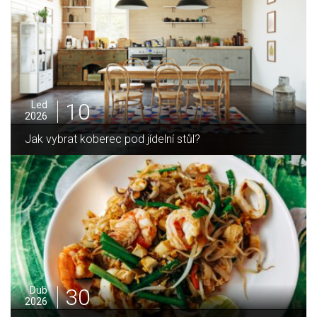
10
Led
2026
Jak vybrat koberec pod jídelní stůl?
30
Dub
2026