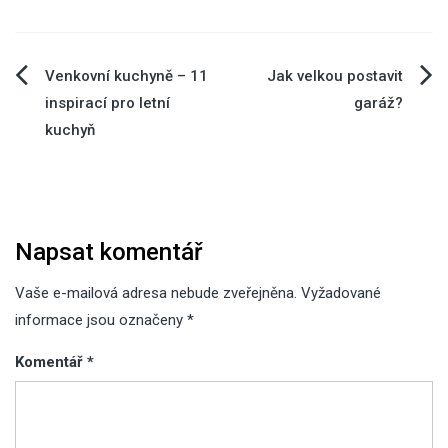
Navigace
Venkovní kuchyně – 11
Jak velkou postavit
inspirací pro letní
garáž?
pro
kuchyň
příspěvek
Napsat komentář
Vaše e-mailová adresa nebude zveřejněna.
Vyžadované
informace jsou označeny
*
Komentář
*