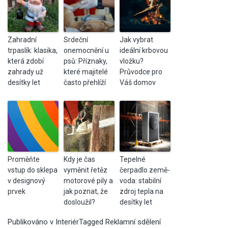
Zahradní
Srdeční
Jak vybrat
trpaslík: klasika,
onemocnění u
ideální krbovou
která zdobí
psů: Příznaky,
vložku?
zahrady už
které majitelé
Průvodce pro
desítky let
často přehlíží
Váš domov
Proměňte
Kdy je čas
Tepelné
vstup do sklepa
vyměnit řetěz
čerpadlo země-
v designový
motorové pily a
voda: stabilní
prvek
jak poznat, že
zdroj tepla na
dosloužil?
desítky let
Publikováno v
Interiér
Tagged
Reklamní sdělení