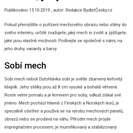
Publikováno
15.10.2019
, autor:
Redakce BydletČesky.cz
Pokud přemýšlíte o pořízení mechového obrazu nebo stěny do
svého interiéru, určitě zvažujete, jaký mech si zvolit a zjišťujete,
jaké jsou vlastně možnosti. Podívejte se společně s námi, na
jeho druhy, varianty a barvy.
Sobí mech
Sobí mech neboli Dutohlávka sobí je světle zbarvený keřovitý
lišejník. Jeho stélky jsou až 8 cm vysoké a bohatě větvené.
Roste velmi pomalu a je krmivem pro soby, odkud získal své
jméno. Mech pochází hlavně z Finských a Norských lesů, je
speciálně ošetřen a používá se na výrobu mechových panelů,
obrazů nebo se prodává na váhu. Přírodní mech projde
impregnačním procesem, je mumifikovaný a stabilizovaný.