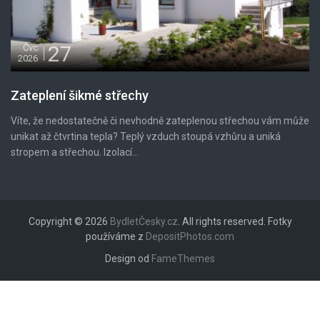
27
Čvc
2026
Zateplení šikmé střechy
Víte, že nedostatečně či nevhodně zateplenou střechou vám může
unikat až čtvrtina tepla? Teplý vzduch stoupá vzhůru a uniká
stropem a střechou. Izolací...
Copyright © 2026
BydletČesky.cz
. All rights reserved. Fotky
používáme z
DepositPhotos.com
Design od
FameThemes