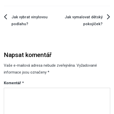
Navigace
Jak vybrat vinylovou
Jak vymalovat dětský
podlahu?
pokojíček?
pro
příspěvek
Napsat komentář
Vaše e-mailová adresa nebude zveřejněna.
Vyžadované
informace jsou označeny
*
Komentář
*