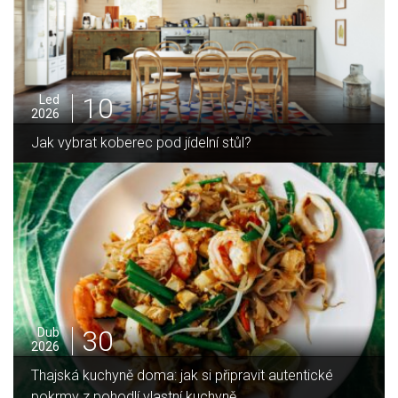
10
Led
2026
Jak vybrat koberec pod jídelní stůl?
30
Dub
2026
Thajská kuchyně doma: jak si připravit autentické
pokrmy z pohodlí vlastní kuchyně