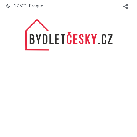
℃
17.52
Prague
BydletČesky.