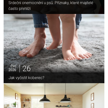
Srdeční onemocnění u psů: Příznaky, které majitelé
často přehlíží
26
Čvc
2026
Jak vyčistit koberec?