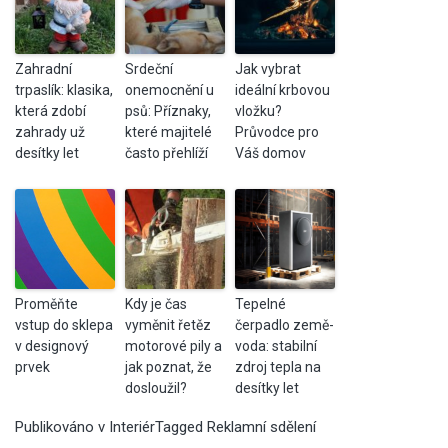
Zahradní
Srdeční
Jak vybrat
trpaslík: klasika,
onemocnění u
ideální krbovou
která zdobí
psů: Příznaky,
vložku?
zahrady už
které majitelé
Průvodce pro
desítky let
často přehlíží
Váš domov
Proměňte
Kdy je čas
Tepelné
vstup do sklepa
vyměnit řetěz
čerpadlo země-
v designový
motorové pily a
voda: stabilní
prvek
jak poznat, že
zdroj tepla na
dosloužil?
desítky let
Publikováno v
Interiér
Tagged
Reklamní sdělení